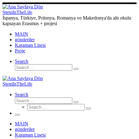
Skip
to
StemInTheLife
content
İspanya, Türkiye, Polonya, Romanya ve Makedonya'da altı okulu
kapsayan Erasmus + projesi
MAIN
gönderiler
Karaman Lisesi
Proje
Search
Search
Search
…
StemInTheLife
Search
Search
Search
Search
…
Search
…
Menü
MAIN
gönderiler
Karaman Lisesi