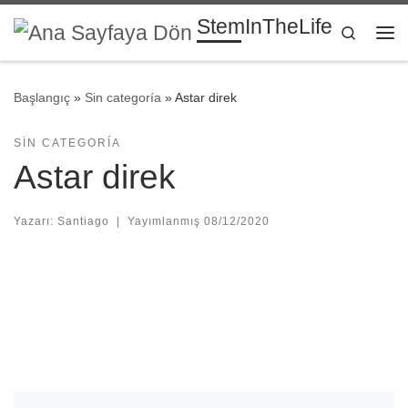
StemInTheLife
Skip to content
Search
Me
Başlangıç
»
Sin categoría
»
Astar direk
SIN CATEGORÍA
Astar direk
Yazarı:
Santiago
|
Yayımlanmış
08/12/2020