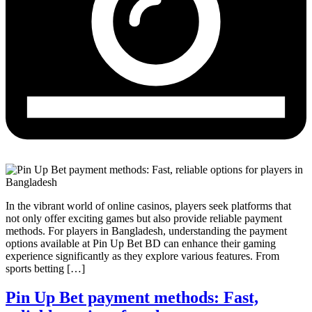
In the vibrant world of online casinos, players seek platforms that
not only offer exciting games but also provide reliable payment
methods. For players in Bangladesh, understanding the payment
options available at Pin Up Bet BD can enhance their gaming
experience significantly as they explore various features. From
sports betting […]
Pin Up Bet payment methods: Fast,