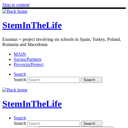
Skip to content
StemInTheLife
Erasmus + project involving six schools in Spain, Turkey, Poland,
Romania and Macedonia
MAIN
Socios/Partners
Proyecto/Project
Search
Search
Search …
StemInTheLife
Search
Search
Search …