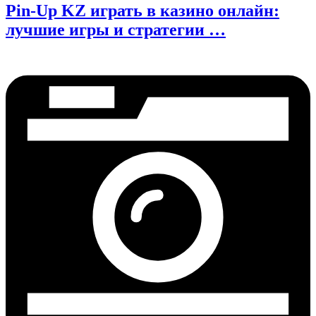
Pin-Up KZ играть в казино онлайн:
лучшие игры и стратегии …