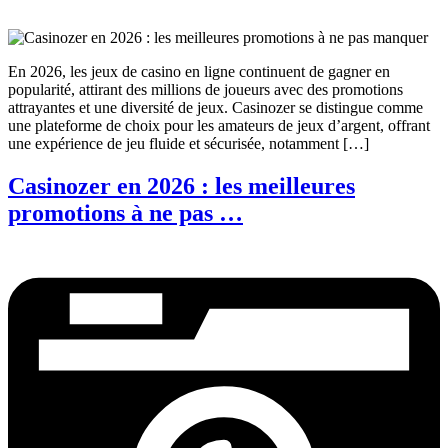
En 2026, les jeux de casino en ligne continuent de gagner en
popularité, attirant des millions de joueurs avec des promotions
attrayantes et une diversité de jeux. Casinozer se distingue comme
une plateforme de choix pour les amateurs de jeux d’argent, offrant
une expérience de jeu fluide et sécurisée, notamment […]
Casinozer en 2026 : les meilleures
promotions à ne pas …