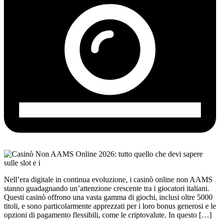
Nell’era digitale in continua evoluzione, i casinò online non AAMS
stanno guadagnando un’attenzione crescente tra i giocatori italiani.
Questi casinò offrono una vasta gamma di giochi, inclusi oltre 5000
titoli, e sono particolarmente apprezzati per i loro bonus generosi e le
opzioni di pagamento flessibili, come le criptovalute. In questo […]