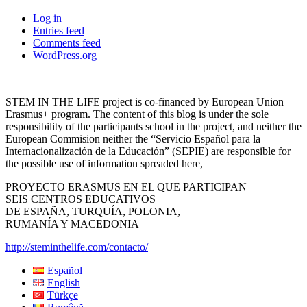
Log in
Entries feed
Comments feed
WordPress.org
STEM IN THE LIFE project is co-financed by European Union
Erasmus+ program. The content of this blog is under the sole
responsibility of the participants school in the project, and neither the
European Commision neither the “Servicio Español para la
Internacionalización de la Educación” (SEPIE) are responsible for
the possible use of information spreaded here,
PROYECTO ERASMUS EN EL QUE PARTICIPAN
SEIS CENTROS EDUCATIVOS
DE ESPAÑA, TURQUÍA, POLONIA,
RUMANÍA Y MACEDONIA
http://steminthelife.com/contacto/
Español
English
Türkçe