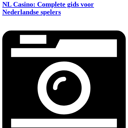
NL Casino: Complete gids voor
Nederlandse spelers