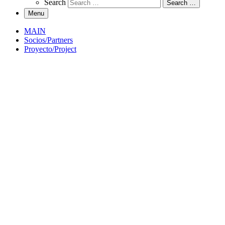
Search
Search …
Menu
MAIN
Socios/Partners
Proyecto/Project