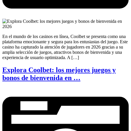
En el mundo de los casinos en línea, Coolbet se presenta como una
plataforma emocionante y segura para los entusiastas del juego. Este
casino ha capturado la atención de jugadores en 2026 gracias a su
amplia selección de juegos, atractivos bonos de bienvenida y una
experiencia de usuario optimizada. A […]
Explora Coolbet: los mejores juegos y
bonos de bienvenida en …