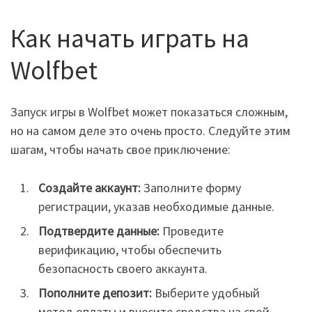
Как начать играть на
Wolfbet
Запуск игры в Wolfbet может показаться сложным,
но на самом деле это очень просто. Следуйте этим
шагам, чтобы начать свое приключение:
Создайте аккаунт:
Заполните форму
регистрации, указав необходимые данные.
Подтвердите данные:
Проведите
верификацию, чтобы обеспечить
безопасность своего аккаунта.
Пополните депозит:
Выберите удобный
метод оплаты и внесите средства на свой