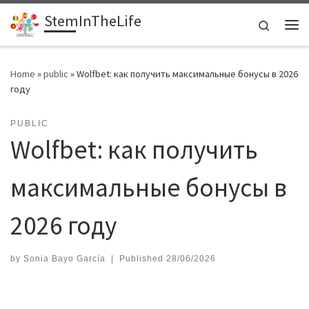
StemInTheLife
Skip to content
Search
Me
Home
»
public
»
Wolfbet: как получить максимальные бонусы в 2026
году
PUBLIC
Wolfbet: как получить
максимальные бонусы в
2026 году
by
Sonia Bayo García
|
Published
28/06/2026