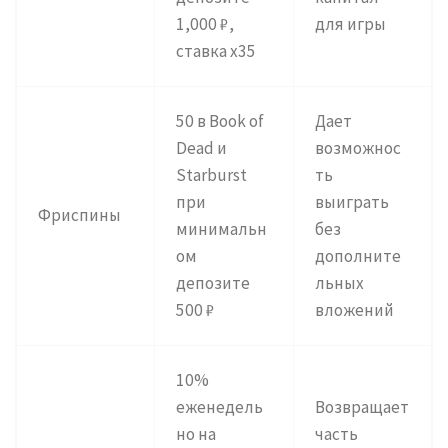
1,000 ₽,
для игры
ставка x35
50 в Book of
Дает
Dead и
возможнос
Starburst
ть
при
выиграть
Фриспины
минимальн
без
ом
дополните
депозите
льных
500 ₽
вложений
10%
еженедель
Возвращает
но на
часть