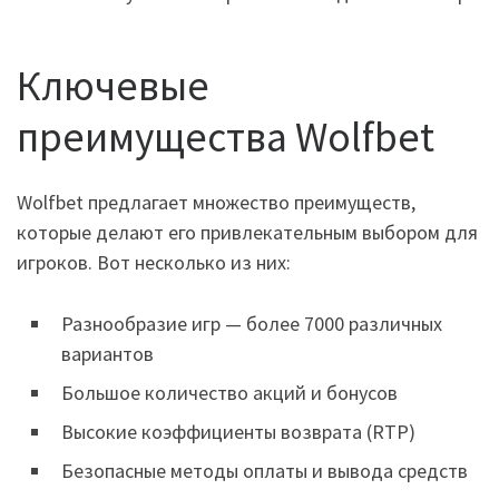
Ключевые
преимущества Wolfbet
Wolfbet предлагает множество преимуществ,
которые делают его привлекательным выбором для
игроков. Вот несколько из них:
Разнообразие игр — более 7000 различных
вариантов
Большое количество акций и бонусов
Высокие коэффициенты возврата (RTP)
Безопасные методы оплаты и вывода средств