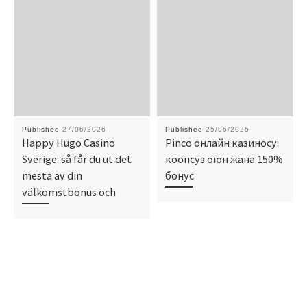
Published
27/06/2026
Published
25/06/2026
Happy Hugo Casino
Pinco онлайн казиносу:
Sverige: så får du ut det
коопсуз оюн жана 150%
mesta av din
бонус
välkomstbonus och