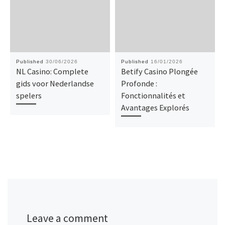
Published
30/06/2026
Published
16/01/2026
NL Casino: Complete
Betify Casino Plongée
gids voor Nederlandse
Profonde :
spelers
Fonctionnalités et
Avantages Explorés
Leave a comment