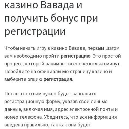
казино Вавада и
получить бонус при
регистрации
Чтобы начать игру в казино Вавада, первым шагом
вам необходимо пройти
регистрацию
. Это простой
процесс, который занимает всего несколько минут.
Перейдите на официальную страницу казино и
выберите опцию
регистрация
.
После этого вам нужно будет заполнить
регистрационную форму, указав свои личные
данные, включая имя, адрес электронной почты и
номер телефона. Убедитесь, что вся информация
введена правильно, так как она будет