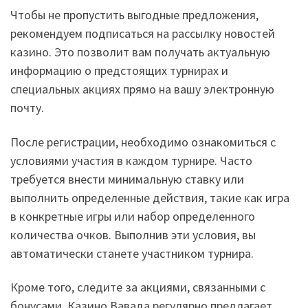
Чтобы не пропустить выгодные предложения,
рекомендуем подписаться на рассылку новостей
казино. Это позволит вам получать актуальную
информацию о предстоящих турнирах и
специальных акциях прямо на вашу электронную
почту.
После регистрации, необходимо ознакомиться с
условиями участия в каждом турнире. Часто
требуется внести минимальную ставку или
выполнить определенные действия, такие как игра
в конкретные игры или набор определенного
количества очков. Выполнив эти условия, вы
автоматически станете участником турнира.
Кроме того, следите за акциями, связанными с
бонусами. Казино Вавада регулярно предлагает