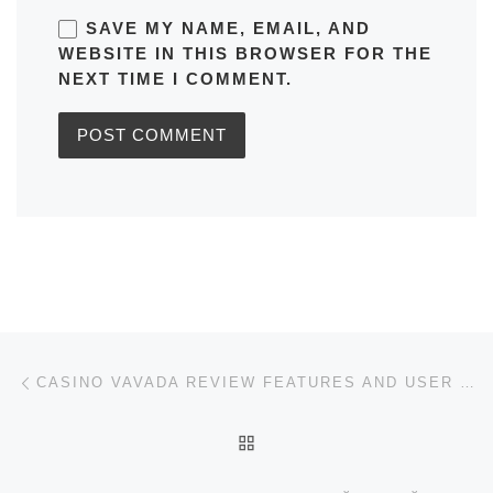
SAVE MY NAME, EMAIL, AND
WEBSITE IN THIS BROWSER FOR THE
NEXT TIME I COMMENT.
Post navigation
Previous post
CASINO VAVADA REVIEW FEATURES AND USER FEEDBACK
BACK TO POST LIST
Ne