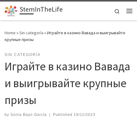
StemInTheLife
Skip to content
Search
Me
Home
»
Sin categoría
»
Играйте в казино Вавада и выигрывайте
крупные призы
SIN CATEGORÍA
Играйте в казино Вавада
и выигрывайте крупные
призы
by
Sonia Bayo García
|
Published
19/11/2023