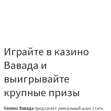
Играйте в казино
Вавада и
выигрывайте
крупные призы
Казино Вавада
предлагает уникальный шанс стать