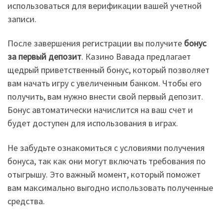
использоваться для верификации вашей учетной
записи.
После завершения регистрации вы получите
бонус
за первый депозит
. Казино Вавада предлагает
щедрый приветственный бонус, который позволяет
вам начать игру с увеличенным банком. Чтобы его
получить, вам нужно внести свой первый депозит.
Бонус автоматически начислится на ваш счет и
будет доступен для использования в играх.
Не забудьте ознакомиться с условиями получения
бонуса, так как они могут включать требования по
отыгрышу. Это важный момент, который поможет
вам максимально выгодно использовать полученные
средства.