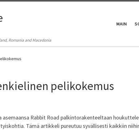
e
MAIN
S
Poland, Romania and Macedonia
pelikokemus
enkielinen pelikokemus
a asemaansa Rabbit Road palkintorakenteeltaan houkuttelev
tyiskohtia. Tämä artikkeli pureutuu syvällisesti kaikkiin niihi