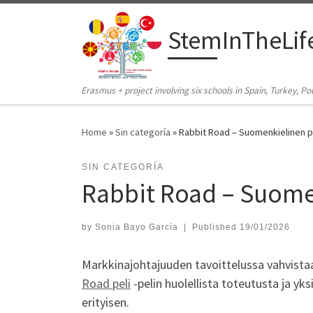
Skip to content
StemInTheLif
Erasmus + project involving six schools in Spain, Turkey, 
Home
»
Sin categoría
»
Rabbit Road – Suomenkielinen 
SIN CATEGORÍA
Rabbit Road – Suom
by
Sonia Bayo García
|
Published
19/01/2026
Markkinajohtajuuden tavoittelussa vahvista
Road peli
-pelin huolellista toteutusta ja yksi
erityisen.