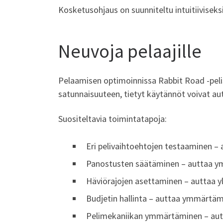
Kosketusohjaus on suunniteltu intuitiiviseks
Neuvoja pelaajille
Pelaamisen optimoinnissa Rabbit Road -pelis
satunnaisuuteen, tietyt käytännöt voivat 
Suositeltavia toimintatapoja:
Eri pelivaihtoehtojen testaaminen – 
Panostusten säätäminen – auttaa 
Häviörajojen asettaminen – auttaa y
Budjetin hallinta – auttaa ymmärtä
Pelimekaniikan ymmärtäminen – autt