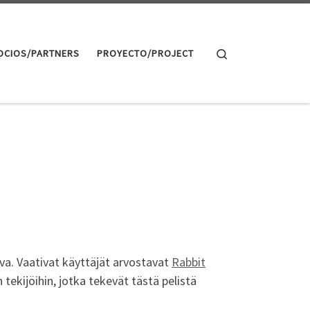
Search
OCIOS/PARTNERS
PROYECTO/PROJECT
a. Vaativat käyttäjät arvostavat
Rabbit
n tekijöihin, jotka tekevät tästä pelistä