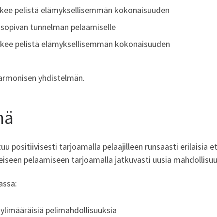
ekee pelistä elämyksellisemmän kokonaisuuden
sopivan tunnelman pelaamiselle
ekee pelistä elämyksellisemmän kokonaisuuden
armonisen yhdistelmän.
mä
u positiivisesti tarjoamalla pelaajilleen runsaasti erilaisia e
teiseen pelaamiseen tarjoamalla jatkuvasti uusia mahdollisuuk
assa:
 ylimääräisiä pelimahdollisuuksia