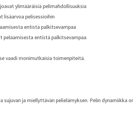
rjoavat ylimääräisiä pelimahdollisuuksia
t lisäarvoa pelisessioihin
laamisesta entistä palkitsevampaa
ät pelaamisesta entistä palkitsevampaa
ä se vaadi monimutkaisia toimenpiteitä.
a sujuvan ja miellyttävän pelielämyksen. Pelin dynamiikka on