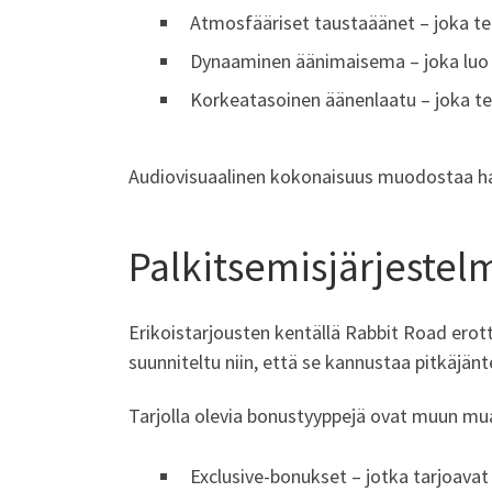
Atmosfääriset taustaäänet – joka t
Dynaaminen äänimaisema – joka luo 
Korkeatasoinen äänenlaatu – joka t
Audiovisuaalinen kokonaisuus muodostaa h
Palkitsemisjärjestel
Erikoistarjousten kentällä Rabbit Road erottu
suunniteltu niin, että se kannustaa pitkäjän
Tarjolla olevia bonustyyppejä ovat muun mu
Exclusive-bonukset – jotka tarjoavat