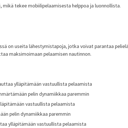
i, mikä tekee mobiilipelaamisesta helppoa ja luonnollista.
sä on useita lähestymistapoja, jotka voivat parantaa peliel
auttaa maksimoimaan pelaamisen nautinnon.
auttaa ylläpitämään vastuullista pelaamista
ymmärtämään pelin dynamiikkaa paremmin
lläpitämään vastuullista pelaamista
mään pelin dynamiikkaa paremmin
aa ylläpitämään vastuullista pelaamista