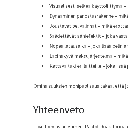
Visuaalisesti selkeä käyttöliittymä –
Dynaaminen panostusrakenne – mikä e
Joustavat pelivalinnat – mikä erottaa
Säädettävät ääniefektit – joka vast
Nopea latausaika – joka lisää pelin 
Läpinäkyvä maksujärjestelmä – mikä
Kattava tuki eri laitteille – joka lis
Ominaisuuksien monipuolisuus takaa, että jok
Yhteenveto
Tiivistäen asian ytimen, Rabbit Road tarjoa