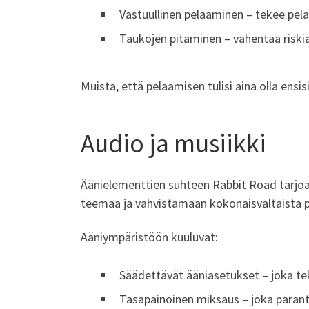
Vastuullinen pelaaminen – tekee pel
Taukojen pitäminen – vähentää riskiä
Muista, että pelaamisen tulisi aina olla ensisi
Audio ja musiikki
Äänielementtien suhteen Rabbit Road tarjoaa
teemaa ja vahvistamaan kokonaisvaltaista p
Ääniympäristöön kuuluvat:
Säädettävät ääniasetukset – joka t
Tasapainoinen miksaus – joka paran