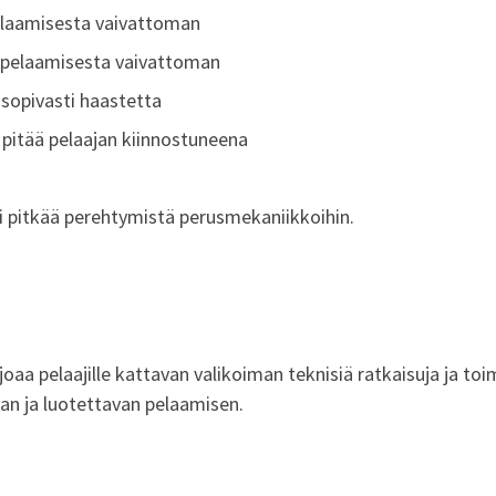
pelaamisesta vaivattoman
ee pelaamisesta vaivattoman
 sopivasti haastetta
a pitää pelaajan kiinnostuneena
di pitkää perehtymistä perusmekaniikkoihin.
aa pelaajille kattavan valikoiman teknisiä ratkaisuja ja toim
van ja luotettavan pelaamisen.