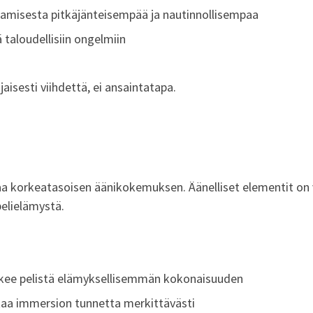
aamisesta pitkäjänteisempää ja nautinnollisempaa
 taloudellisiin ongelmiin
jaisesti viihdettä, ei ansaintatapa.
 korkeatasoisen äänikokemuksen. Äänelliset elementit on va
elielämystä.
ekee pelistä elämyksellisemmän kokonaisuuden
taa immersion tunnetta merkittävästi