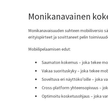
Monikanavainen ko
Monikanavaisuuden suhteen mobiiliversio sä
erityispiirteet ja sovittaneet pelin toimivuud
Mobiilipelaamisen edut:
Saumaton kokemus – joka tekee mobi
Vakaa suorituskyky – joka tekee mob
Soveltuva eri näyttöko’oille – joka v
Cross-platform yhteensopivuus – jok
Optimoitu kosketusohjaus – joka var