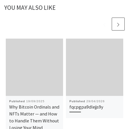
YOU MAY ALSO LIKE
Published
19/09/2025
Published
29/04/2026
Why Bitcoin Ordinals and
fqcpgpa9dlejjs9y
NFTs Matter — and How
to Handle Them Without
Losing Your Mind