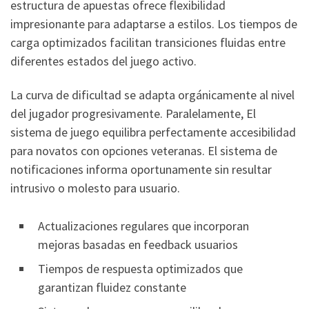
estructura de apuestas ofrece flexibilidad
impresionante para adaptarse a estilos. Los tiempos de
carga optimizados facilitan transiciones fluidas entre
diferentes estados del juego activo.
La curva de dificultad se adapta orgánicamente al nivel
del jugador progresivamente. Paralelamente, El
sistema de juego equilibra perfectamente accesibilidad
para novatos con opciones veteranas. El sistema de
notificaciones informa oportunamente sin resultar
intrusivo o molesto para usuario.
Actualizaciones regulares que incorporan
mejoras basadas en feedback usuarios
Tiempos de respuesta optimizados que
garantizan fluidez constante