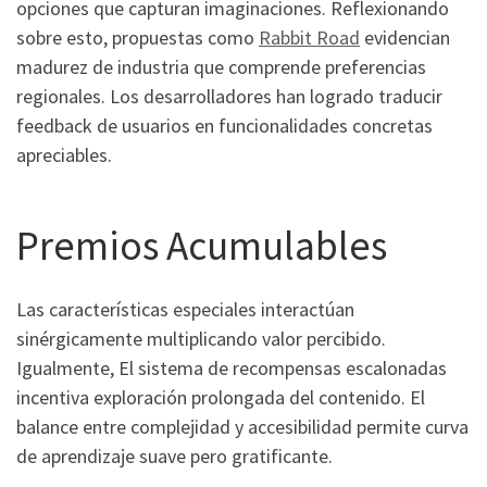
opciones que capturan imaginaciones. Reflexionando
sobre esto, propuestas como
Rabbit Road
evidencian
madurez de industria que comprende preferencias
regionales. Los desarrolladores han logrado traducir
feedback de usuarios en funcionalidades concretas
apreciables.
Premios Acumulables
Las características especiales interactúan
sinérgicamente multiplicando valor percibido.
Igualmente, El sistema de recompensas escalonadas
incentiva exploración prolongada del contenido. El
balance entre complejidad y accesibilidad permite curva
de aprendizaje suave pero gratificante.