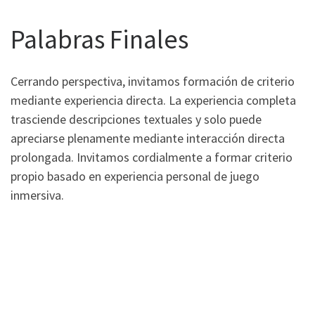
Palabras Finales
Cerrando perspectiva, invitamos formación de criterio
mediante experiencia directa. La experiencia completa
trasciende descripciones textuales y solo puede
apreciarse plenamente mediante interacción directa
prolongada. Invitamos cordialmente a formar criterio
propio basado en experiencia personal de juego
inmersiva.