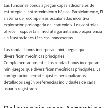
Las funciones bonus agregan capas adicionales de
estrategia al entretenimiento básico. Paralelamente, El
sistema de recompensas escalonadas incentiva
exploración prolongada del contenido. Los controles
ofrecen respuesta inmediata garantizando experiencia
sin frustraciones técnicas innecesarias.
Las rondas bonus incorporan mini-juegos que
diversifican mecánicas principales.
Complementariamente, Las rondas bonus incorporan
mini-juegos que diversifican mecánicas principales. La
configuración permite ajustes personalizados
detallados según preferencias individuales de cada
usuario registrado.