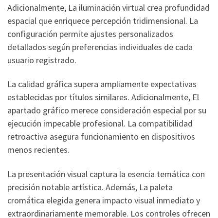
Adicionalmente, La iluminación virtual crea profundidad
espacial que enriquece percepción tridimensional. La
configuración permite ajustes personalizados
detallados según preferencias individuales de cada
usuario registrado.
La calidad gráfica supera ampliamente expectativas
establecidas por títulos similares. Adicionalmente, El
apartado gráfico merece consideración especial por su
ejecución impecable profesional. La compatibilidad
retroactiva asegura funcionamiento en dispositivos
menos recientes.
La presentación visual captura la esencia temática con
precisión notable artística. Además, La paleta
cromática elegida genera impacto visual inmediato y
extraordinariamente memorable. Los controles ofrecen