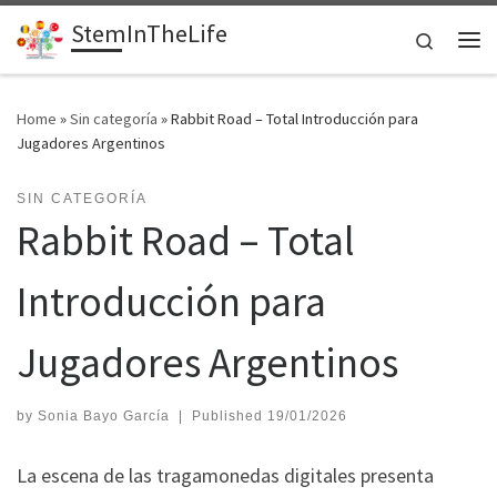
StemInTheLife
Skip to content
Search
Me
Home
»
Sin categoría
»
Rabbit Road – Total Introducción para
Jugadores Argentinos
SIN CATEGORÍA
Rabbit Road – Total
Introducción para
Jugadores Argentinos
by
Sonia Bayo García
|
Published
19/01/2026
La escena de las tragamonedas digitales presenta