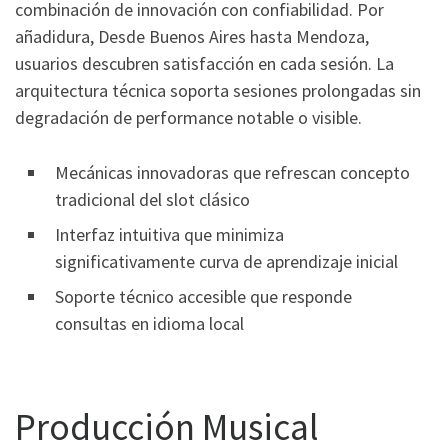
combinación de innovación con confiabilidad. Por
añadidura, Desde Buenos Aires hasta Mendoza,
usuarios descubren satisfacción en cada sesión. La
arquitectura técnica soporta sesiones prolongadas sin
degradación de performance notable o visible.
Mecánicas innovadoras que refrescan concepto
tradicional del slot clásico
Interfaz intuitiva que minimiza
significativamente curva de aprendizaje inicial
Soporte técnico accesible que responde
consultas en idioma local
Producción Musical