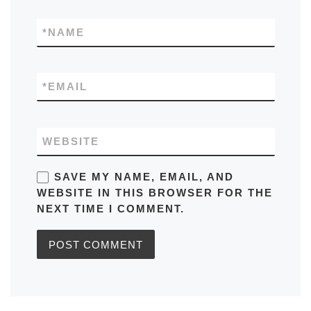
*
NAME
*
EMAIL
WEBSITE
SAVE MY NAME, EMAIL, AND
WEBSITE IN THIS BROWSER FOR THE
NEXT TIME I COMMENT.