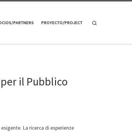
Search
OCIOS/PARTNERS
PROYECTO/PROJECT
 per il Pubblico
 esigente. La ricerca di esperienze