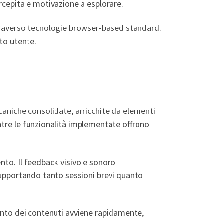
rcepita e motivazione a esplorare.
ttraverso tecnologie browser-based standard.
to utente.
ccaniche consolidate, arricchite da elementi
entre le funzionalità implementate offrono
nto. Il feedback visivo e sonoro
supportando tanto sessioni brevi quanto
amento dei contenuti avviene rapidamente,