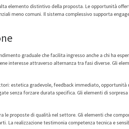
ulta elemento distintivo della proposta. Le opportunità offe
stanziali meno comuni. Il sistema complessivo supporta enga
one
ndimento graduale che facilita ingresso anche a chi ha esper
ene interesse attraverso alternanza tra fasi diverse. Gli eleme
ori: estetica gradevole, feedback immediato, opportunità di
gate senza forzare durata specifica. Gli elementi di sorpres
tra le proposte di qualità nel settore. Gli elementi che com
i. La realizzazione testimonia competenza tecnica e sensibi