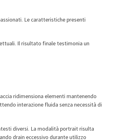
ssionati. Le caratteristiche presenti
tuali. Il risultato finale testimonia un
terfaccia ridimensiona elementi mantenendo
ettendo interazione fluida senza necessità di
esti diversi. La modalità portrait risulta
ando drain eccessivo durante utilizzo