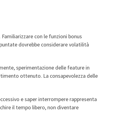
. Familiarizzare con le funzioni bonus
puntate dovrebbe considerare volatilità
amente, sperimentazione delle feature in
ertimento ottenuto. La consapevolezza delle
eccessivo e saper interrompere rappresenta
chire il tempo libero, non diventare