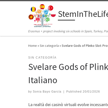
Skip to content
StemInTheLif
Erasmus + project involving six schools in Spain, Turkey, 
Home
»
Sin categoría
»
Svelare Gods of Plinko Slot: Pros
SIN CATEGORÍA
Svelare Gods of Plink
Italiano
by
Sonia Bayo García
|
Published
20/01/2026
La realtà dei casinò virtuali evolve incessa