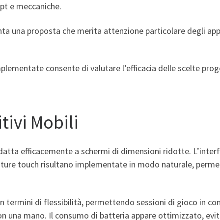
ept e meccaniche.
ta una proposta che merita attenzione particolare degli appa
plementate consente di valutare l’efficacia delle scelte proget
tivi Mobili
i adatta efficacemente a schermi di dimensioni ridotte. L’in
e gesture touch risultano implementate in modo naturale, perm
 termini di flessibilità, permettendo sessioni di gioco in cont
on una mano. Il consumo di batteria appare ottimizzato, evit