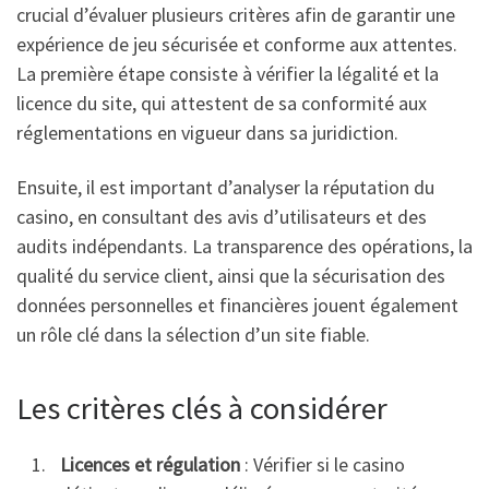
crucial d’évaluer plusieurs critères afin de garantir une
expérience de jeu sécurisée et conforme aux attentes.
La première étape consiste à vérifier la légalité et la
licence du site, qui attestent de sa conformité aux
réglementations en vigueur dans sa juridiction.
Ensuite, il est important d’analyser la réputation du
casino, en consultant des avis d’utilisateurs et des
audits indépendants. La transparence des opérations, la
qualité du service client, ainsi que la sécurisation des
données personnelles et financières jouent également
un rôle clé dans la sélection d’un site fiable.
Les critères clés à considérer
Licences et régulation
: Vérifier si le casino