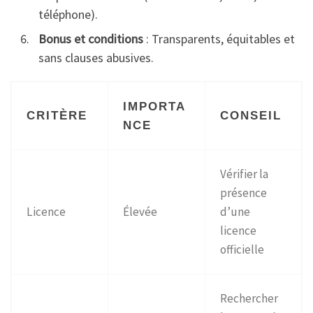
téléphone).
Bonus et conditions
: Transparents, équitables et
sans clauses abusives.
IMPORTA
CRITÈRE
CONSEIL
NCE
Vérifier la
présence
Licence
Élevée
d’une
licence
officielle
Rechercher