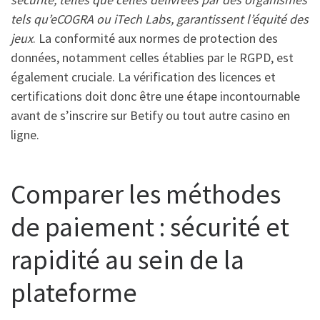
tels qu’eCOGRA ou iTech Labs, garantissent l’équité des
jeux
. La conformité aux normes de protection des
données, notamment celles établies par le RGPD, est
également cruciale. La vérification des licences et
certifications doit donc être une étape incontournable
avant de s’inscrire sur Betify ou tout autre casino en
ligne.
Comparer les méthodes
de paiement : sécurité et
rapidité au sein de la
plateforme