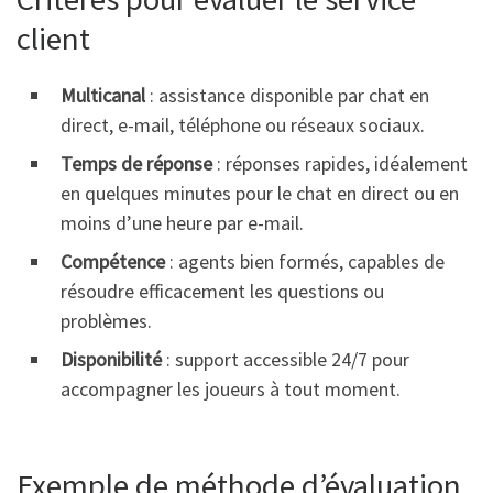
client
Multicanal
: assistance disponible par chat en
direct, e-mail, téléphone ou réseaux sociaux.
Temps de réponse
: réponses rapides, idéalement
en quelques minutes pour le chat en direct ou en
moins d’une heure par e-mail.
Compétence
: agents bien formés, capables de
résoudre efficacement les questions ou
problèmes.
Disponibilité
: support accessible 24/7 pour
accompagner les joueurs à tout moment.
Exemple de méthode d’évaluation