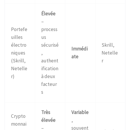
Élevée
–
Portefe
process
uilles
us
électro
sécurisé
Skrill,
Immédi
niques
,
Netelle
ate
(Skrill,
authent
r
Netelle
ification
r)
à deux
facteur
s
Très
Variable
Crypto
élevée
,
monnai
–
souvent