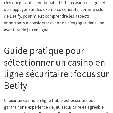
clés qui garantissent la fiabilité d’un casino en ligne et
de s’appuyer sur des exemples concrets, comme celui
de Betify, pour mieux comprendre les aspects
importants à considérer avant de s’engager dans une
aventure de jeu en ligne.
Guide pratique pour
sélectionner un casino en
ligne sécuritaire : focus sur
Betify
Choisir un casino en ligne fiable est essentiel pour
garantir une expérience de jeu sécuritaire et agréable.