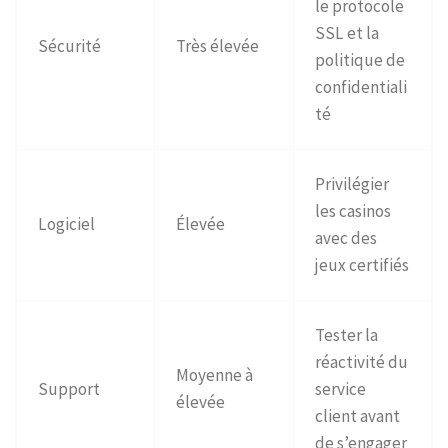
le protocole
SSL et la
Sécurité
Très élevée
politique de
confidentiali
té
Privilégier
les casinos
Logiciel
Élevée
avec des
jeux certifiés
Tester la
réactivité du
Moyenne à
Support
service
élevée
client avant
de s’engager