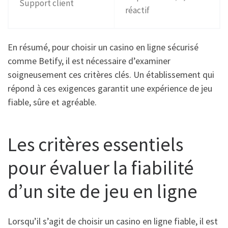
Support client
réactif
En résumé, pour choisir un casino en ligne sécurisé
comme Betify, il est nécessaire d’examiner
soigneusement ces critères clés. Un établissement qui
répond à ces exigences garantit une expérience de jeu
fiable, sûre et agréable.
Les critères essentiels
pour évaluer la fiabilité
d’un site de jeu en ligne
Lorsqu’il s’agit de choisir un casino en ligne fiable, il est