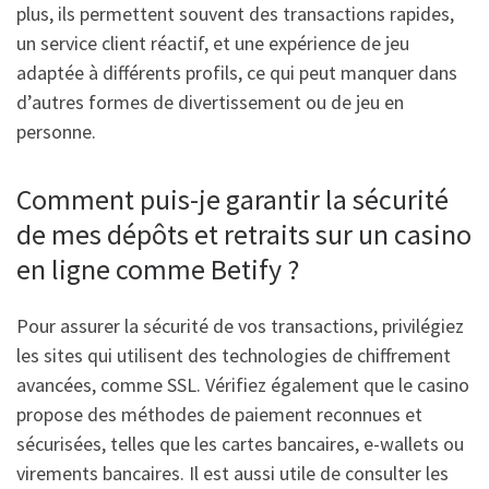
plus, ils permettent souvent des transactions rapides,
un service client réactif, et une expérience de jeu
adaptée à différents profils, ce qui peut manquer dans
d’autres formes de divertissement ou de jeu en
personne.
Comment puis-je garantir la sécurité
de mes dépôts et retraits sur un casino
en ligne comme Betify ?
Pour assurer la sécurité de vos transactions, privilégiez
les sites qui utilisent des technologies de chiffrement
avancées, comme SSL. Vérifiez également que le casino
propose des méthodes de paiement reconnues et
sécurisées, telles que les cartes bancaires, e-wallets ou
virements bancaires. Il est aussi utile de consulter les