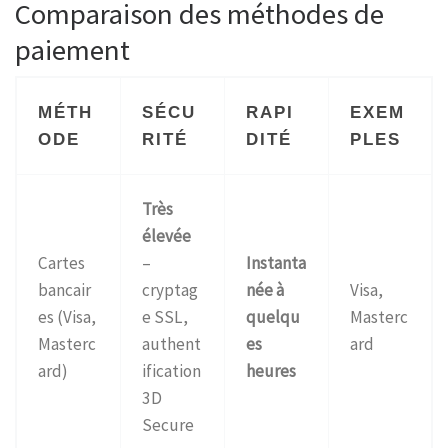
Comparaison des méthodes de
paiement
MÉTH
SÉCU
RAPI
EXEM
ODE
RITÉ
DITÉ
PLES
Très
élevée
Cartes
–
Instanta
bancair
cryptag
née à
Visa,
es (Visa,
e SSL,
quelqu
Masterc
Masterc
authent
es
ard
ard)
ification
heures
3D
Secure