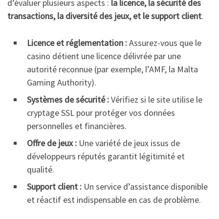
d’évaluer plusieurs aspects :
la licence, la sécurité des
transactions, la diversité des jeux, et le support client
.
Licence et réglementation :
Assurez-vous que le
casino détient une licence délivrée par une
autorité reconnue (par exemple, l’AMF, la Malta
Gaming Authority).
Systèmes de sécurité :
Vérifiez si le site utilise le
cryptage SSL pour protéger vos données
personnelles et financières.
Offre de jeux :
Une variété de jeux issus de
développeurs réputés garantit légitimité et
qualité.
Support client :
Un service d’assistance disponible
et réactif est indispensable en cas de problème.