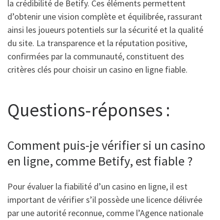
la crédibilité de Betify. Ces éléments permettent
d’obtenir une vision complète et équilibrée, rassurant
ainsi les joueurs potentiels sur la sécurité et la qualité
du site. La transparence et la réputation positive,
confirmées par la communauté, constituent des
critères clés pour choisir un casino en ligne fiable.
Questions-réponses :
Comment puis-je vérifier si un casino
en ligne, comme Betify, est fiable ?
Pour évaluer la fiabilité d’un casino en ligne, il est
important de vérifier s’il possède une licence délivrée
par une autorité reconnue, comme l’Agence nationale