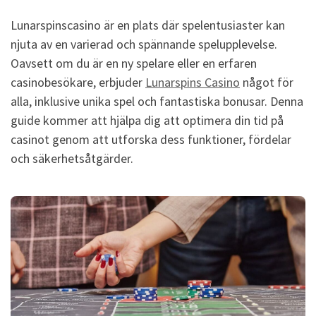
Lunarspinscasino är en plats där spelentusiaster kan
njuta av en varierad och spännande spelupplevelse.
Oavsett om du är en ny spelare eller en erfaren
casinobesökare, erbjuder
Lunarspins Casino
något för
alla, inklusive unika spel och fantastiska bonusar. Denna
guide kommer att hjälpa dig att optimera din tid på
casinot genom att utforska dess funktioner, fördelar
och säkerhetsåtgärder.