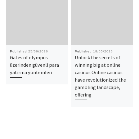
Published
25/06/2026
Published
18/05/2026
Gates of olympus
Unlock the secrets of
üzerinden güvenli para
winning big at online
yatırma yöntemleri
casinos Online casinos
have revolutionized the
gambling landscape,
offering