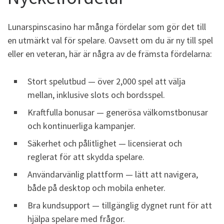
Lunarspinscasino har många fördelar som gör det till
en utmärkt val för spelare. Oavsett om du är ny till spel
eller en veteran, här är några av de främsta fördelarna:
Stort spelutbud — över 2,000 spel att välja
mellan, inklusive slots och bordsspel.
Kraftfulla bonusar — generösa välkomstbonusar
och kontinuerliga kampanjer.
Säkerhet och pålitlighet — licensierat och
reglerat för att skydda spelare.
Användarvänlig plattform — lätt att navigera,
både på desktop och mobila enheter.
Bra kundsupport — tillgänglig dygnet runt för att
hjälpa spelare med frågor.