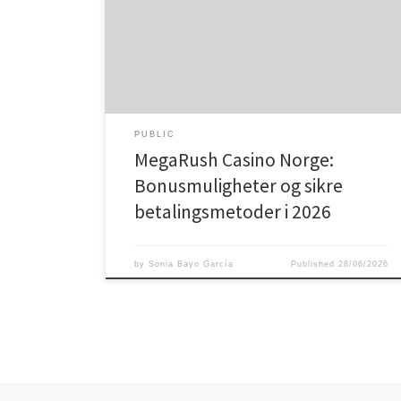
blitt enda mer populære. I 2026 tilbyr MegaRush
Casino et variert spillutvalg, attraktive bonusmuligheter
og sikre betalingsmetoder, noe som gjør det til et
spennende valg for […]
PUBLIC
MegaRush Casino Norge:
Bonusmuligheter og sikre
betalingsmetoder i 2026
by
Sonia Bayo García
Published
28/06/2026