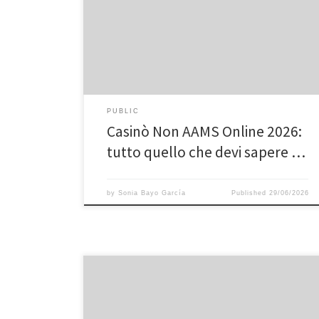
crescente tra i giocatori italiani. Questi casinò offrono
una vasta gamma di giochi, inclusi oltre 5000 titoli, e
sono particolarmente apprezzati per i loro bonus
generosi e le opzioni di pagamento flessibili, come le
criptovalute. In questo […]
PUBLIC
Casinò Non AAMS Online 2026:
tutto quello che devi sapere …
by
Sonia Bayo García
Published
29/06/2026
Casinoer har alltid vært en kilde til underholdning og
spenning, og med utviklingen av den digitale verden
har nettbaserte casinoer som MegaRush Casino Norge