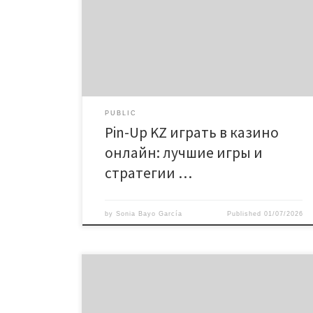
игр, включая слоты, лайв-игры и ставки на спорт. В
этой статье мы разберем, что нужно знать
прежде чем начать играть в Пин Ап личный
профиль казино , а также поделимся стратегиями,
которые могут помочь […]
PUBLIC
Pin-Up KZ играть в казино
онлайн: лучшие игры и
стратегии …
by
Sonia Bayo García
Published
01/07/2026
Nell’era digitale in continua evoluzione, i casinò online
non AAMS stanno guadagnando un’attenzione