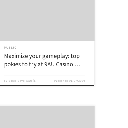
their experience. In 2026, 9AU Casino stands out for
Australian players seeking thrilling pokies and engaging
gameplay. With its user-friendly mobile app, enticing
bonuses, and a broad selection of games, 9AU Casino
[…]
PUBLIC
Maximize your gameplay: top
pokies to try at 9AU Casino …
by
Sonia Bayo García
Published
01/07/2026
When it comes to online casinos, players are
increasingly seeking options that provide not just a
diverse gaming experience but also swift financial