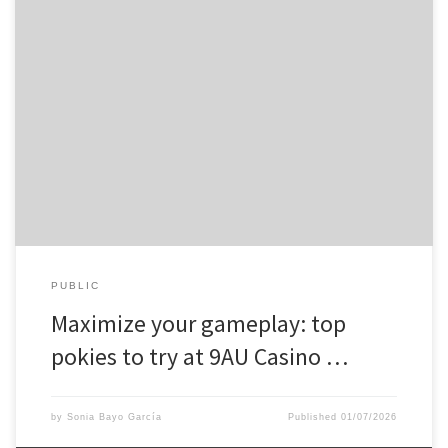
As online gaming continues to evolve, players are always on the
lookout for the best options to enhance their experience. In 2026,
9AU Casino stands out for Australian players seeking thrilling pokies
and engaging gameplay. With its user-friendly mobile app, enticing
bonuses, and a broad selection of games, 9AU Casino […]
PUBLIC
Maximize your gameplay: top
pokies to try at 9AU Casino …
by
Sonia Bayo García
Published
01/07/2026