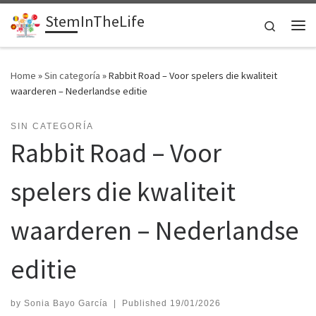
StemInTheLife
Skip to content
Search
Me
Home
»
Sin categoría
»
Rabbit Road – Voor spelers die kwaliteit
waarderen – Nederlandse editie
SIN CATEGORÍA
Rabbit Road – Voor
spelers die kwaliteit
waarderen – Nederlandse
editie
by
Sonia Bayo García
|
Published
19/01/2026