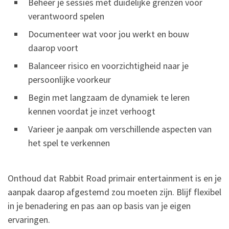
Beheer je sessies met duidelijke grenzen voor
verantwoord spelen
Documenteer wat voor jou werkt en bouw
daarop voort
Balanceer risico en voorzichtigheid naar je
persoonlijke voorkeur
Begin met langzaam de dynamiek te leren
kennen voordat je inzet verhoogt
Varieer je aanpak om verschillende aspecten van
het spel te verkennen
Onthoud dat Rabbit Road primair entertainment is en je
aanpak daarop afgestemd zou moeten zijn. Blijf flexibel
in je benadering en pas aan op basis van je eigen
ervaringen.