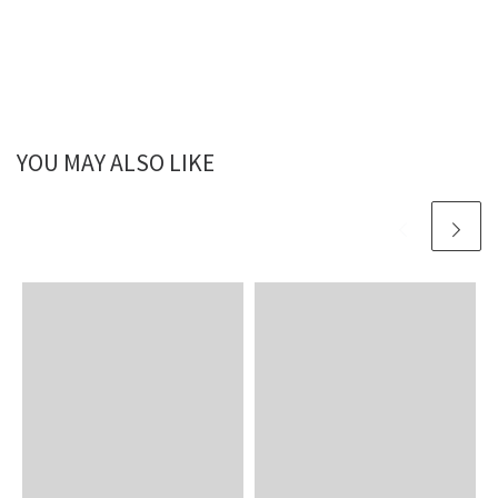
YOU MAY ALSO LIKE