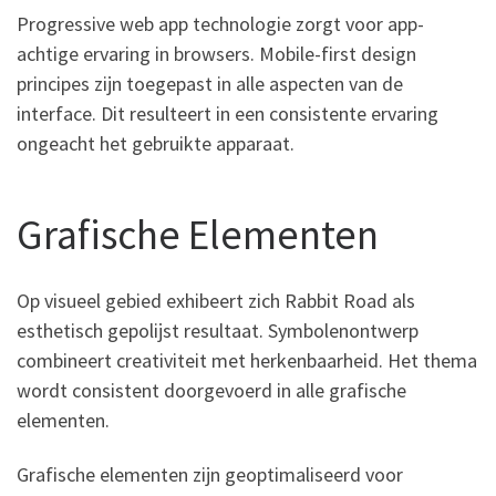
Progressive web app technologie zorgt voor app-
achtige ervaring in browsers. Mobile-first design
principes zijn toegepast in alle aspecten van de
interface. Dit resulteert in een consistente ervaring
ongeacht het gebruikte apparaat.
Grafische Elementen
Op visueel gebied exhibeert zich Rabbit Road als
esthetisch gepolijst resultaat. Symbolenontwerp
combineert creativiteit met herkenbaarheid. Het thema
wordt consistent doorgevoerd in alle grafische
elementen.
Grafische elementen zijn geoptimaliseerd voor