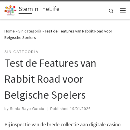
StemInTheLife
Skip to content
Search
Me
Home
»
Sin categoría
»
Test de Features van Rabbit Road voor
Belgische Spelers
SIN CATEGORÍA
Test de Features van
Rabbit Road voor
Belgische Spelers
by
Sonia Bayo García
|
Published
19/01/2026
Bij inspectie van de brede collectie aan digitale casino