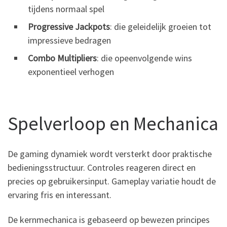
tijdens normaal spel
Progressive Jackpots
: die geleidelijk groeien tot
impressieve bedragen
Combo Multipliers
: die opeenvolgende wins
exponentieel verhogen
Spelverloop en Mechanica
De gaming dynamiek wordt versterkt door praktische
bedieningsstructuur. Controles reageren direct en
precies op gebruikersinput. Gameplay variatie houdt de
ervaring fris en interessant.
De kernmechanica is gebaseerd op bewezen principes