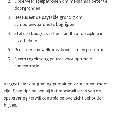
Observeer spelpatronen om mechanica beter te
doorgronden
Bestudeer de paytable grondig om
symbolenwaardes te begrijpen
Stel een budget vast en handhaaf discipline in
inzetbeheer
Profiteer van welkomstbonussen en promoties
Neem regelmatig pauzes voor optimale
concentratie
Vergeet niet dat gaming primair entertainment moet
zijn. Deze tips helpen bij het maximaliseren van de
spelervaring terwijl controle en overzicht behouden
blijven.