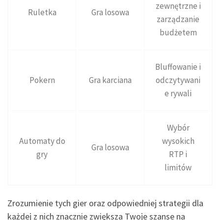
zewnętrzne i
Ruletka
Gra losowa
zarządzanie
budżetem
Bluffowanie i
Pokern
Gra karciana
odczytywani
e rywali
Wybór
Automaty do
wysokich
Gra losowa
gry
RTP i
limitów
Zrozumienie tych gier oraz odpowiedniej strategii dla
każdej z nich znacznie zwiększa Twoje szanse na