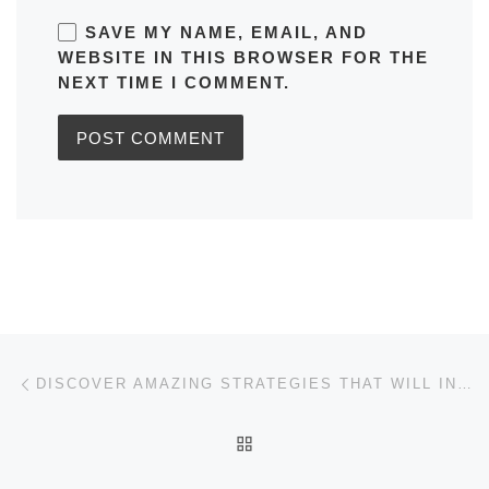
SAVE MY NAME, EMAIL, AND
WEBSITE IN THIS BROWSER FOR THE
NEXT TIME I COMMENT.
Post navigation
Previous post
DISCOVER AMAZING STRATEGIES THAT WILL INCREASE YOUR CHANCES AT MALINA CASINO KASYNA TO MIEJSCA PEŁNE EMOCJI, STRATEGII I
BACK TO POST LIST
Ne