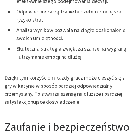
efektywniejszego podejmowania decyzji.
Odpowiednie zarządzanie budżetem zmniejsza
ryzyko strat.
Analiza wyników pozwala na ciągłe doskonalenie
swoich umiejętności.
Skuteczna strategia zwiększa szanse na wygraną
i utrzymanie emocji na dłużej.
Dzięki tym korzyściom każdy gracz może cieszyć się z
gry w kasynie w sposób bardziej odpowiedzialny i
przemyślany. To stwarza szansę na dłuższe i bardziej
satysfakcjonujące doświadczenie.
Zaufanie i bezpieczeństwo