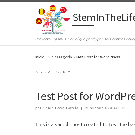
Saltar al contenido
StemInTheLif
Proyecto Erasmus + en el que participan seis centros educ
Inicio
»
Sin categoría
»
Test Post for WordPress
SIN CATEGORÍA
Test Post for WordPr
por
Sonia Bayo García
|
Publicada
07/04/2025
This is a sample post created to test the b