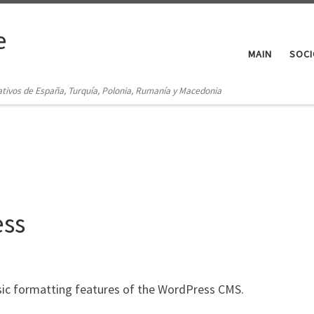
e
MAIN
SOCI
ativos de España, Turquía, Polonia, Rumanía y Macedonia
ess
asic formatting features of the WordPress CMS.