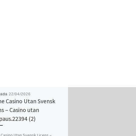
cada
22/04/2026
ne Casino Utan Svensk
ns – Casino utan
paus.22394 (2)
 Casino Utan Svensk Licens –