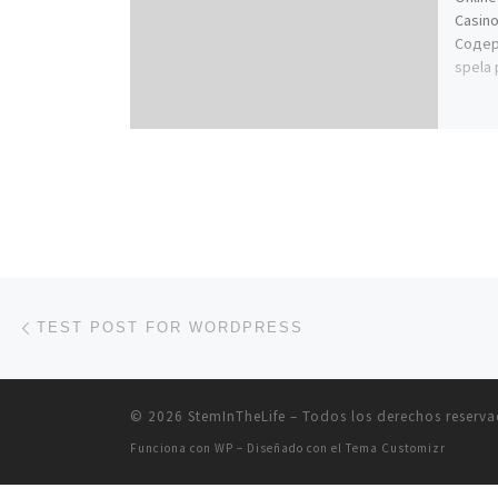
Casino
Содерж
spela 
Navegación de entradas
Entrada anterior
TEST POST FOR WORDPRESS
© 2026
StemInTheLife
– Todos los derechos reserv
Funciona con
WP
– Diseñado con el
Tema Customizr