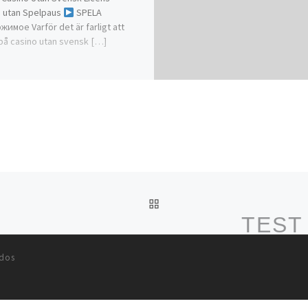
 utan Spelpaus
SPELA
имое Varför det är farligt att
på casino utan svensk […]
VOLVER A LA LISTA DE 
TEST
ados