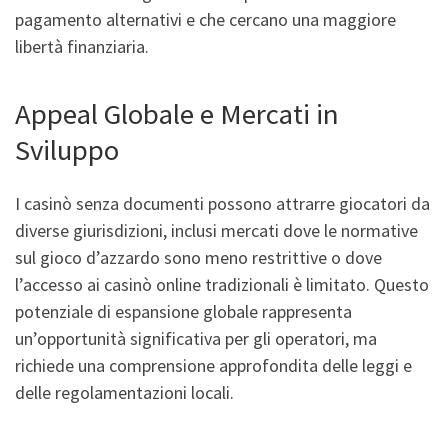
pagamento alternativi e che cercano una maggiore
libertà finanziaria.
Appeal Globale e Mercati in
Sviluppo
I casinò senza documenti possono attrarre giocatori da
diverse giurisdizioni, inclusi mercati dove le normative
sul gioco d’azzardo sono meno restrittive o dove
l’accesso ai casinò online tradizionali è limitato. Questo
potenziale di espansione globale rappresenta
un’opportunità significativa per gli operatori, ma
richiede una comprensione approfondita delle leggi e
delle regolamentazioni locali.