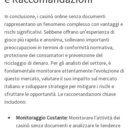
In conclusione, i casinò online senza documenti
rappresentano un fenomeno complesso con vantaggi e
rischi significativi. Sebbene offrano un’esperienza di
gioco più rapida e anonima, sollevano importanti
preoccupazioni in termini di conformità normativa,
protezione dei consumatori e prevenzione del
riciclaggio di denaro. Per gli analisti del settore, è
fondamentale monitorare attentamente l’evoluzione di
questo mercato, valutare il suo impatto sul mercato
italiano e sviluppare strategie per mitigare i rischi e
sfruttare le opportunità. Le raccomandazioni chiave
includono:
Monitoraggio Costante:
Monitorare l’attività dei
casinò senza documenti e analizzare le tendenze