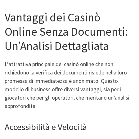
Vantaggi dei Casinò
Online Senza Documenti:
Un’Analisi Dettagliata
L’attrattiva principale dei casinò online che non
richiedono la verifica dei documenti risiede nella loro
promessa di immediatezza e anonimato. Questo
modello di business offre diversi vantaggi, sia per i
giocatori che per gli operatori, che meritano un’analisi
approfondita:
Accessibilità e Velocità