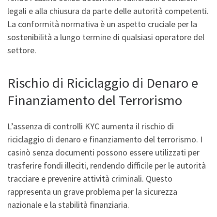
legali e alla chiusura da parte delle autorità competenti.
La conformità normativa è un aspetto cruciale per la
sostenibilità a lungo termine di qualsiasi operatore del
settore.
Rischio di Riciclaggio di Denaro e
Finanziamento del Terrorismo
L’assenza di controlli KYC aumenta il rischio di
riciclaggio di denaro e finanziamento del terrorismo. I
casinò senza documenti possono essere utilizzati per
trasferire fondi illeciti, rendendo difficile per le autorità
tracciare e prevenire attività criminali. Questo
rappresenta un grave problema per la sicurezza
nazionale e la stabilità finanziaria.