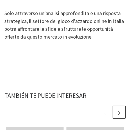
Solo attraverso un’analisi approfondita e una risposta
strategica, il settore del gioco d’azzardo online in Italia
potrà affrontare le sfide e sfruttare le opportunità
offerte da questo mercato in evoluzione.
TAMBIÉN TE PUEDE INTERESAR