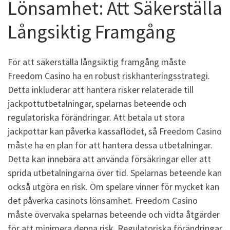
Lönsamhet: Att Säkerställa
Långsiktig Framgång
För att säkerställa långsiktig framgång måste
Freedom Casino ha en robust riskhanteringsstrategi.
Detta inkluderar att hantera risker relaterade till
jackpottutbetalningar, spelarnas beteende och
regulatoriska förändringar. Att betala ut stora
jackpottar kan påverka kassaflödet, så Freedom Casino
måste ha en plan för att hantera dessa utbetalningar.
Detta kan innebära att använda försäkringar eller att
sprida utbetalningarna över tid. Spelarnas beteende kan
också utgöra en risk. Om spelare vinner för mycket kan
det påverka casinots lönsamhet. Freedom Casino
måste övervaka spelarnas beteende och vidta åtgärder
för att minimera denna risk. Regulatoriska förändringar