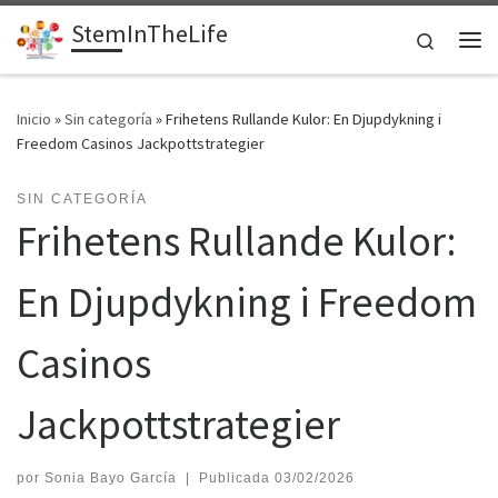
StemInTheLife
Saltar al contenido
Search
Me
Inicio
»
Sin categoría
»
Frihetens Rullande Kulor: En Djupdykning i
Freedom Casinos Jackpottstrategier
SIN CATEGORÍA
Frihetens Rullande Kulor:
En Djupdykning i Freedom
Casinos
Jackpottstrategier
por
Sonia Bayo García
|
Publicada
03/02/2026