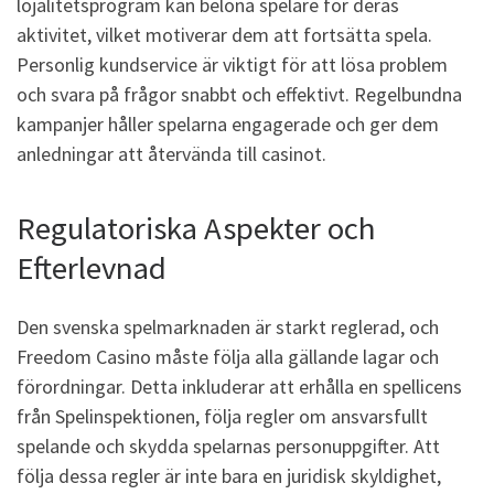
lojalitetsprogram kan belöna spelare för deras
aktivitet, vilket motiverar dem att fortsätta spela.
Personlig kundservice är viktigt för att lösa problem
och svara på frågor snabbt och effektivt. Regelbundna
kampanjer håller spelarna engagerade och ger dem
anledningar att återvända till casinot.
Regulatoriska Aspekter och
Efterlevnad
Den svenska spelmarknaden är starkt reglerad, och
Freedom Casino måste följa alla gällande lagar och
förordningar. Detta inkluderar att erhålla en spellicens
från Spelinspektionen, följa regler om ansvarsfullt
spelande och skydda spelarnas personuppgifter. Att
följa dessa regler är inte bara en juridisk skyldighet,