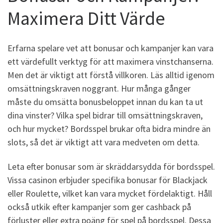
Maximera Ditt Värde
Erfarna spelare vet att bonusar och kampanjer kan vara
ett värdefullt verktyg för att maximera vinstchanserna.
Men det är viktigt att förstå villkoren. Läs alltid igenom
omsättningskraven noggrant. Hur många gånger
måste du omsätta bonusbeloppet innan du kan ta ut
dina vinster? Vilka spel bidrar till omsättningskraven,
och hur mycket? Bordsspel brukar ofta bidra mindre än
slots, så det är viktigt att vara medveten om detta.
Leta efter bonusar som är skräddarsydda för bordsspel.
Vissa casinon erbjuder specifika bonusar för Blackjack
eller Roulette, vilket kan vara mycket fördelaktigt. Håll
också utkik efter kampanjer som ger cashback på
förluster eller extra poäng för spel på bordsspel. Dessa