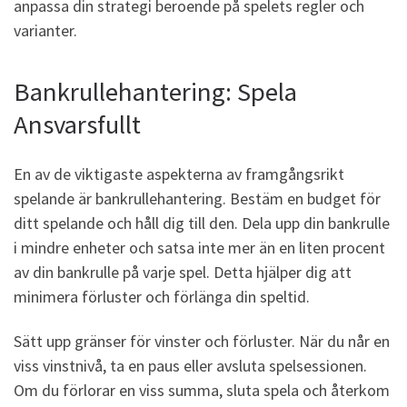
anpassa din strategi beroende på spelets regler och
varianter.
Bankrullehantering: Spela
Ansvarsfullt
En av de viktigaste aspekterna av framgångsrikt
spelande är bankrullehantering. Bestäm en budget för
ditt spelande och håll dig till den. Dela upp din bankrulle
i mindre enheter och satsa inte mer än en liten procent
av din bankrulle på varje spel. Detta hjälper dig att
minimera förluster och förlänga din speltid.
Sätt upp gränser för vinster och förluster. När du når en
viss vinstnivå, ta en paus eller avsluta spelsessionen.
Om du förlorar en viss summa, sluta spela och återkom