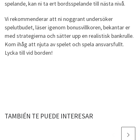
spelande, kan ni ta ert bordsspelande till nästa nivå.
Vi rekommenderar att ni noggrant undersöker
spelutbudet, läser igenom bonusvillkoren, bekantar er
med strategierna och sätter upp en realistisk bankrulle.
Kom ihåg att njuta av spelet och spela ansvarsfullt.
Lycka till vid borden!
TAMBIÉN TE PUEDE INTERESAR