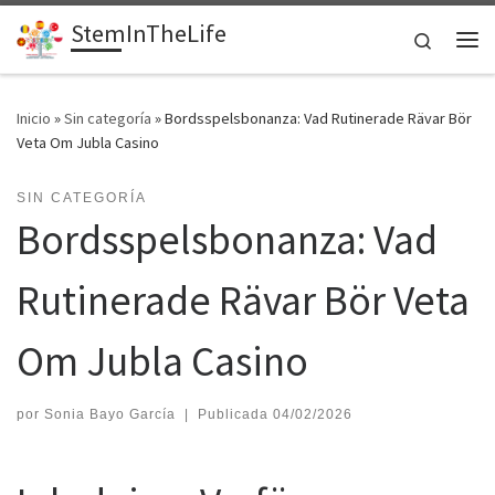
StemInTheLife
Saltar al contenido
Search
Me
Inicio
»
Sin categoría
»
Bordsspelsbonanza: Vad Rutinerade Rävar Bör
Veta Om Jubla Casino
SIN CATEGORÍA
Bordsspelsbonanza: Vad
Rutinerade Rävar Bör Veta
Om Jubla Casino
por
Sonia Bayo García
|
Publicada
04/02/2026