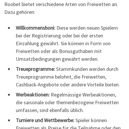
Roobet bietet verschiedene Arten von Freiwetten an.
Dazu gehören:
Willkommensboni:
Diese werden neuen Spielern
bei der Registrierung oder bei der ersten
Einzahlung gewährt. Sie können in Form von
Freiwetten oder als Bonusguthaben mit
Umsatzbedingungen gewährt werden.
Treueprogramme:
Stammkunden werden durch
Treueprogramme belohnt, die Freiwetten,
Cashback-Angebote oder andere Vorteile bieten.
Werbeaktionen:
Regelmässige Werbeaktionen,
die saisonale oder themenbezogene Freiwetten
umfassen, sind ebenfalls üblich.
Turniere und Wettbewerbe:
Spieler können
Freiwetten als Preise für die Teilnahme oder den