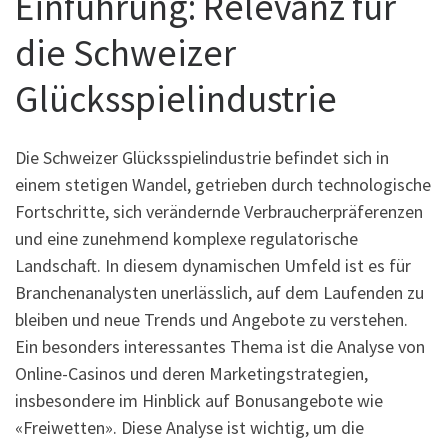
Einführung: Relevanz für
die Schweizer
Glücksspielindustrie
Die Schweizer Glücksspielindustrie befindet sich in
einem stetigen Wandel, getrieben durch technologische
Fortschritte, sich verändernde Verbraucherpräferenzen
und eine zunehmend komplexe regulatorische
Landschaft. In diesem dynamischen Umfeld ist es für
Branchenanalysten unerlässlich, auf dem Laufenden zu
bleiben und neue Trends und Angebote zu verstehen.
Ein besonders interessantes Thema ist die Analyse von
Online-Casinos und deren Marketingstrategien,
insbesondere im Hinblick auf Bonusangebote wie
«Freiwetten». Diese Analyse ist wichtig, um die