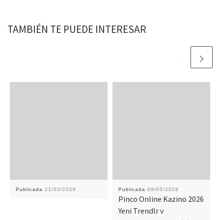
TAMBIÉN TE PUEDE INTERESAR
Publicada
21/03/2026
Publicada
09/05/2026
Pinco Online Kazino 2026
Yeni Trendlr v