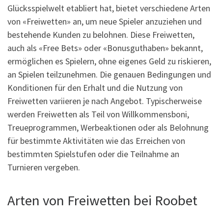
Glücksspielwelt etabliert hat, bietet verschiedene Arten
von «Freiwetten» an, um neue Spieler anzuziehen und
bestehende Kunden zu belohnen. Diese Freiwetten,
auch als «Free Bets» oder «Bonusguthaben» bekannt,
ermöglichen es Spielern, ohne eigenes Geld zu riskieren,
an Spielen teilzunehmen. Die genauen Bedingungen und
Konditionen für den Erhalt und die Nutzung von
Freiwetten variieren je nach Angebot. Typischerweise
werden Freiwetten als Teil von Willkommensboni,
Treueprogrammen, Werbeaktionen oder als Belohnung
für bestimmte Aktivitäten wie das Erreichen von
bestimmten Spielstufen oder die Teilnahme an
Turnieren vergeben.
Arten von Freiwetten bei Roobet