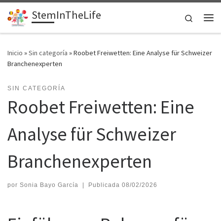
StemInTheLife
Saltar al contenido
Search
Me
Inicio
»
Sin categoría
»
Roobet Freiwetten: Eine Analyse für Schweizer
Branchenexperten
SIN CATEGORÍA
Roobet Freiwetten: Eine
Analyse für Schweizer
Branchenexperten
por
Sonia Bayo García
|
Publicada
08/02/2026