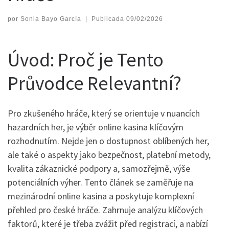
por
Sonia Bayo García
|
Publicada
09/02/2026
Úvod: Proč je Tento
Průvodce Relevantní?
Pro zkušeného hráče, který se orientuje v nuancích
hazardních her, je výběr online kasina klíčovým
rozhodnutím. Nejde jen o dostupnost oblíbených her,
ale také o aspekty jako bezpečnost, platební metody,
kvalita zákaznické podpory a, samozřejmě, výše
potenciálních výher. Tento článek se zaměřuje na
mezinárodní online kasina a poskytuje komplexní
přehled pro české hráče. Zahrnuje analýzu klíčových
faktorů, které je třeba zvážit před registrací, a nabízí