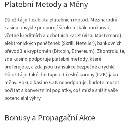
Platební Metody a Měny
Důležitá je flexibilita platebních metod. Mezinárodní
kasina obvykle podporují širokou škálu možností,
včetně kreditních a debetních karet (Visa, Mastercard),
elektronických peněženek (Skrill, Neteller), bankovních
převodů a kryptoměn (Bitcoin, Ethereum). Zkontrolujte,
zda kasino podporuje platební metody, které
preferujete, a zda jsou transakce bezpečné a rychlé.
Důležitá je také dostupnost české koruny (CZK) jako
měny. Pokud kasino CZK nepodporuje, budete muset
počítat s konverzními poplatky, což může snížit vaše
potenciální výhry.
Bonusy a Propagační Akce