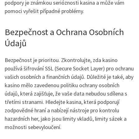
podpory je známkou serióznosti kasina a může vám
pomoci vyřešit případné problémy.
Bezpečnost a Ochrana Osobních
Údajů
Bezpečnost je prioritou. Zkontrolujte, zda kasino
používá šifrování SSL (Secure Socket Layer) pro ochranu
vašich osobních a finančních údajů. Důležité je také, aby
kasino mělo zavedenou politiku ochrany osobních
údajů, která zajišťuje, že vaše data nebudou sdílena s
třetími stranami. Hledejte kasina, která podporují
zodpovědné hraní a nabízejí nástroje pro kontrolu
hazardních her, jako jsou limity vkladů, limity sázek a
možnosti sebevyloučení.