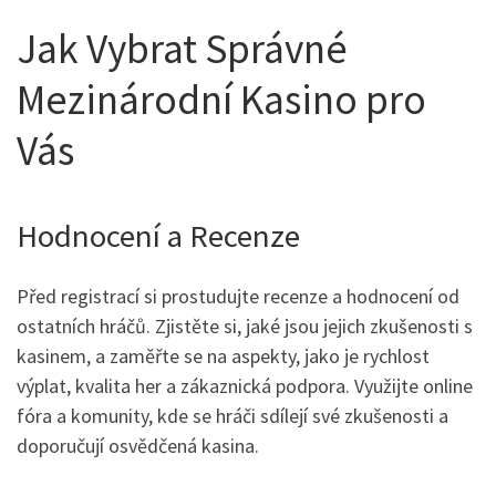
Jak Vybrat Správné
Mezinárodní Kasino pro
Vás
Hodnocení a Recenze
Před registrací si prostudujte recenze a hodnocení od
ostatních hráčů. Zjistěte si, jaké jsou jejich zkušenosti s
kasinem, a zaměřte se na aspekty, jako je rychlost
výplat, kvalita her a zákaznická podpora. Využijte online
fóra a komunity, kde se hráči sdílejí své zkušenosti a
doporučují osvědčená kasina.