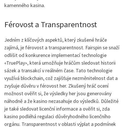
kamenného kasina.
Férovost a Transparentnost
Jedním z klíčových aspektů, který zkušené hráče
zajímá, je férovost a transparentnost. Fairspin se snaží
odlišit od konkurence implementací technologie
«TruePlay», která umožňuje hráčům sledovat historii
sázek a transakcí v reálném čase. Tato technologie
využívá blockchain, což zajišťuje nezměnitelnost dat a
zvyšuje důvěru v férovost her. Zkušený hráč ocení
možnost ověřit si, že výsledky her jsou generovány
náhodně a že kasino nezasahuje do výsledků. Důležité
je také sledovat licenční informace a ověřit si, zda
kasino podléhá regulaci důvěryhodného licenčního
orgánu. Transparentnost v oblasti výplat a podmínek