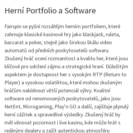
Herní Portfolio a Software
Fairspin se pyšní rozsáhlým herním portfoliem, které
zahrnuje klasické kasinové hry jako blackjack, ruleta,
baccarat a poker, stejně jako širokou škálu video
automatů od předních poskytovatelů softwaru.
Zkušený hráč ocení rozmanitost a kvalitu her, které jsou
klíčové pro udržení zájmu a strategické hraní. Důležitým
aspektem je dostupnost her s vysokým RTP (Return to
Player) a vysokou volatilitou, které mohou zkušeným
hráčům nabídnout větší potenciál výhry. Kvalitní
software od renomovaných poskytovatelů, jako jsou
NetEnt, Microgaming, Play’n GO a další, zajišťuje plynulý
herní zážitek a spravedlivé výsledky. Zkušený hráč by
měl věnovat pozornost i live kasinu, kde může hrát s
reálnými dealery a zažít autentickou atmosféru