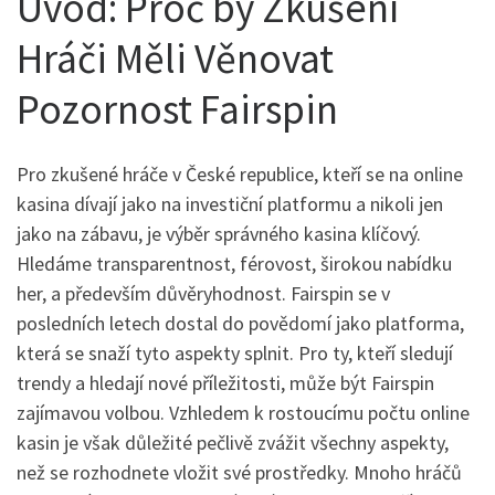
Úvod: Proč by Zkušení
Hráči Měli Věnovat
Pozornost Fairspin
Pro zkušené hráče v České republice, kteří se na online
kasina dívají jako na investiční platformu a nikoli jen
jako na zábavu, je výběr správného kasina klíčový.
Hledáme transparentnost, férovost, širokou nabídku
her, a především důvěryhodnost. Fairspin se v
posledních letech dostal do povědomí jako platforma,
která se snaží tyto aspekty splnit. Pro ty, kteří sledují
trendy a hledají nové příležitosti, může být Fairspin
zajímavou volbou. Vzhledem k rostoucímu počtu online
kasin je však důležité pečlivě zvážit všechny aspekty,
než se rozhodnete vložit své prostředky. Mnoho hráčů