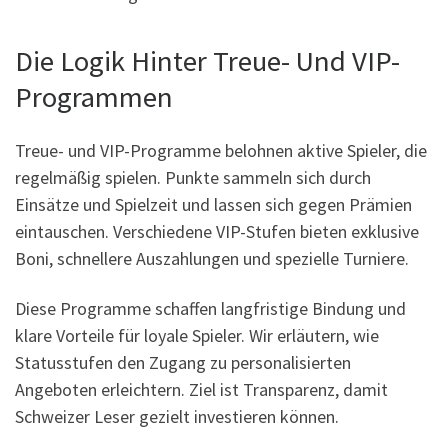
Die Logik Hinter Treue- Und VIP-
Programmen
Treue- und VIP-Programme belohnen aktive Spieler, die
regelmäßig spielen. Punkte sammeln sich durch
Einsätze und Spielzeit und lassen sich gegen Prämien
eintauschen. Verschiedene VIP-Stufen bieten exklusive
Boni, schnellere Auszahlungen und spezielle Turniere.
Diese Programme schaffen langfristige Bindung und
klare Vorteile für loyale Spieler. Wir erläutern, wie
Statusstufen den Zugang zu personalisierten
Angeboten erleichtern. Ziel ist Transparenz, damit
Schweizer Leser gezielt investieren können.