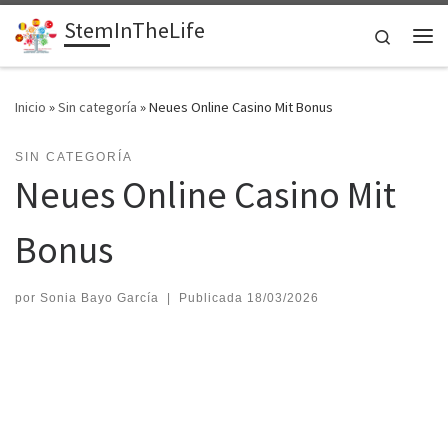
StemInTheLife
Saltar al contenido
Search
Me
Inicio
»
Sin categoría
»
Neues Online Casino Mit Bonus
SIN CATEGORÍA
Neues Online Casino Mit
Bonus
por
Sonia Bayo García
|
Publicada
18/03/2026