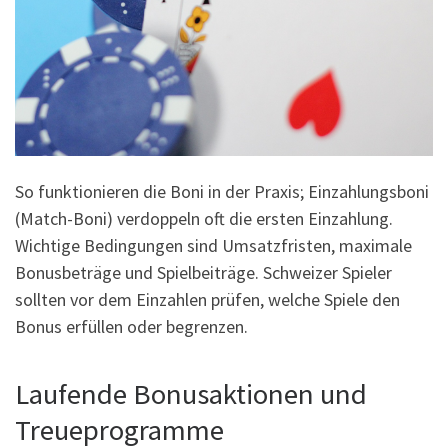
So funktionieren die Boni in der Praxis; Einzahlungsboni
(Match-Boni) verdoppeln oft die ersten Einzahlung.
Wichtige Bedingungen sind Umsatzfristen, maximale
Bonusbeträge und Spielbeiträge. Schweizer Spieler
sollten vor dem Einzahlen prüfen, welche Spiele den
Bonus erfüllen oder begrenzen.
Laufende Bonusaktionen und
Treueprogramme