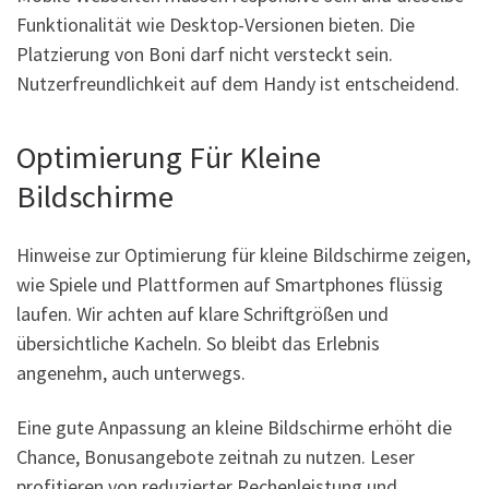
Funktionalität wie Desktop-Versionen bieten. Die
Platzierung von Boni darf nicht versteckt sein.
Nutzerfreundlichkeit auf dem Handy ist entscheidend.
Optimierung Für Kleine
Bildschirme
Hinweise zur Optimierung für kleine Bildschirme zeigen,
wie Spiele und Plattformen auf Smartphones flüssig
laufen. Wir achten auf klare Schriftgrößen und
übersichtliche Kacheln. So bleibt das Erlebnis
angenehm, auch unterwegs.
Eine gute Anpassung an kleine Bildschirme erhöht die
Chance, Bonusangebote zeitnah zu nutzen. Leser
profitieren von reduzierter Rechenleistung und