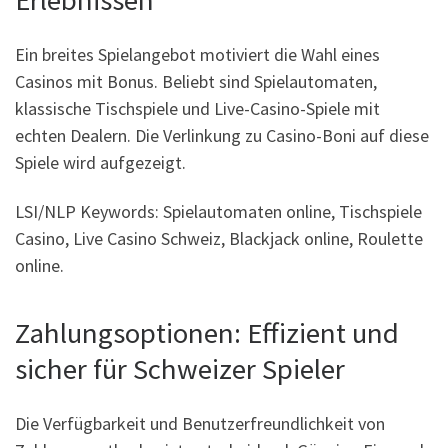
Erlebnissen
Ein breites Spielangebot motiviert die Wahl eines
Casinos mit Bonus. Beliebt sind Spielautomaten,
klassische Tischspiele und Live-Casino-Spiele mit
echten Dealern. Die Verlinkung zu Casino-Boni auf diese
Spiele wird aufgezeigt.
LSI/NLP Keywords: Spielautomaten online, Tischspiele
Casino, Live Casino Schweiz, Blackjack online, Roulette
online.
Zahlungsoptionen: Effizient und
sicher für Schweizer Spieler
Die Verfügbarkeit und Benutzerfreundlichkeit von