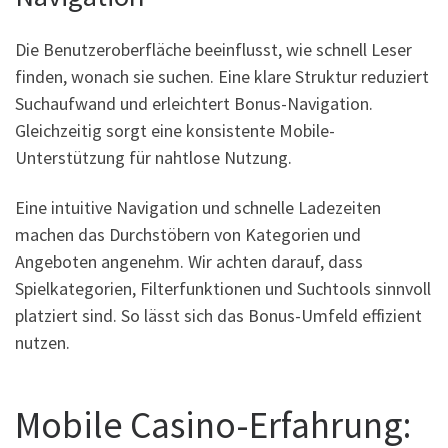
Die Benutzeroberfläche beeinflusst, wie schnell Leser
finden, wonach sie suchen. Eine klare Struktur reduziert
Suchaufwand und erleichtert Bonus-Navigation.
Gleichzeitig sorgt eine konsistente Mobile-
Unterstützung für nahtlose Nutzung.
Eine intuitive Navigation und schnelle Ladezeiten
machen das Durchstöbern von Kategorien und
Angeboten angenehm. Wir achten darauf, dass
Spielkategorien, Filterfunktionen und Suchtools sinnvoll
platziert sind. So lässt sich das Bonus-Umfeld effizient
nutzen.
Mobile Casino-Erfahrung: