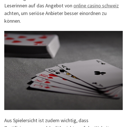
Leserinnen auf das Angebot von
online casino schweiz
achten, um seriöse Anbieter besser einordnen zu
können.
Aus Spielersicht ist zudem wichtig, dass