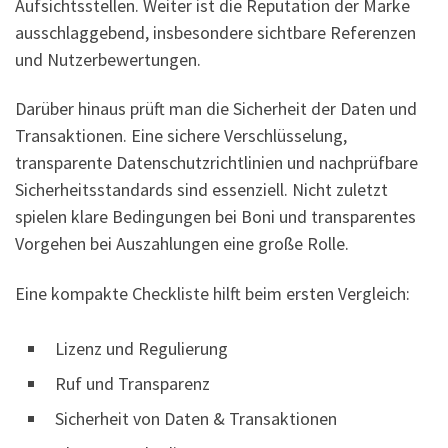
Aufsichtsstellen. Weiter ist die Reputation der Marke
ausschlaggebend, insbesondere sichtbare Referenzen
und Nutzerbewertungen.
Darüber hinaus prüft man die Sicherheit der Daten und
Transaktionen. Eine sichere Verschlüsselung,
transparente Datenschutzrichtlinien und nachprüfbare
Sicherheitsstandards sind essenziell. Nicht zuletzt
spielen klare Bedingungen bei Boni und transparentes
Vorgehen bei Auszahlungen eine große Rolle.
Eine kompakte Checkliste hilft beim ersten Vergleich:
Lizenz und Regulierung
Ruf und Transparenz
Sicherheit von Daten & Transaktionen