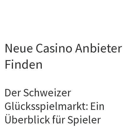
Neue Casino Anbieter
Finden
Der Schweizer
Glücksspielmarkt: Ein
Überblick für Spieler