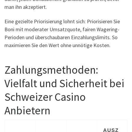
man ihn akzeptiert.
Eine gezielte Priorisierung lohnt sich: Priorisieren Sie
Boni mit moderater Umsatzquote, fairen Wagering-
Perioden und überschaubaren Einzahlungslimits. So
maximieren Sie den Wert ohne unnötige Kosten.
Zahlungsmethoden:
Vielfalt und Sicherheit bei
Schweizer Casino
Anbietern
AUSZ