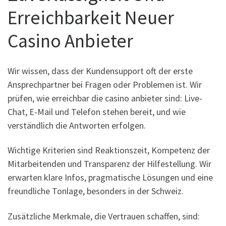
Erreichbarkeit Neuer
Casino Anbieter
Wir wissen, dass der Kundensupport oft der erste
Ansprechpartner bei Fragen oder Problemen ist. Wir
prüfen, wie erreichbar die casino anbieter sind: Live-
Chat, E-Mail und Telefon stehen bereit, und wie
verständlich die Antworten erfolgen.
Wichtige Kriterien sind Reaktionszeit, Kompetenz der
Mitarbeitenden und Transparenz der Hilfestellung. Wir
erwarten klare Infos, pragmatische Lösungen und eine
freundliche Tonlage, besonders in der Schweiz.
Zusätzliche Merkmale, die Vertrauen schaffen, sind: