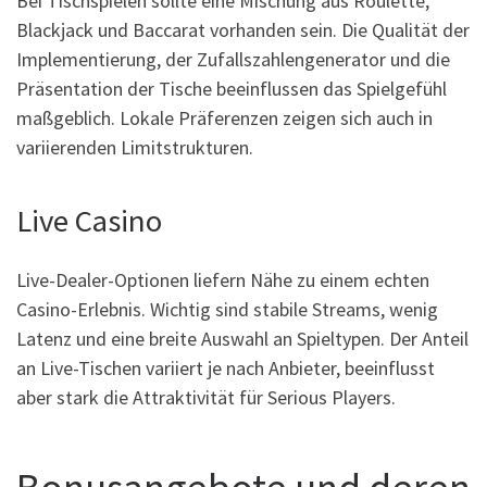
Bei Tischspielen sollte eine Mischung aus Roulette,
Blackjack und Baccarat vorhanden sein. Die Qualität der
Implementierung, der Zufallszahlengenerator und die
Präsentation der Tische beeinflussen das Spielgefühl
maßgeblich. Lokale Präferenzen zeigen sich auch in
variierenden Limitstrukturen.
Live Casino
Live-Dealer-Optionen liefern Nähe zu einem echten
Casino-Erlebnis. Wichtig sind stabile Streams, wenig
Latenz und eine breite Auswahl an Spieltypen. Der Anteil
an Live-Tischen variiert je nach Anbieter, beeinflusst
aber stark die Attraktivität für Serious Players.