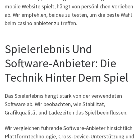
mobile Website spielt, hängt von persönlichen Vorlieben
ab. Wir empfehlen, beides zu testen, um die beste Wahl
beim casino anbieter zu treffen.
Spielerlebnis Und
Software-Anbieter: Die
Technik Hinter Dem Spiel
Das Spielerlebnis hängt stark von der verwendeten
Software ab. Wir beobachten, wie Stabilität,
Grafikqualität und Ladezeiten das Spiel beeinflussen.
Wir vergleichen führende Software-Anbieter hinsichtlich
Plattformtechnologie, Cross-Device-Unterstützung und