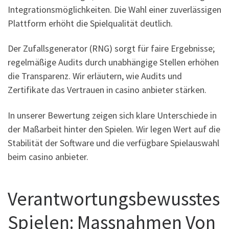
Integrationsmöglichkeiten. Die Wahl einer zuverlässigen
Plattform erhöht die Spielqualität deutlich.
Der Zufallsgenerator (RNG) sorgt für faire Ergebnisse;
regelmäßige Audits durch unabhängige Stellen erhöhen
die Transparenz. Wir erläutern, wie Audits und
Zertifikate das Vertrauen in casino anbieter stärken.
In unserer Bewertung zeigen sich klare Unterschiede in
der Maßarbeit hinter den Spielen. Wir legen Wert auf die
Stabilität der Software und die verfügbare Spielauswahl
beim casino anbieter.
Verantwortungsbewusstes
Spielen: Massnahmen Von