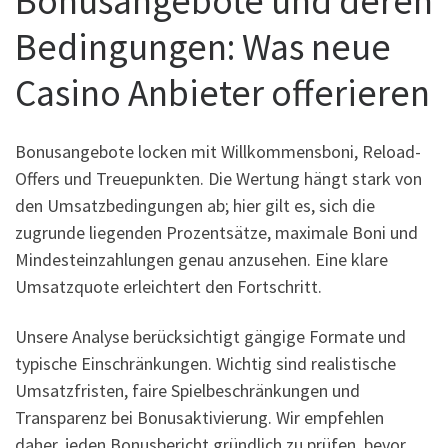
Bonusangebote und deren
Bedingungen: Was neue
Casino Anbieter offerieren
Bonusangebote locken mit Willkommensboni, Reload-
Offers und Treuepunkten. Die Wertung hängt stark von
den Umsatzbedingungen ab; hier gilt es, sich die
zugrunde liegenden Prozentsätze, maximale Boni und
Mindesteinzahlungen genau anzusehen. Eine klare
Umsatzquote erleichtert den Fortschritt.
Unsere Analyse berücksichtigt gängige Formate und
typische Einschränkungen. Wichtig sind realistische
Umsatzfristen, faire Spielbeschränkungen und
Transparenz bei Bonusaktivierung. Wir empfehlen
daher, jeden Bonusbericht gründlich zu prüfen, bevor