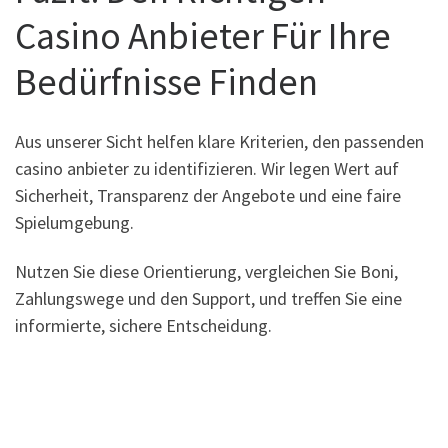
Casino Anbieter Für Ihre
Bedürfnisse Finden
Aus unserer Sicht helfen klare Kriterien, den passenden
casino anbieter zu identifizieren. Wir legen Wert auf
Sicherheit, Transparenz der Angebote und eine faire
Spielumgebung.
Nutzen Sie diese Orientierung, vergleichen Sie Boni,
Zahlungswege und den Support, und treffen Sie eine
informierte, sichere Entscheidung.