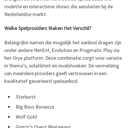
roulette en interactieve shows die aansluiten bij de
Nederlandse markt.
Welke Spelproviders Maken Het Verschil?
Belangrijke namen die mogelijk het aanbod dragen zijn
onder andere NetEnt, Evolution en Pragmatic Play via
het Oryx-platform. Deze combinatie zorgt voor variatie
in thema’s, volatiliteit en invalshoeken. De vermelding
van meerdere providers geeft vertrouwen in een
kwalitatief gevarieerd spelaanbod.
Starburst
Big Bass Bonanza
Wolf Gold
Gonzo’s Quest Megaways