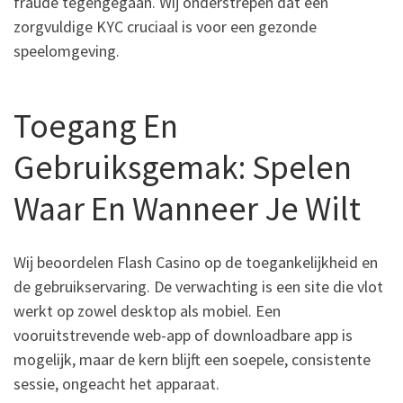
fraude tegengegaan. Wij onderstrepen dat een
zorgvuldige KYC cruciaal is voor een gezonde
speelomgeving.
Toegang En
Gebruiksgemak: Spelen
Waar En Wanneer Je Wilt
Wij beoordelen Flash Casino op de toegankelijkheid en
de gebruikservaring. De verwachting is een site die vlot
werkt op zowel desktop als mobiel. Een
vooruitstrevende web-app of downloadbare app is
mogelijk, maar de kern blijft een soepele, consistente
sessie, ongeacht het apparaat.