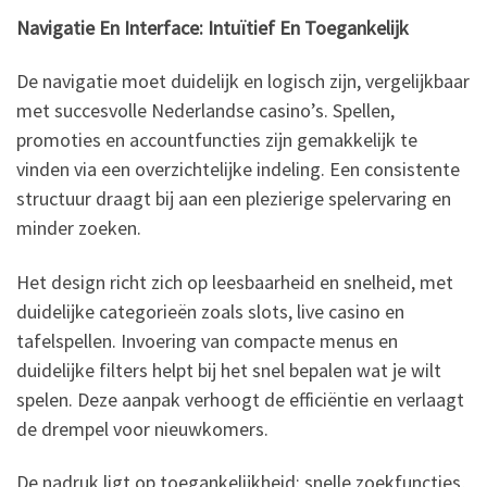
Navigatie En Interface: Intuïtief En Toegankelijk
De navigatie moet duidelijk en logisch zijn, vergelijkbaar
met succesvolle Nederlandse casino’s. Spellen,
promoties en accountfuncties zijn gemakkelijk te
vinden via een overzichtelijke indeling. Een consistente
structuur draagt bij aan een plezierige spelervaring en
minder zoeken.
Het design richt zich op leesbaarheid en snelheid, met
duidelijke categorieën zoals slots, live casino en
tafelspellen. Invoering van compacte menus en
duidelijke filters helpt bij het snel bepalen wat je wilt
spelen. Deze aanpak verhoogt de efficiëntie en verlaagt
de drempel voor nieuwkomers.
De nadruk ligt op toegankelijkheid: snelle zoekfuncties,