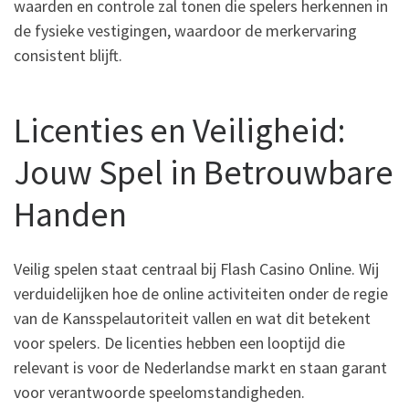
waarden en controle zal tonen die spelers herkennen in
de fysieke vestigingen, waardoor de merkervaring
consistent blijft.
Licenties en Veiligheid:
Jouw Spel in Betrouwbare
Handen
Veilig spelen staat centraal bij Flash Casino Online. Wij
verduidelijken hoe de online activiteiten onder de regie
van de Kansspelautoriteit vallen en wat dit betekent
voor spelers. De licenties hebben een looptijd die
relevant is voor de Nederlandse markt en staan garant
voor verantwoorde speelomstandigheden.