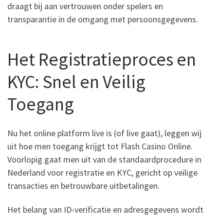
draagt bij aan vertrouwen onder spelers en
transparantie in de omgang met persoonsgegevens.
Het Registratieproces en
KYC: Snel en Veilig
Toegang
Nu het online platform live is (of live gaat), leggen wij
uit hoe men toegang krijgt tot Flash Casino Online.
Voorlopig gaat men uit van de standaardprocedure in
Nederland voor registratie en KYC, gericht op veilige
transacties en betrouwbare uitbetalingen.
Het belang van ID-verificatie en adresgegevens wordt