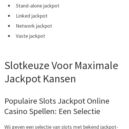
Stand-alone jackpot
Linked jackpot
Network jackpot
Vaste jackpot
Slotkeuze Voor Maximale
Jackpot Kansen
Populaire Slots Jackpot Online
Casino Spellen: Een Selectie
Wij geven een selectie van slots met bekend jackpot-