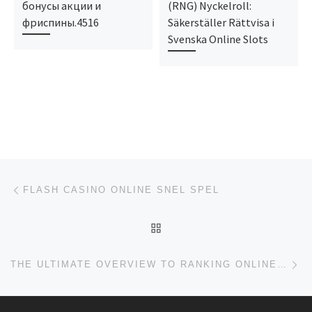
бонусы акции и
(RNG) Nyckelroll:
фриспины.4516
Säkerställer Rättvisa i
Svenska Online Slots
Navegación de entradas
Entrada anterior
FLASH CASINO ONLINE SNEL SPEL
VOLVER A LA LISTA DE 
En
THE ULTIMATE OVERVIEW TO RANKING ONLINE GAMBLING ENTERPRISES