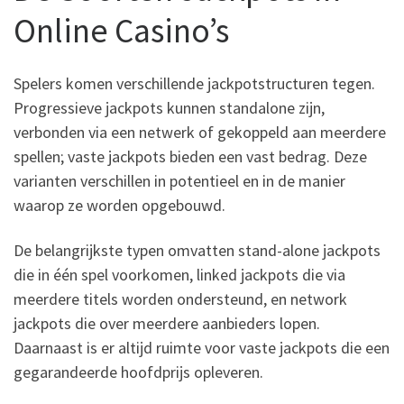
Online Casino’s
Spelers komen verschillende jackpotstructuren tegen.
Progressieve jackpots kunnen standalone zijn,
verbonden via een netwerk of gekoppeld aan meerdere
spellen; vaste jackpots bieden een vast bedrag. Deze
varianten verschillen in potentieel en in de manier
waarop ze worden opgebouwd.
De belangrijkste typen omvatten stand-alone jackpots
die in één spel voorkomen, linked jackpots die via
meerdere titels worden ondersteund, en network
jackpots die over meerdere aanbieders lopen.
Daarnaast is er altijd ruimte voor vaste jackpots die een
gegarandeerde hoofdprijs opleveren.