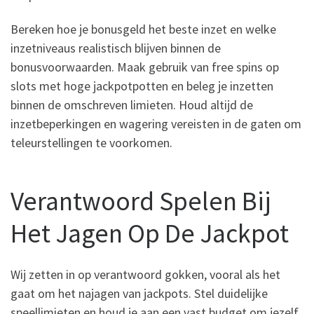
Bereken hoe je bonusgeld het beste inzet en welke
inzetniveaus realistisch blijven binnen de
bonusvoorwaarden. Maak gebruik van free spins op
slots met hoge jackpotpotten en beleg je inzetten
binnen de omschreven limieten. Houd altijd de
inzetbeperkingen en wagering vereisten in de gaten om
teleurstellingen te voorkomen.
Verantwoord Spelen Bij
Het Jagen Op De Jackpot
Wij zetten in op verantwoord gokken, vooral als het
gaat om het najagen van jackpots. Stel duidelijke
speellimieten en houd je aan een vast budget om jezelf