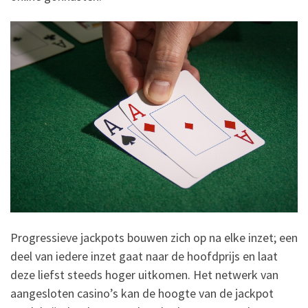
Progressieve jackpots bouwen zich op na elke inzet; een
deel van iedere inzet gaat naar de hoofdprijs en laat
deze liefst steeds hoger uitkomen. Het netwerk van
aangesloten casino’s kan de hoogte van de jackpot