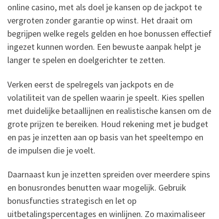
online casino, met als doel je kansen op de jackpot te
vergroten zonder garantie op winst. Het draait om
begrijpen welke regels gelden en hoe bonussen effectief
ingezet kunnen worden. Een bewuste aanpak helpt je
langer te spelen en doelgerichter te zetten.
Verken eerst de spelregels van jackpots en de
volatiliteit van de spellen waarin je speelt. Kies spellen
met duidelijke betaallijnen en realistische kansen om de
grote prijzen te bereiken. Houd rekening met je budget
en pas je inzetten aan op basis van het speeltempo en
de impulsen die je voelt.
Daarnaast kun je inzetten spreiden over meerdere spins
en bonusrondes benutten waar mogelijk. Gebruik
bonusfuncties strategisch en let op
uitbetalingspercentages en winlijnen. Zo maximaliseer