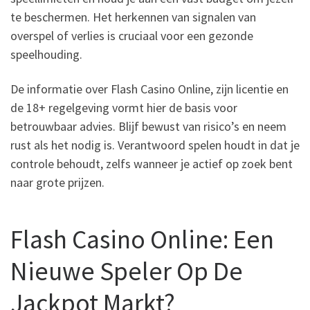
te beschermen. Het herkennen van signalen van
overspel of verlies is cruciaal voor een gezonde
speelhouding.
De informatie over Flash Casino Online, zijn licentie en
de 18+ regelgeving vormt hier de basis voor
betrouwbaar advies. Blijf bewust van risico’s en neem
rust als het nodig is. Verantwoord spelen houdt in dat je
controle behoudt, zelfs wanneer je actief op zoek bent
naar grote prijzen.
Flash Casino Online: Een
Nieuwe Speler Op De
Jackpot Markt?