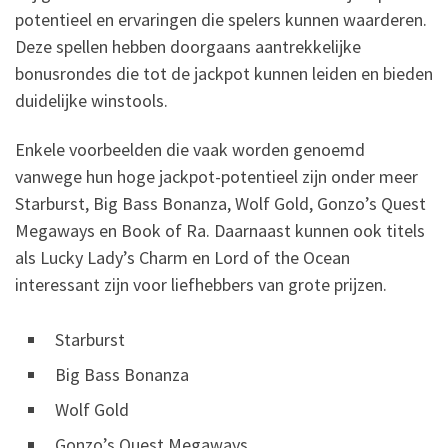
potentieel en ervaringen die spelers kunnen waarderen.
Deze spellen hebben doorgaans aantrekkelijke
bonusrondes die tot de jackpot kunnen leiden en bieden
duidelijke winstools.
Enkele voorbeelden die vaak worden genoemd
vanwege hun hoge jackpot-potentieel zijn onder meer
Starburst, Big Bass Bonanza, Wolf Gold, Gonzo’s Quest
Megaways en Book of Ra. Daarnaast kunnen ook titels
als Lucky Lady’s Charm en Lord of the Ocean
interessant zijn voor liefhebbers van grote prijzen.
Starburst
Big Bass Bonanza
Wolf Gold
Gonzo’s Quest Megaways