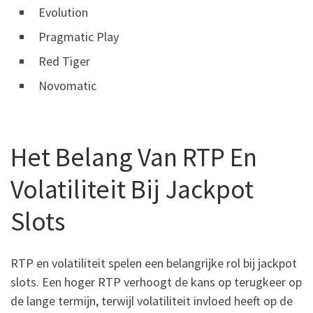
Evolution
Pragmatic Play
Red Tiger
Novomatic
Het Belang Van RTP En
Volatiliteit Bij Jackpot
Slots
RTP en volatiliteit spelen een belangrijke rol bij jackpot
slots. Een hoger RTP verhoogt de kans op terugkeer op
de lange termijn, terwijl volatiliteit invloed heeft op de