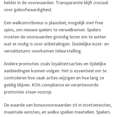
helder in de voorwaarden. Transparantie blijft cruciaal
voor geloofwaardigheid.
Een welkomstbonus is plausibel, mogelijk met free
spins, om nieuwe spelers te verwelkomen. Spelers
moeten de voorwaarden grondig lezen om te weten
wat er nodig is voor uitbetalingen. Duidelijke inzet- en
vervaldatums voorkomen teleurstelling.
Andere promoties zoals loyaliteitsacties en tijdelijke
aanbiedingen kunnen volgen. Het is essentieel om te
controleren hoe vaak acties wijzigen en hoe lang ze
geldig blijven. KOA-compliance en verantwoorde
promoties staan voorop.
De waarde van bonusvoorwaarden zit in inzetvereisten,
maximale winsten, en welke spellen meetellen. Spelers