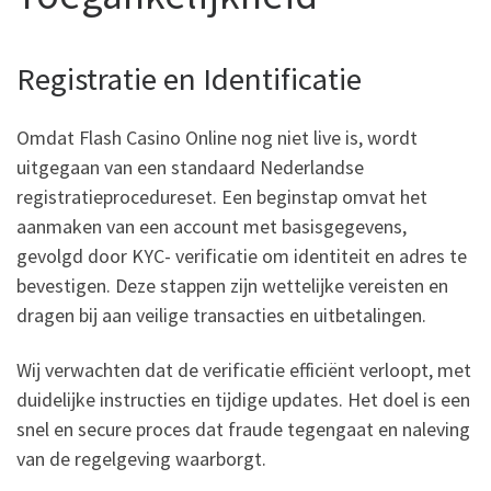
Registratie en Identificatie
Omdat Flash Casino Online nog niet live is, wordt
uitgegaan van een standaard Nederlandse
registratieprocedureset. Een beginstap omvat het
aanmaken van een account met basisgegevens,
gevolgd door KYC- verificatie om identiteit en adres te
bevestigen. Deze stappen zijn wettelijke vereisten en
dragen bij aan veilige transacties en uitbetalingen.
Wij verwachten dat de verificatie efficiënt verloopt, met
duidelijke instructies en tijdige updates. Het doel is een
snel en secure proces dat fraude tegengaat en naleving
van de regelgeving waarborgt.