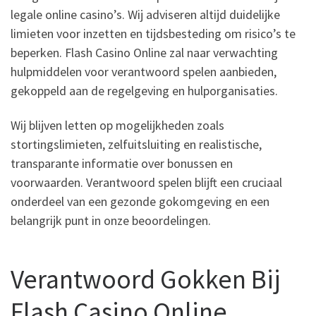
legale online casino’s. Wij adviseren altijd duidelijke
limieten voor inzetten en tijdsbesteding om risico’s te
beperken. Flash Casino Online zal naar verwachting
hulpmiddelen voor verantwoord spelen aanbieden,
gekoppeld aan de regelgeving en hulporganisaties.
Wij blijven letten op mogelijkheden zoals
stortingslimieten, zelfuitsluiting en realistische,
transparante informatie over bonussen en
voorwaarden. Verantwoord spelen blijft een cruciaal
onderdeel van een gezonde gokomgeving en een
belangrijk punt in onze beoordelingen.
Verantwoord Gokken Bij
Flash Casino Online