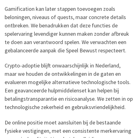
Gamification kan later stappen toevoegen zoals
beloningen, niveaus of quests, maar concrete details
ontbreken. We benadrukken dat deze functies de
spelervaring levendiger kunnen maken zonder afbreuk
te doen aan verantwoord spelen. We verwachten een
gebalanceerde aanpak die Speel Bewust respecteert.
Crypto-adoptie blijft onwaarschijnlijk in Nederland,
maar we houden de ontwikkelingen in de gaten en
evalueren mogelijke alternatieve technologische tools.
Een geavanceerde hulpmiddelenset kan helpen bij
betalingstransparantie en risicoanalyse. We zetten in op
technologische zekerheid en gebruiksvriendelijkheid.
De online positie moet aansluiten bij de bestaande
fysieke vestigingen, met een consistente merkervaring