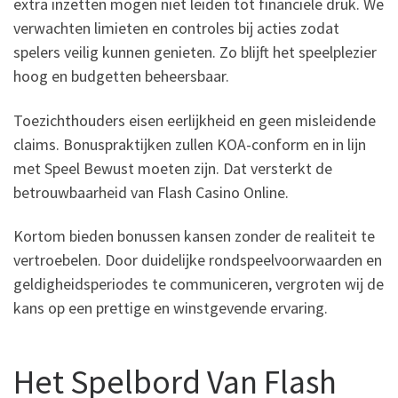
extra inzetten mogen niet leiden tot financiële druk. We
verwachten limieten en controles bij acties zodat
spelers veilig kunnen genieten. Zo blijft het speelplezier
hoog en budgetten beheersbaar.
Toezichthouders eisen eerlijkheid en geen misleidende
claims. Bonuspraktijken zullen KOA-conform en in lijn
met Speel Bewust moeten zijn. Dat versterkt de
betrouwbaarheid van Flash Casino Online.
Kortom bieden bonussen kansen zonder de realiteit te
vertroebelen. Door duidelijke rondspeelvoorwaarden en
geldigheidsperiodes te communiceren, vergroten wij de
kans op een prettige en winstgevende ervaring.
Het Spelbord Van Flash