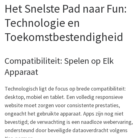
Het Snelste Pad naar Fun:
Technologie en
Toekomstbestendigheid
Compatibiliteit: Spelen op Elk
Apparaat
Technologisch ligt de focus op brede compatibiliteit:
desktop, mobiel en tablet. Een volledig responsieve
website moet zorgen voor consistente prestaties,
ongeacht het gebruikte apparaat. Apps zijn nog niet
bevestigd; de verwachting is een naadloze webervaring,
ondersteund door beveiligde dataoverdracht volgens