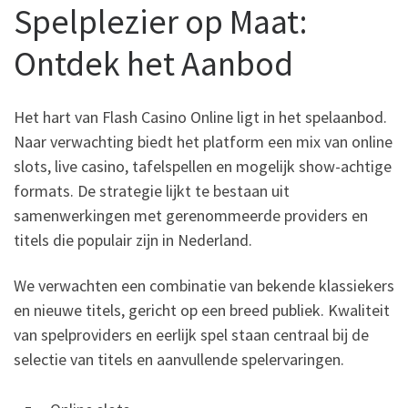
Spelplezier op Maat:
Ontdek het Aanbod
Het hart van Flash Casino Online ligt in het spelaanbod.
Naar verwachting biedt het platform een mix van online
slots, live casino, tafelspellen en mogelijk show-achtige
formats. De strategie lijkt te bestaan uit
samenwerkingen met gerenommeerde providers en
titels die populair zijn in Nederland.
We verwachten een combinatie van bekende klassiekers
en nieuwe titels, gericht op een breed publiek. Kwaliteit
van spelproviders en eerlijk spel staan centraal bij de
selectie van titels en aanvullende spelervaringen.