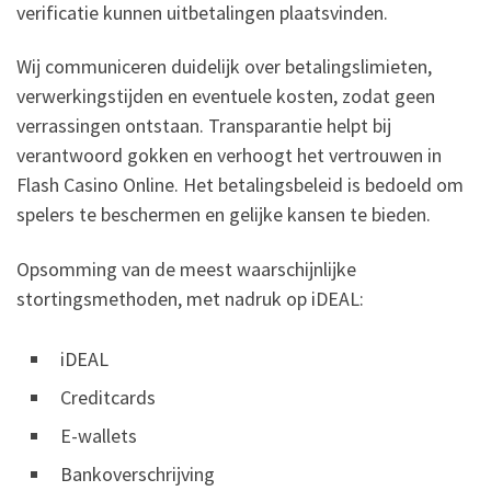
verificatie kunnen uitbetalingen plaatsvinden.
Wij communiceren duidelijk over betalingslimieten,
verwerkingstijden en eventuele kosten, zodat geen
verrassingen ontstaan. Transparantie helpt bij
verantwoord gokken en verhoogt het vertrouwen in
Flash Casino Online. Het betalingsbeleid is bedoeld om
spelers te beschermen en gelijke kansen te bieden.
Opsomming van de meest waarschijnlijke
stortingsmethoden, met nadruk op iDEAL:
iDEAL
Creditcards
E-wallets
Bankoverschrijving