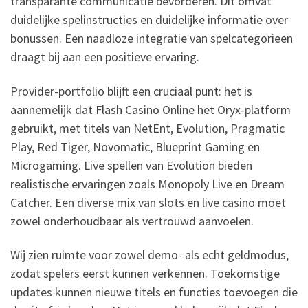
transparante communicatie bevorderen. Dit omvat
duidelijke spelinstructies en duidelijke informatie over
bonussen. Een naadloze integratie van spelcategorieën
draagt bij aan een positieve ervaring.
Provider-portfolio blijft een cruciaal punt: het is
aannemelijk dat Flash Casino Online het Oryx-platform
gebruikt, met titels van NetEnt, Evolution, Pragmatic
Play, Red Tiger, Novomatic, Blueprint Gaming en
Microgaming. Live spellen van Evolution bieden
realistische ervaringen zoals Monopoly Live en Dream
Catcher. Een diverse mix van slots en live casino moet
zowel onderhoudbaar als vertrouwd aanvoelen.
Wij zien ruimte voor zowel demo- als echt geldmodus,
zodat spelers eerst kunnen verkennen. Toekomstige
updates kunnen nieuwe titels en functies toevoegen die