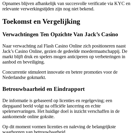
Opnames blijven afhankelijk van succesvolle verificatie via KYC en
relevante verwerkingstijden zijn nog niet bekend.
Toekomst en Vergelijking
Verwachtingen Ten Opzichte Van Jack’s Casino
Naar verwachting zal Flash Casino Online zich positioneren naast
Jack’s Casino Online, gezien de gedeelde moedermaatschappij. De
markt blijft druk en spelers mogen anticiperen op verbeteringen in
aanbod en beveiliging.
Concurrentie stimuleert innovatie en betere promoties voor de
Nederlandse gokmarkt.
Betrouwbaarheid en Eindrapport
De informatie is gebaseerd op licenties en regelgeving; een
diepgaand beeld volgt na officiële lancering en echte
spelerservaringen. Het huidige doel is inzicht verschaffen in de
aankomende online goksite.
Op dit moment vormen licenties en naleving de belangrijkste
waarborgen van betrouwbaarheid.