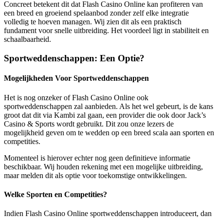
Concreet betekent dit dat Flash Casino Online kan profiteren van
een breed en groeiend spelaanbod zonder zelf elke integratie
volledig te hoeven managen. Wij zien dit als een praktisch
fundament voor snelle uitbreiding. Het voordeel ligt in stabiliteit en
schaalbaarheid.
Sportweddenschappen: Een Optie?
Mogelijkheden Voor Sportweddenschappen
Het is nog onzeker of Flash Casino Online ook
sportweddenschappen zal aanbieden. Als het wel gebeurt, is de kans
groot dat dit via Kambi zal gaan, een provider die ook door Jack’s
Casino & Sports wordt gebruikt. Dit zou onze lezers de
mogelijkheid geven om te wedden op een breed scala aan sporten en
competities.
Momenteel is hierover echter nog geen definitieve informatie
beschikbaar. Wij houden rekening met een mogelijke uitbreiding,
maar melden dit als optie voor toekomstige ontwikkelingen.
Welke Sporten en Competities?
Indien Flash Casino Online sportweddenschappen introduceert, dan