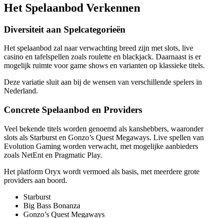
Het Spelaanbod Verkennen
Diversiteit aan Spelcategorieën
Het spelaanbod zal naar verwachting breed zijn met slots, live
casino en tafelspellen zoals roulette en blackjack. Daarnaast is er
mogelijk ruimte voor game shows en varianten op klassieke titels.
Deze variatie sluit aan bij de wensen van verschillende spelers in
Nederland.
Concrete Spelaanbod en Providers
Veel bekende titels worden genoemd als kanshebbers, waaronder
slots als Starburst en Gonzo’s Quest Megaways. Live spellen van
Evolution Gaming worden verwacht, met mogelijke aanbieders
zoals NetEnt en Pragmatic Play.
Het platform Oryx wordt vermoed als basis, met meerdere grote
providers aan boord.
Starburst
Big Bass Bonanza
Gonzo’s Quest Megaways