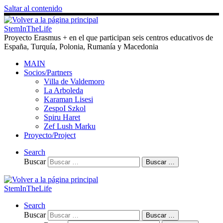
Saltar al contenido
StemInTheLife
Proyecto Erasmus + en el que participan seis centros educativos de
España, Turquía, Polonia, Rumanía y Macedonia
MAIN
Socios/Partners
Villa de Valdemoro
La Arboleda
Karaman Lisesi
ZespoI Szkol
Spiru Haret
Zef Lush Marku
Proyecto/Project
Search
Buscar
Buscar …
StemInTheLife
Search
Buscar
Buscar …