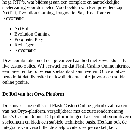
hoge RTP’s, wat bijdraagt aan een complete en aantrekkelijke
spelervaring voor de speler. Voorbeelden van kernproviders zijn
NetEnt, Evolution Gaming, Pragmatic Play, Red Tiger en
Novomatic.
NetEnt
Evolution Gaming
Pragmatic Play
Red Tiger
Novomatic
Deze combinatie biedt een gevarieerd aanbod met zowel slots als
live casino opties. Wij verwachten dat Flash Casino Online hiermee
een breed en betrouwbaar spelaanbod kan leveren. Onze analyse
benadrukt dat diversiteit en kwaliteit cruciaal zijn voor een solide
online positie.
De Rol van het Oryx Platform
De kans is aanzienlijk dat Flash Casino Online gebruik zal maken
van het Oryx-platform, vergelijkbaar met de zusteronderneming
Jack’s Casino Online. Dit platform fungeert als een hub voor diverse
spelcontent en biedt een stabiele technische basis. Het kan ook de
integratie van verschillende spelproviders vergemakkelijken.