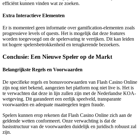
efficiënt kunnen vinden wat ze zoeken.
Extra Interactieve Elementen
Er is momenteel geen informatie over gamification-elementen zoals
progressieve levels of quests. Het is mogelijk dat deze features
worden toegevoegd om de spelervaring te verrijken. Dit kan leiden
tot hogere spelersbetrokkenheid en terugkerende bezoekers.
Conclusie: Een Nieuwe Speler op de Markt
Belangrijkste Regels en Voorwaarden
De specifieke regels en bonusvoorwaarden van Flash Casino Online
zijn nog niet bekend, aangezien het platform nog niet live is. Het is
te verwachten dat deze in lijn zullen zijn met de Nederlandse KOA-
wetgeving. Dit garandeert een eerlijk speelveld, transparante
voorwaarden en adequate maatregelen tegen fraude.
Spelers kunnen erop rekenen dat Flash Casino Online zich aan de
geldende wetten conformeert. Onze verwachting is dat de
basisstructuur van de voorwaarden duidelijk en juridisch robuust zal
zijn.