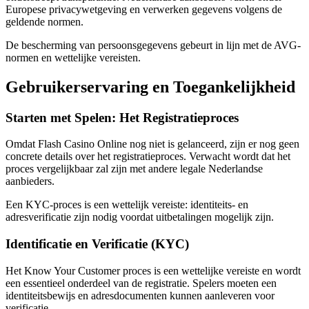
Europese privacywetgeving en verwerken gegevens volgens de
geldende normen.
De bescherming van persoonsgegevens gebeurt in lijn met de AVG-
normen en wettelijke vereisten.
Gebruikerservaring en Toegankelijkheid
Starten met Spelen: Het Registratieproces
Omdat Flash Casino Online nog niet is gelanceerd, zijn er nog geen
concrete details over het registratieproces. Verwacht wordt dat het
proces vergelijkbaar zal zijn met andere legale Nederlandse
aanbieders.
Een KYC-proces is een wettelijk vereiste: identiteits- en
adresverificatie zijn nodig voordat uitbetalingen mogelijk zijn.
Identificatie en Verificatie (KYC)
Het Know Your Customer proces is een wettelijke vereiste en wordt
een essentieel onderdeel van de registratie. Spelers moeten een
identiteitsbewijs en adresdocumenten kunnen aanleveren voor
verificatie.