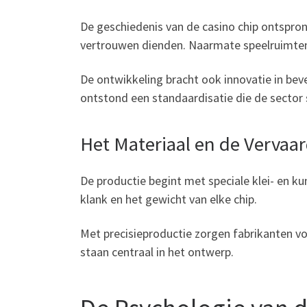
De geschiedenis van de casino chip ontspron
vertrouwen dienden. Naarmate speelruimten 
De ontwikkeling bracht ook innovatie in bev
ontstond een standaardisatie die de sector s
Het Materiaal en de Vervaa
De productie begint met speciale klei- en k
klank en het gewicht van elke chip.
Met precisieproductie zorgen fabrikanten vo
staan centraal in het ontwerp.