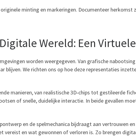
er originele minting en markeringen. Documenteer herkomst zo
 Digitale Wereld: Een Virtuel
 omgevingen worden weergegeven. Van grafische nabootsing v
ar blijven. We richten ons op hoe deze representaties inzett
lende manieren, van realistische 3D‑chips tot gestileerde fic
otsen of snelle, duidelijke interactie. In beide gevallen moet
ipontwerp en de spelmechanica bijdraagt aan vertrouwen en v
zet vereist en wat gewonnen of verloren is. Zo brengen digita