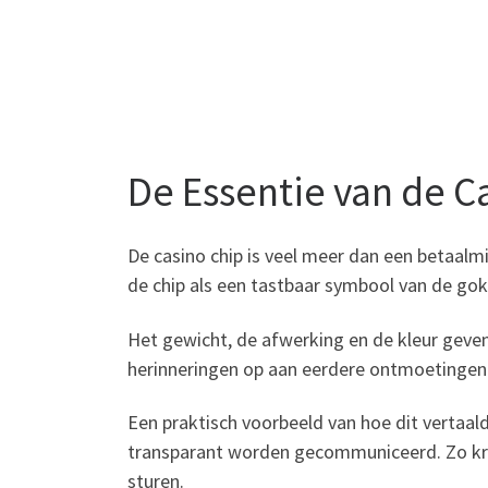
De Essentie van de C
De casino chip is veel meer dan een betaalmi
de chip als een tastbaar symbool van de goker
Het gewicht, de afwerking en de kleur geven 
herinneringen op aan eerdere ontmoetingen aa
Een praktisch voorbeeld van hoe dit vertaald
transparant worden gecommuniceerd. Zo krijgt
sturen.