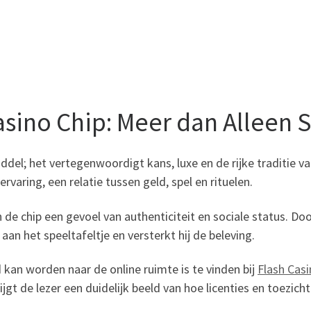
asino Chip: Meer dan Alleen 
ddel; het vertegenwoordigt kans, luxe en de rijke traditie va
varing, een relatie tussen geld, spel en rituelen.
de chip een gevoel van authenticiteit en sociale status. Doo
n het speeltafeltje en versterkt hij de beleving.
 kan worden naar de online ruimte is te vinden bij
Flash Casi
 de lezer een duidelijk beeld van hoe licenties en toezicht