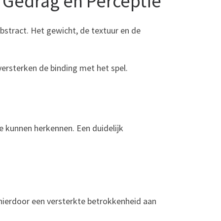
n Gedrag en Perceptie
stract. Het gewicht, de textuur en de
 versterken de binding met het spel.
e kunnen herkennen. Een duidelijk
 hierdoor een versterkte betrokkenheid aan