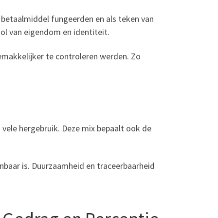
s betaalmiddel fungeerden en als teken van
l van eigendom en identiteit.
emakkelijker te controleren werden. Zo
n vele hergebruik. Deze mix bepaalt ook de
enbaar is. Duurzaamheid en traceerbaarheid