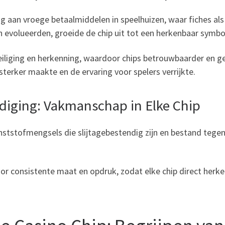
g aan vroege betaalmiddelen in speelhuizen, waar fiches al
evolueerden, groeide de chip uit tot een herkenbaar symboo
eiliging en herkenning, waardoor chips betrouwbaarder en g
terker maakte en de ervaring voor spelers verrijkte.
rdiging: Vakmanschap in Elke Chip
unststofmengsels die slijtagebestendig zijn en bestand tege
or consistente maat en opdruk, zodat elke chip direct herk