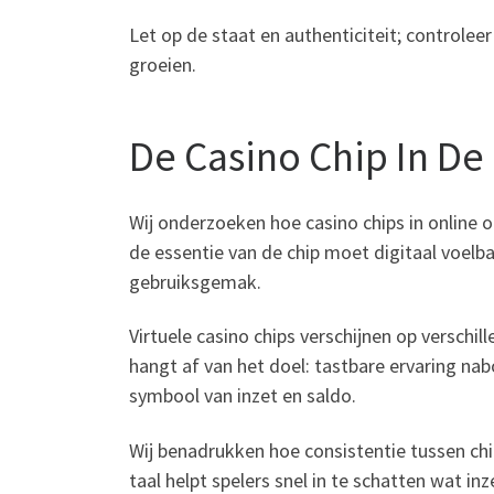
Let op de staat en authenticiteit; controle
groeien.
De Casino Chip In De
Wij onderzoeken hoe casino chips in online
de essentie van de chip moet digitaal voelba
gebruiksgemak.
Virtuele casino chips verschijnen op verschil
hangt af van het doel: tastbare ervaring nabo
symbool van inzet en saldo.
Wij benadrukken hoe consistentie tussen ch
taal helpt spelers snel in te schatten wat in