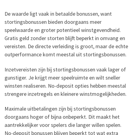
De waarde ligt vaak in betaalde bonussen, want
stortingsbonussen bieden doorgaans meer
speelwaarde en groter potentieel winstgevendheid.
Gratis geld zonder storten blijft beperkt in omvang en
vereisten. De directe verleiding is groot, maar de echte
outperformance komt meestal uit stortingsbonussen.
Inzetvereisten zijn bij stortingsbonussen vaak lager of
gunstiger. Je krijgt meer speelruimte en wilt sneller
winsten realiseren. No-deposit opties hebben meestal
strengere inzetregels en kleinere winstmogelijkheden.
Maximale uitbetalingen zijn bij stortingsbonussen
doorgaans hoger of bijna onbeperkt. Dit maakt het
aantrekkelijker voor spelers die langer willen spelen.
No-deposit bonussen blijven beperkt tot wat extra