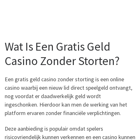
Wat Is Een Gratis Geld
Casino Zonder Storten?
Een gratis geld casino zonder storting is een online
casino waarbij een nieuw lid direct speelgeld ontvangt,
nog voordat er daadwerkelijk geld wordt
ingeschonken. Hierdoor kan men de werking van het
platform ervaren zonder financiële verplichtingen.
Deze aanbieding is populair omdat spelers
risicovriendelijk kunnen verkennen en een casino kunnen