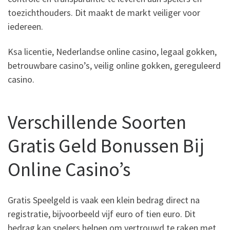
toezichthouders. Dit maakt de markt veiliger voor
iedereen.
Ksa licentie, Nederlandse online casino, legaal gokken,
betrouwbare casino’s, veilig online gokken, gereguleerd
casino.
Verschillende Soorten
Gratis Geld Bonussen Bij
Online Casino’s
Gratis Speelgeld is vaak een klein bedrag direct na
registratie, bijvoorbeeld vijf euro of tien euro. Dit
bedrag kan spelers helpen om vertrouwd te raken met