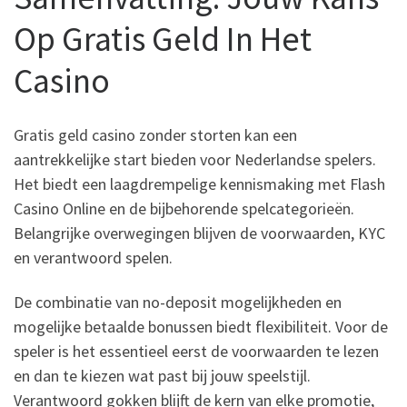
Op Gratis Geld In Het
Casino
Gratis geld casino zonder storten kan een
aantrekkelijke start bieden voor Nederlandse spelers.
Het biedt een laagdrempelige kennismaking met Flash
Casino Online en de bijbehorende spelcategorieën.
Belangrijke overwegingen blijven de voorwaarden, KYC
en verantwoord spelen.
De combinatie van no-deposit mogelijkheden en
mogelijke betaalde bonussen biedt flexibiliteit. Voor de
speler is het essentieel eerst de voorwaarden te lezen
en dan te kiezen wat past bij jouw speelstijl.
Verantwoord gokken blijft de kern van elke promotie,