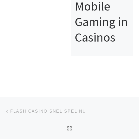
Mobile
Gaming in
Casinos
Navegación de entradas
Entrada anterior
FLASH CASINO SNEL SPEL NU
VOLVER A LA LISTA DE 