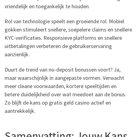
vriendelijk en toegankelijk te houden.
Rol van technologie speelt een groeiende rol. Mobiel
gokken stimuleert snellere, soepelere claims en snellere
KYC-verificaties. Responsieve platforms en snellere
uitbetalingen verbeteren de gebruikerservaring
aanzienlijk.
Duurt de trend van no-deposit bonussen voort? Ja,
maar waarschijnlijk in aangepaste vormen. Verwacht
meer cleane voorwaarden, kortere speeltijden en
betere duidelijkheid over wat meedoet aan de bonus.
Zo blijft de kans op gratis geld casino actief en
aantrekkelijk.
Samenvatting: Jouw Kans