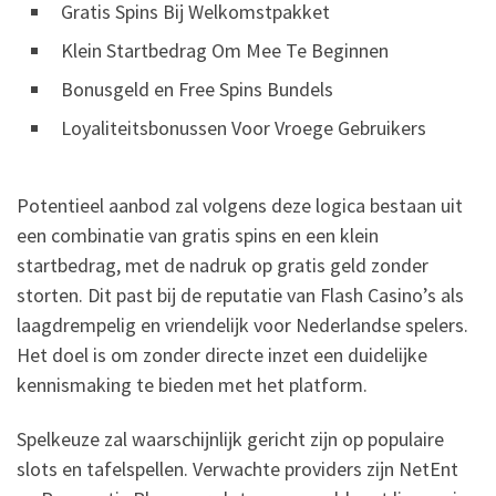
Gratis Spins Bij Welkomstpakket
Klein Startbedrag Om Mee Te Beginnen
Bonusgeld en Free Spins Bundels
Loyaliteitsbonussen Voor Vroege Gebruikers
Potentieel aanbod zal volgens deze logica bestaan uit
een combinatie van gratis spins en een klein
startbedrag, met de nadruk op gratis geld zonder
storten. Dit past bij de reputatie van Flash Casino’s als
laagdrempelig en vriendelijk voor Nederlandse spelers.
Het doel is om zonder directe inzet een duidelijke
kennismaking te bieden met het platform.
Spelkeuze zal waarschijnlijk gericht zijn op populaire
slots en tafelspellen. Verwachte providers zijn NetEnt