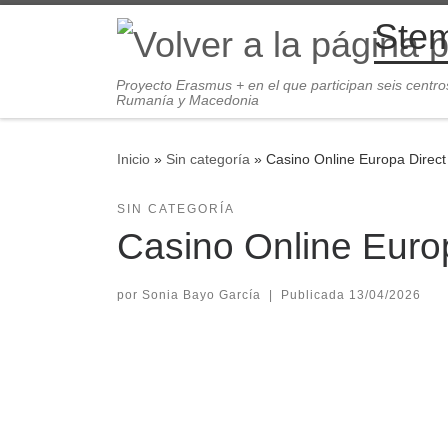
Stem
Saltar al contenido
Proyecto Erasmus + en el que participan seis centro
Rumanía y Macedonia
Inicio
»
Sin categoría
»
Casino Online Europa Direct
SIN CATEGORÍA
Casino Online Euro
por
Sonia Bayo García
|
Publicada
13/04/2026