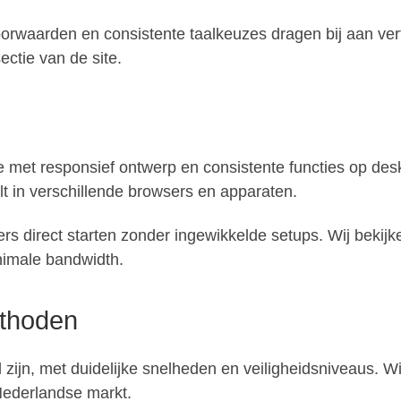
 voorwaarden en consistente taalkeuzes dragen bij aan ve
ctie van de site.
site met responsief ontwerp en consistente functies op des
t in verschillende browsers en apparaten.
rs direct starten zonder ingewikkelde setups. Wij bekijk
inimale bandwidth.
ethoden
 zijn, met duidelijke snelheden en veiligheidsniveaus.
Nederlandse markt.