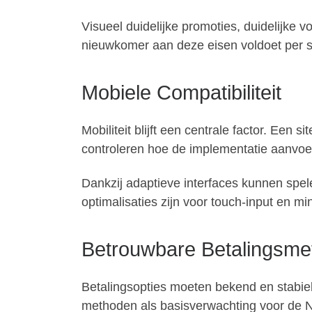
Visueel duidelijke promoties, duidelijke
nieuwkomer aan deze eisen voldoet per se
Mobiele Compatibiliteit
Mobiliteit blijft een centrale factor. Een 
controleren hoe de implementatie aanvoel
Dankzij adaptieve interfaces kunnen spele
optimalisaties zijn voor touch-input en m
Betrouwbare Betalingsm
Betalingsopties moeten bekend en stabiel
methoden als basisverwachting voor de 