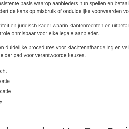
nsistente basis waarop aanbieders hun spellen en betaal
dert de kans op misbruik of onduidelijke voorwaarden vo
griteit en juridisch kader waarin klantenrechten en uitbe
ontrole onmisbaar voor elke legale aanbieder.
en duidelijke procedures voor klachtenafhandeling en veili
n helder pad voor verantwoorde keuzes.
cht
satie
catie
y