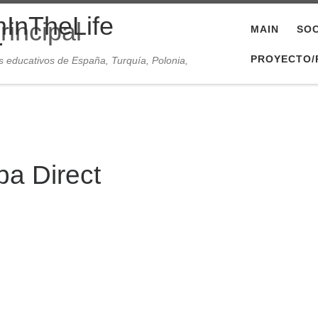
InTheLife
MAIN
SOC
PROYECTO/
s educativos de España, Turquía, Polonia,
pa Direct