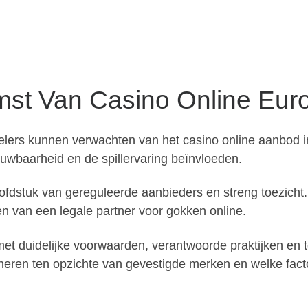
omst Van Casino Online Eur
pelers kunnen verwachten van het casino online aanbod i
rouwbaarheid en de spillervaring beïnvloeden.
dstuk van gereguleerde aanbieders en streng toezicht. 
zen van een legale partner voor gokken online.
 duidelijke voorwaarden, verantwoorde praktijken en t
oneren ten opzichte van gevestigde merken en welke fact