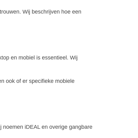
rtrouwen. Wij beschrijven hoe een
ktop en mobiel is essentieel. Wij
en ook of er specifieke mobiele
 Wij noemen iDEAL en overige gangbare