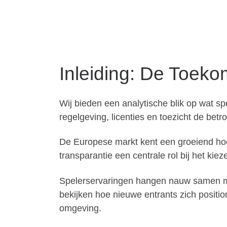
Inleiding: De Toek
Wij bieden een analytische blik op wat s
regelgeving, licenties en toezicht de bet
De Europese markt kent een groeiend hoof
transparantie een centrale rol bij het kie
Spelerservaringen hangen nauw samen met
bekijken hoe nieuwe entrants zich positi
omgeving.