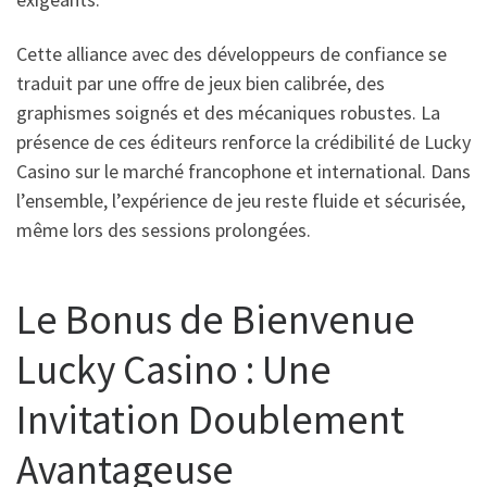
Cette alliance avec des développeurs de confiance se
traduit par une offre de jeux bien calibrée, des
graphismes soignés et des mécaniques robustes. La
présence de ces éditeurs renforce la crédibilité de Lucky
Casino sur le marché francophone et international. Dans
l’ensemble, l’expérience de jeu reste fluide et sécurisée,
même lors des sessions prolongées.
Le Bonus de Bienvenue
Lucky Casino : Une
Invitation Doublement
Avantageuse