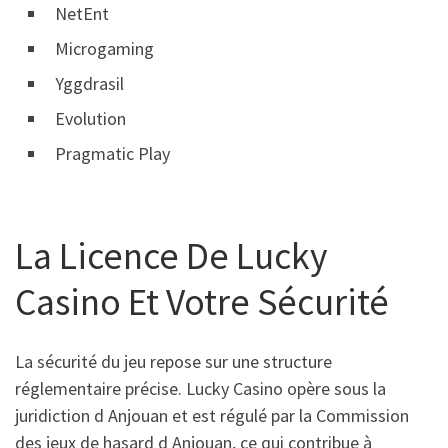
NetEnt
Microgaming
Yggdrasil
Evolution
Pragmatic Play
La Licence De Lucky
Casino Et Votre Sécurité
La sécurité du jeu repose sur une structure
réglementaire précise. Lucky Casino opère sous la
juridiction d Anjouan et est régulé par la Commission
des jeux de hasard d Anjouan, ce qui contribue à