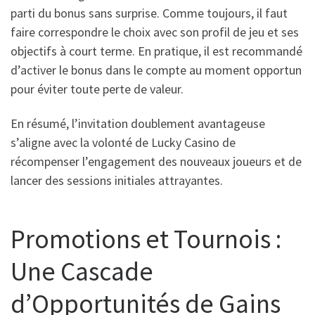
parti du bonus sans surprise. Comme toujours, il faut
faire correspondre le choix avec son profil de jeu et ses
objectifs à court terme. En pratique, il est recommandé
d’activer le bonus dans le compte au moment opportun
pour éviter toute perte de valeur.
En résumé, l’invitation doublement avantageuse
s’aligne avec la volonté de Lucky Casino de
récompenser l’engagement des nouveaux joueurs et de
lancer des sessions initiales attrayantes.
Promotions et Tournois :
Une Cascade
d’Opportunités de Gains