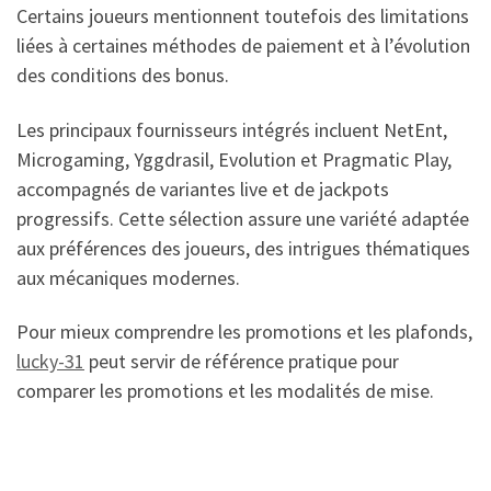
Certains joueurs mentionnent toutefois des limitations
liées à certaines méthodes de paiement et à l’évolution
des conditions des bonus.
Les principaux fournisseurs intégrés incluent NetEnt,
Microgaming, Yggdrasil, Evolution et Pragmatic Play,
accompagnés de variantes live et de jackpots
progressifs. Cette sélection assure une variété adaptée
aux préférences des joueurs, des intrigues thématiques
aux mécaniques modernes.
Pour mieux comprendre les promotions et les plafonds,
lucky-31
peut servir de référence pratique pour
comparer les promotions et les modalités de mise.