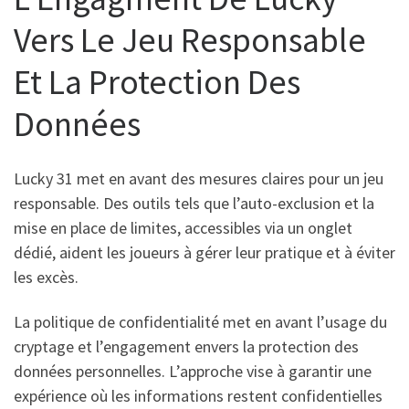
Vers Le Jeu Responsable
Et La Protection Des
Données
Lucky 31 met en avant des mesures claires pour un jeu
responsable. Des outils tels que l’auto-exclusion et la
mise en place de limites, accessibles via un onglet
dédié, aident les joueurs à gérer leur pratique et à éviter
les excès.
La politique de confidentialité met en avant l’usage du
cryptage et l’engagement envers la protection des
données personnelles. L’approche vise à garantir une
expérience où les informations restent confidentielles