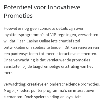
Potentieel voor Innovatieve
Promoties
Hoewel er nog geen concrete details zijn over
loyaliteitsprogramma’s of VIP-regelingen, verwachten
wij dat Flash Casino Online iets creatiefs zal
ontwikkelen om spelers te binden. Dit kan variëren van
een puntensysteem tot meer interactieve elementen.
Onze verwachting is dat vernieuwende promoties
aansluiten bij de laagdrempelige uitstraling van het
merk.
Verwachting: creatieve en onderscheidende promoties.
Mogelijkheden: puntenprogramma’s en interactieve
elementen. Doel: spelersbinding en loyaliteit.