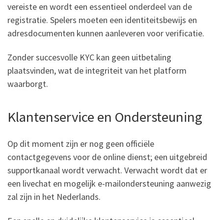
vereiste en wordt een essentieel onderdeel van de
registratie. Spelers moeten een identiteitsbewijs en
adresdocumenten kunnen aanleveren voor verificatie.
Zonder succesvolle KYC kan geen uitbetaling
plaatsvinden, wat de integriteit van het platform
waarborgt.
Klantenservice en Ondersteuning
Op dit moment zijn er nog geen officiële
contactgegevens voor de online dienst; een uitgebreid
supportkanaal wordt verwacht. Verwacht wordt dat er
een livechat en mogelijk e-mailondersteuning aanwezig
zal zijn in het Nederlands.