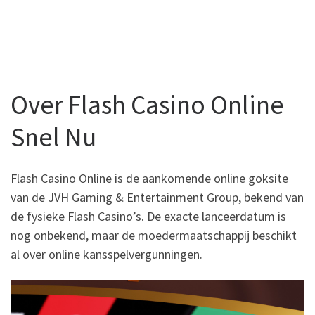
Over Flash Casino Online
Snel Nu
Flash Casino Online is de aankomende online goksite
van de JVH Gaming & Entertainment Group, bekend van
de fysieke Flash Casino’s. De exacte lanceerdatum is
nog onbekend, maar de moedermaatschappij beschikt
al over online kansspelvergunningen.