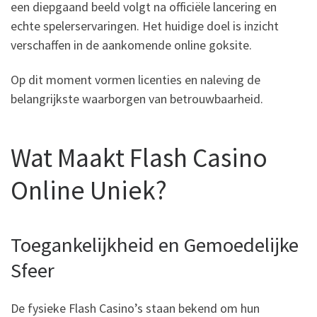
een diepgaand beeld volgt na officiële lancering en
echte spelerservaringen. Het huidige doel is inzicht
verschaffen in de aankomende online goksite.
Op dit moment vormen licenties en naleving de
belangrijkste waarborgen van betrouwbaarheid.
Wat Maakt Flash Casino
Online Uniek?
Toegankelijkheid en Gemoedelijke
Sfeer
De fysieke Flash Casino’s staan bekend om hun