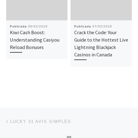
Publicada
09/02/2026
Publicada
07/02/2026
Kiwi Cash Boost:
Crack the Code: Your
Understanding Casiyou
Guide to the Hottest Live
Reload Bonuses
Lightning Blackjack
Casinos in Canada
Navegación de entradas
Entrada anterior
LUCKY 31 AVIS SIMPLES
VOLVER A LA LISTA DE 