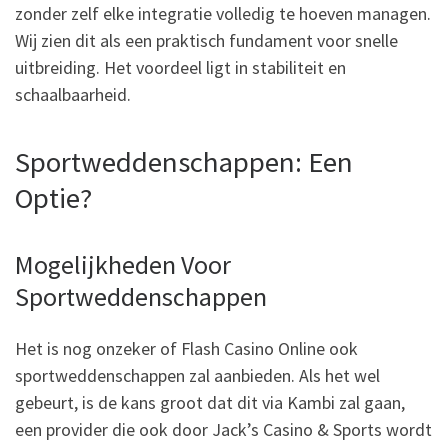
zonder zelf elke integratie volledig te hoeven managen.
Wij zien dit als een praktisch fundament voor snelle
uitbreiding. Het voordeel ligt in stabiliteit en
schaalbaarheid.
Sportweddenschappen: Een
Optie?
Mogelijkheden Voor
Sportweddenschappen
Het is nog onzeker of Flash Casino Online ook
sportweddenschappen zal aanbieden. Als het wel
gebeurt, is de kans groot dat dit via Kambi zal gaan,
een provider die ook door Jack’s Casino & Sports wordt