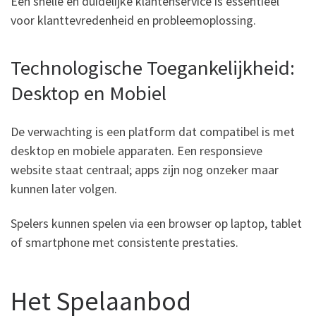
Een snelle en duidelijke klantenservice is essentieel
voor klanttevredenheid en probleemoplossing.
Technologische Toegankelijkheid:
Desktop en Mobiel
De verwachting is een platform dat compatibel is met
desktop en mobiele apparaten. Een responsieve
website staat centraal; apps zijn nog onzeker maar
kunnen later volgen.
Spelers kunnen spelen via een browser op laptop, tablet
of smartphone met consistente prestaties.
Het Spelaanbod