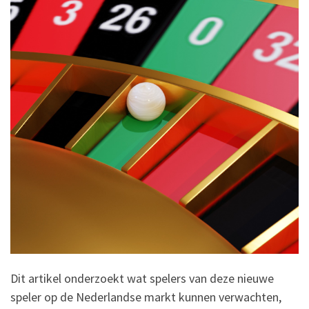
Dit artikel onderzoekt wat spelers van deze nieuwe
speler op de Nederlandse markt kunnen verwachten,