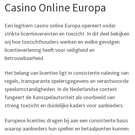
Casino Online Europa
Een legitiem casino online Europa opereert onder
strikte licentievereisten en toezicht. In dit deel bekijken
wij hoe toezichthouders werken en welke gevolgen
licentieverlening heeft voor veiligheid en
betrouwbaarheid.
Het belang van licenties ligt in consistente naleving van
regels, transparante spelersgegevens en verantwoorde
speelomstandigheden. In de Nederlandse context
fungeert de Kansspelautoriteit als voorbeeld van
streng toezicht en duidelijke kaders voor aanbieders.
Europese licenties dragen bij aan een consistente basis
waarop aanbieders hun spellen en betaalpunten kunnen