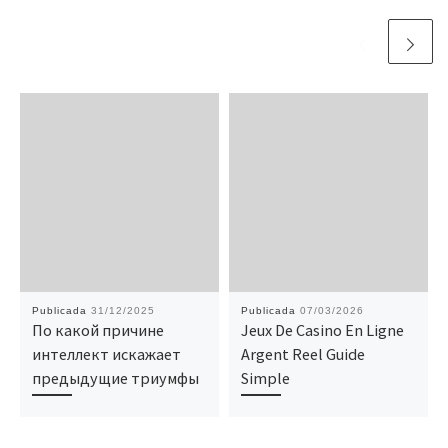
Publicada
31/12/2025
Publicada
07/03/2026
По какой причине
Jeux De Casino En Ligne
интеллект искажает
Argent Reel Guide
предыдущие триумфы
Simple