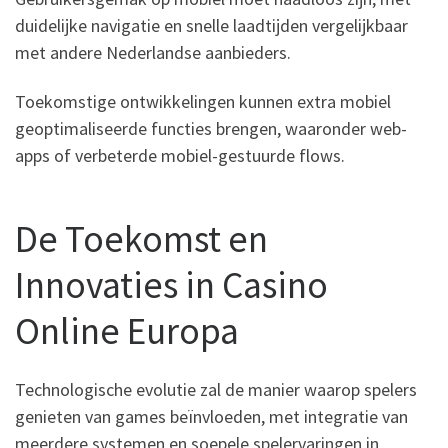
duidelijke navigatie en snelle laadtijden vergelijkbaar
met andere Nederlandse aanbieders.
Toekomstige ontwikkelingen kunnen extra mobiel
geoptimaliseerde functies brengen, waaronder web-
apps of verbeterde mobiel-gestuurde flows.
De Toekomst en
Innovaties in Casino
Online Europa
Technologische evolutie zal de manier waarop spelers
genieten van games beïnvloeden, met integratie van
meerdere systemen en soepele spelervaringen in