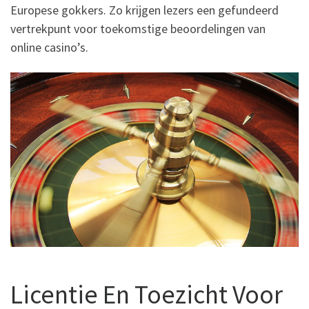
Europese gokkers. Zo krijgen lezers een gefundeerd
vertrekpunt voor toekomstige beoordelingen van
online casino’s.
Licentie En Toezicht Voor