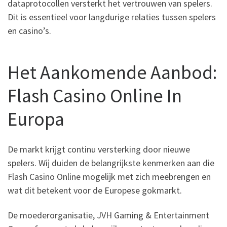
dataprotocollen versterkt het vertrouwen van spelers.
Dit is essentieel voor langdurige relaties tussen spelers
en casino’s.
Het Aankomende Aanbod:
Flash Casino Online In
Europa
De markt krijgt continu versterking door nieuwe
spelers. Wij duiden de belangrijkste kenmerken aan die
Flash Casino Online mogelijk met zich meebrengen en
wat dit betekent voor de Europese gokmarkt.
De moederorganisatie, JVH Gaming & Entertainment