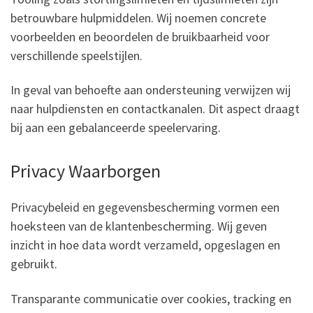
betrouwbare hulpmiddelen. Wij noemen concrete
voorbeelden en beoordelen de bruikbaarheid voor
verschillende speelstijlen.
In geval van behoefte aan ondersteuning verwijzen wij
naar hulpdiensten en contactkanalen. Dit aspect draagt
bij aan een gebalanceerde speelervaring.
Privacy Waarborgen
Privacybeleid en gegevensbescherming vormen een
hoeksteen van de klantenbescherming. Wij geven
inzicht in hoe data wordt verzameld, opgeslagen en
gebruikt.
Transparante communicatie over cookies, tracking en