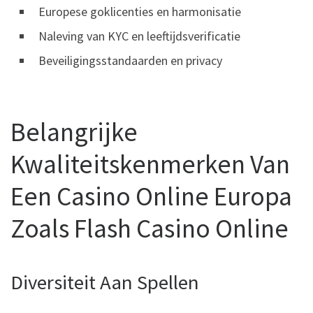
Europese goklicenties en harmonisatie
Naleving van KYC en leeftijdsverificatie
Beveiligingsstandaarden en privacy
Belangrijke
Kwaliteitskenmerken Van
Een Casino Online Europa
Zoals Flash Casino Online
Diversiteit Aan Spellen