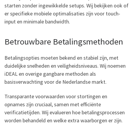
starten zonder ingewikkelde setups. Wij bekijken ook of
er specifieke mobiele optimalisaties zijn voor touch-
input en minimale bandwidth.
Betrouwbare Betalingsmethoden
Betalingsopties moeten bekend en stabiel zijn, met
duidelijke snelheden en veiligheidsniveaus. Wij noemen
iDEAL en overige gangbare methoden als
basisverwachting voor de Nederlandse markt.
Transparante voorwaarden voor stortingen en
opnames zijn cruciaal, samen met efficiënte
verificatietijden. Wij evalueren hoe betalingsprocessen
worden behandeld en welke extra waarborgen er zijn.