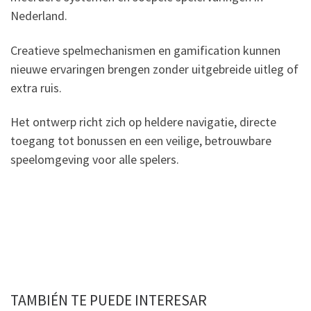
Nederland.
Creatieve spelmechanismen en gamification kunnen
nieuwe ervaringen brengen zonder uitgebreide uitleg of
extra ruis.
Het ontwerp richt zich op heldere navigatie, directe
toegang tot bonussen en een veilige, betrouwbare
speelomgeving voor alle spelers.
TAMBIÉN TE PUEDE INTERESAR