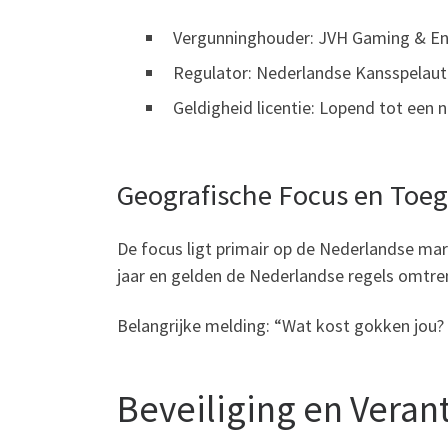
Vergunninghouder: JVH Gaming & Ent
Regulator: Nederlandse Kansspelauto
Geldigheid licentie: Lopend tot een 
Geografische Focus en Toe
De focus ligt primair op de Nederlandse mar
jaar en gelden de Nederlandse regels omtre
Belangrijke melding: “Wat kost gokken jou?
Beveiliging en Vera