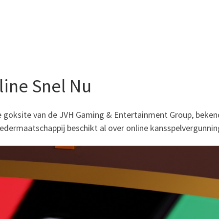
line Snel Nu
e goksite van de JVH Gaming & Entertainment Group, bekend 
dermaatschappij beschikt al over online kansspelvergunnin