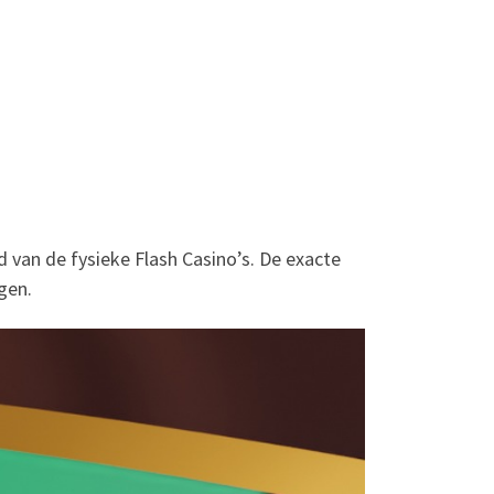
van de fysieke Flash Casino’s. De exacte
gen.