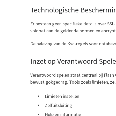
Technologische Beschermin
Er bestaan geen specifieke details over SSL
voldoet aan de geldende normen en encrypt
De naleving van de Ksa-regels voor databeveil
Inzet op Verantwoord Spel
Verantwoord spelen staat centraal bij Flash 
bewust gokgedrag. Tools zoals limieten, zelf
Limieten instellen
Zelfuitsluiting
Hulp en informatie