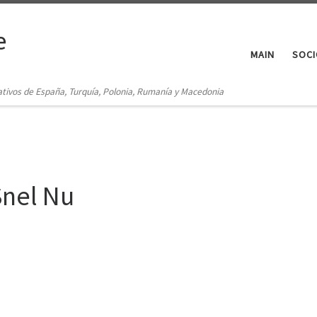
e
MAIN
SOCI
ativos de España, Turquía, Polonia, Rumanía y Macedonia
Snel Nu