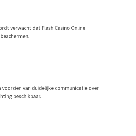
wordt verwacht dat Flash Casino Online
e beschermen.
en voorzien van duidelijke communicatie over
chting beschikbaar.