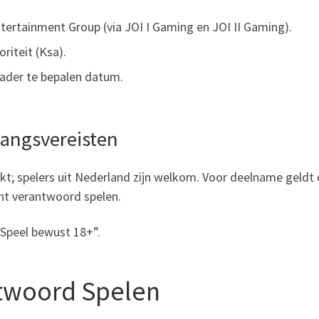
ertainment Group (via JOI I Gaming en JOI II Gaming).
riteit (Ksa).
nader te bepalen datum.
gangsvereisten
kt; spelers uit Nederland zijn welkom. Voor deelname geldt 
nt verantwoord spelen.
 Speel bewust 18+”.
ntwoord Spelen