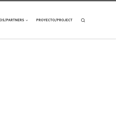
Search
OS/PARTNERS
PROYECTO/PROJECT