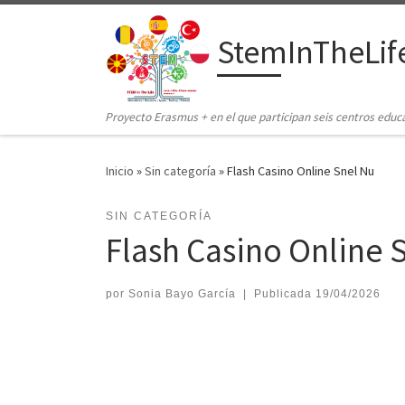
Saltar al contenido
StemInTheLif
Proyecto Erasmus + en el que participan seis centros educ
Inicio
»
Sin categoría
»
Flash Casino Online Snel Nu
SIN CATEGORÍA
Flash Casino Online 
por
Sonia Bayo García
|
Publicada
19/04/2026