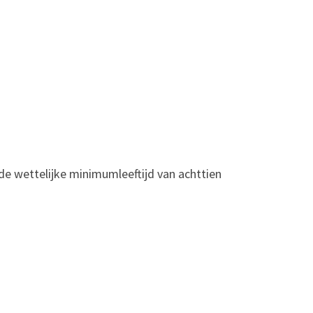
de wettelijke minimumleeftijd van achttien