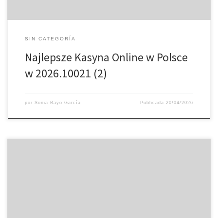
SIN CATEGORÍA
Najlepsze Kasyna Online w Polsce
w 2026.10021 (2)
por
Sonia Bayo García
Publicada
20/04/2026
Pinco Online Kazino 2026 – Bonuslar və Aksiyalar (Пинко Казино
Онлайн)
PLAY Содержимое Содержимое Pinco Online Kazino
2026 – Bonuslar və Aksiyalar Bonuslar haqqında Aksiyalar haqqında
Pinco Online Kazino 2026 – Bonuslar və Aksiyalar Bonuslar
haqqında Aksiyalar haqqında https://nextremity.com/ OYNA