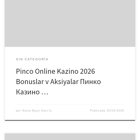
Bonuslar və Aksiyalar Bonuslar haqqında Bonusların tərəfi pinco
Casino 2026-ci ilin en yaxşı və en müraciətli online casino siyahısına
qatılan bir platforma idi. Pinco game və Pinko az adlı quruluşlar,
milyonlarca […]
SIN CATEGORÍA
Pinco Online Kazino 2026
Bonuslar v Aksiyalar Пинко
Казино …
por
Sonia Bayo García
Publicada
20/04/2026