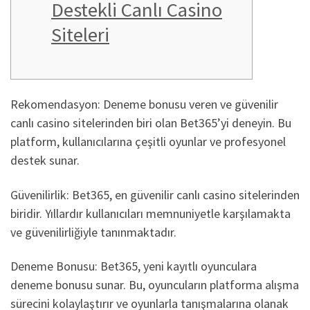
Destekli Canlı Casino
Siteleri
Rekomendasyon: Deneme bonusu veren ve güvenilir
canlı casino sitelerinden biri olan Bet365’yi deneyin. Bu
platform, kullanıcılarına çeşitli oyunlar ve profesyonel
destek sunar.
Güvenilirlik: Bet365, en güvenilir canlı casino sitelerinden
biridir. Yıllardır kullanıcıları memnuniyetle karşılamakta
ve güvenilirliğiyle tanınmaktadır.
Deneme Bonusu: Bet365, yeni kayıtlı oyunculara
deneme bonusu sunar. Bu, oyuncuların platforma alışma
sürecini kolaylaştırır ve oyunlarla tanışmalarına olanak