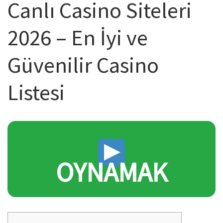
Canlı Casino Siteleri
2026 – En İyi ve
Güvenilir Casino
Listesi
OYNAMAK