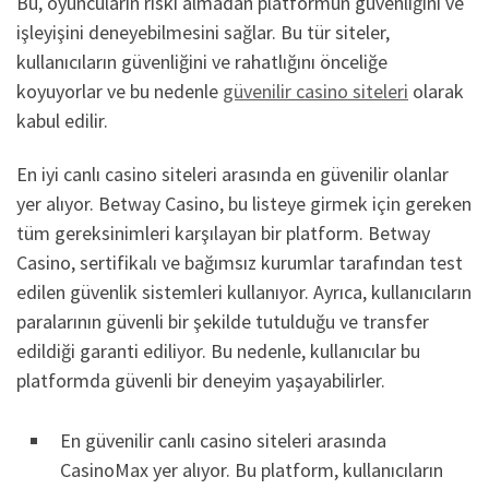
Bu, oyuncuların riski almadan platformun güvenliğini ve
işleyişini deneyebilmesini sağlar. Bu tür siteler,
kullanıcıların güvenliğini ve rahatlığını önceliğe
koyuyorlar ve bu nedenle
güvenilir casino siteleri
olarak
kabul edilir.
En iyi canlı casino siteleri arasında en güvenilir olanlar
yer alıyor. Betway Casino, bu listeye girmek için gereken
tüm gereksinimleri karşılayan bir platform. Betway
Casino, sertifikalı ve bağımsız kurumlar tarafından test
edilen güvenlik sistemleri kullanıyor. Ayrıca, kullanıcıların
paralarının güvenli bir şekilde tutulduğu ve transfer
edildiği garanti ediliyor. Bu nedenle, kullanıcılar bu
platformda güvenli bir deneyim yaşayabilirler.
En güvenilir canlı casino siteleri arasında
CasinoMax yer alıyor. Bu platform, kullanıcıların