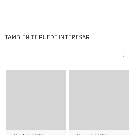
TAMBIÉN TE PUEDE INTERESAR