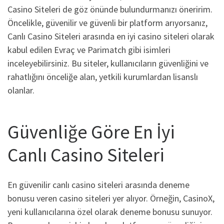
Casino Siteleri de göz önünde bulundurmanızı öneririm.
Öncelikle, güvenilir ve güvenli bir platform arıyorsanız,
Canlı Casino Siteleri arasında en iyi casino siteleri olarak
kabul edilen Evraç ve Parimatch gibi isimleri
inceleyebilirsiniz. Bu siteler, kullanıcıların güvenliğini ve
rahatlığını önceliğe alan, yetkili kurumlardan lisanslı
olanlar.
Güvenliğe Göre En İyi
Canlı Casino Siteleri
En güvenilir canlı casino siteleri arasında deneme
bonusu veren casino siteleri yer alıyor. Örneğin, CasinoX,
yeni kullanıcılarına özel olarak deneme bonusu sunuyor.