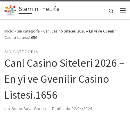
StemInTheLife
Saltar al contenido
Search
Me
Inicio
»
Sin categoría
»
Canl Casino Siteleri 2026 – En yi ve Gvenilir
Casino Listesi.1656
SIN CATEGORÍA
Canl Casino Siteleri 2026 –
En yi ve Gvenilir Casino
Listesi.1656
por
Sonia Bayo García
|
Publicada
22/04/2026