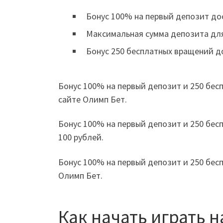
Бонус 100% на первый депозит дос
Максимальная сумма депозита для
Бонус 250 бесплатных вращений до
Бонус 100% на первый депозит и 250 бес
сайте Олимп Бет.
Бонус 100% на первый депозит и 250 бес
100 рублей.
Бонус 100% на первый депозит и 250 бес
Олимп Бет.
Как начать играть 