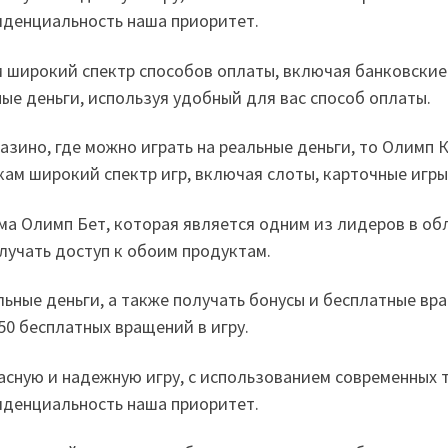
иденциальность наша приоритет.
 широкий спектр способов оплаты, включая банковские 
ные деньги, используя удобный для вас способ оплаты.
зино, где можно играть на реальные деньги, то Олимп К
ам широкий спектр игр, включая слоты, карточные игры 
ма Олимп Бет, которая является одним из лидеров в обл
лучать доступ к обоим продуктам.
льные деньги, а также получать бонусы и бесплатные вр
50 бесплатных вращений в игру.
асную и надежную игру, с использованием современных 
иденциальность наша приоритет.