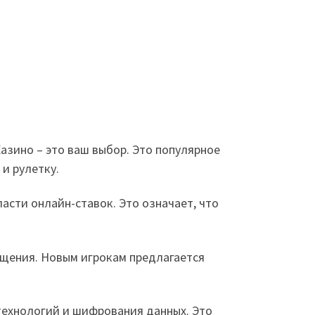
азино – это ваш выбор. Это популярное
и рулетку.
асти онлайн-ставок. Это означает, что
ащения. Новым игрокам предлагается
технологий и шифрования данных. Это