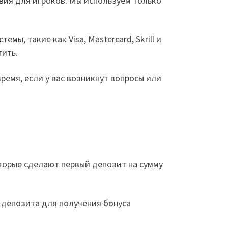
вия для игроков. Мы используем только
, такие как Visa, Mastercard, Skrill и
тить.
ремя, если у вас возникнут вопросы или
торые сделают первый депозит на сумму
 депозита для получения бонуса