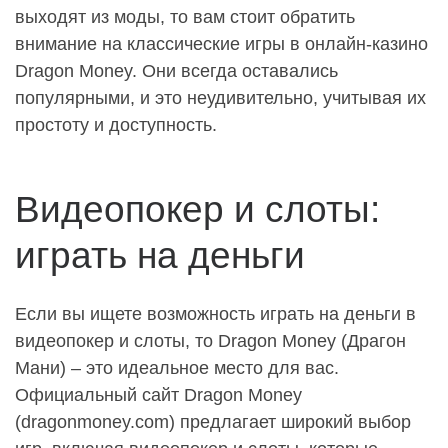
выходят из моды, то вам стоит обратить
внимание на классические игры в онлайн-казино
Dragon Money. Они всегда оставались
популярными, и это неудивительно, учитывая их
простоту и доступность.
Видеопокер и слоты:
играть на деньги
Если вы ищете возможность играть на деньги в
видеопокер и слоты, то Dragon Money (Драгон
Мани) – это идеальное место для вас.
Официальный сайт Dragon Money
(dragonmoney.com) предлагает широкий выбор