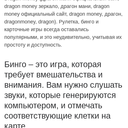
dragon money зеркало, драгон мани, dragon
money официальный сайт, dragon money, драгон,
dragonmoney, dragon). Рулетка, бинго и
карточные игры всегда оставались
популярными, и это неудивительно, учитывая их
простоту и доступность.
Бинго – это игра, которая
требует вмешательства и
внимания. Вам нужно слушать
звуки, которые генерируются
компьютером, и отмечать
соответствующие клетки на
карте.