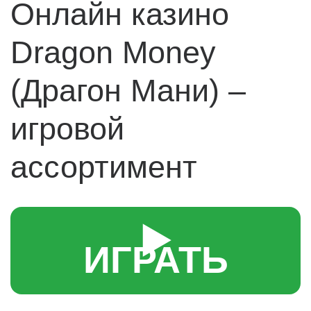
Онлайн казино
Dragon Money
(Драгон Мани) –
игровой
ассортимент
▶️
ИГРАТЬ