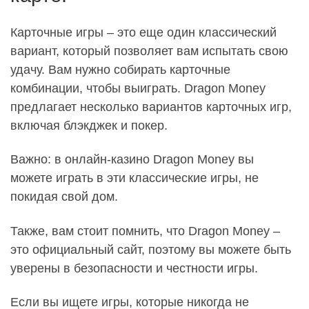
Карточные игры – это еще один классический
вариант, который позволяет вам испытать свою
удачу. Вам нужно собирать карточные
комбинации, чтобы выиграть. Dragon Money
предлагает несколько вариантов карточных игр,
включая блэкджек и покер.
Важно: в онлайн-казино Dragon Money вы
можете играть в эти классические игры, не
покидая свой дом.
Также, вам стоит помнить, что Dragon Money –
это официальный сайт, поэтому вы можете быть
уверены в безопасности и честности игры.
Если вы ищете игры, которые никогда не