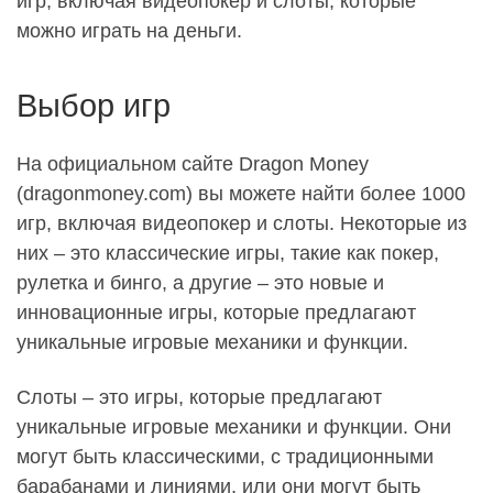
игр, включая видеопокер и слоты, которые
можно играть на деньги.
Выбор игр
На официальном сайте Dragon Money
(dragonmoney.com) вы можете найти более 1000
игр, включая видеопокер и слоты. Некоторые из
них – это классические игры, такие как покер,
рулетка и бинго, а другие – это новые и
инновационные игры, которые предлагают
уникальные игровые механики и функции.
Слоты – это игры, которые предлагают
уникальные игровые механики и функции. Они
могут быть классическими, с традиционными
барабанами и линиями, или они могут быть