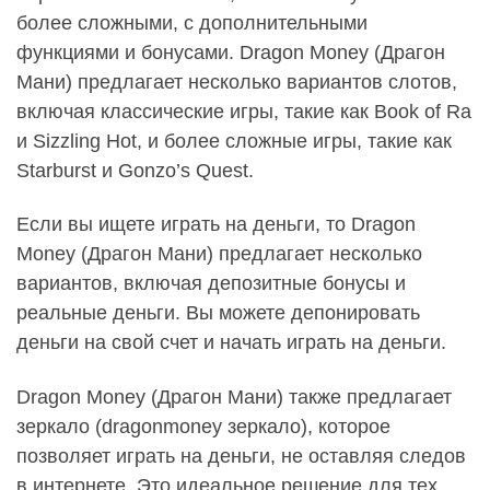
более сложными, с дополнительными
функциями и бонусами. Dragon Money (Драгон
Мани) предлагает несколько вариантов слотов,
включая классические игры, такие как Book of Ra
и Sizzling Hot, и более сложные игры, такие как
Starburst и Gonzo’s Quest.
Если вы ищете играть на деньги, то Dragon
Money (Драгон Мани) предлагает несколько
вариантов, включая депозитные бонусы и
реальные деньги. Вы можете депонировать
деньги на свой счет и начать играть на деньги.
Dragon Money (Драгон Мани) также предлагает
зеркало (dragonmoney зеркало), которое
позволяет играть на деньги, не оставляя следов
в интернете. Это идеальное решение для тех,