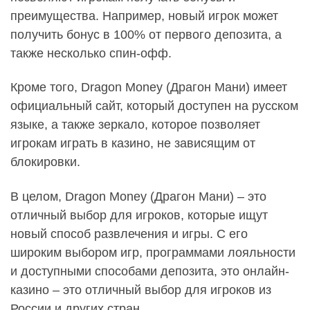
преимущества. Например, новый игрок может
получить бонус в 100% от первого депозита, а
также несколько спин-офф.
Кроме того, Dragon Money (Драгон Мани) имеет
официальный сайт, который доступен на русском
языке, а также зеркало, которое позволяет
игрокам играть в казино, не зависящим от
блокировки.
В целом, Dragon Money (Драгон Мани) – это
отличный выбор для игроков, которые ищут
новый способ развлечения и игры. С его
широким выбором игр, программами лояльности
и доступными способами депозита, это онлайн-
казино – это отличный выбор для игроков из
России и других стран.