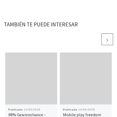
TAMBIÉN TE PUEDE INTERESAR
Publicada
12/05/2026
Publicada
14/04/2026
98% Gewinnchance –
Mobile play freedom