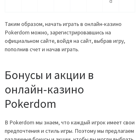
d
Таким образом, начать играть в онлайн-казино
Pokerdom можно, зарегистрировавшись на
официальном сайте, войдя на сайт, выбрав игру,
пополнив счет и начав играть.
Бонусы и акции в
онлайн-казино
Pokerdom
В Pokerdom мы знаем, что каждый игрок имеет свои
предпочтения и стиль игры. Поэтому мы предлагаем
различные бонусы и акции, чтобы вы могли выбрать