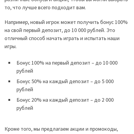
то, что лучше всего подходит вам.
Например, новый игрок может получить бонус 100%
на свой первый депозит, до 10 000 рублей. Это
отличный способ начать играть и испытать наши
игры.
Бонус 100% на первый депозит – до 10 000
рублей
Бонус 50% на каждый депозит – до 5 000
рублей
Бонус 20% на каждый депозит – до 2 000
рублей
Кроме того, мы предлагаем акции и промокоды,