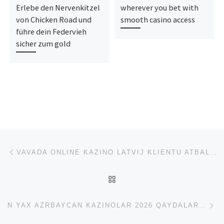
Erlebe den Nervenkitzel
wherever you bet with
von Chicken Road und
smooth casino access
führe dein Federvieh
sicher zum gold
Navegación de entradas
Entrada anterior
VAVADA ONLINE KAZINO LATVIJ KLIENTU ATBALSTS UN SAZIAS KANLI.1140
VOLVER A LA LISTA DE 
En
N YAX AZRBAYCAN KAZINOLAR 2026 QAYDALAR V RTLR ZR BLDI.2993