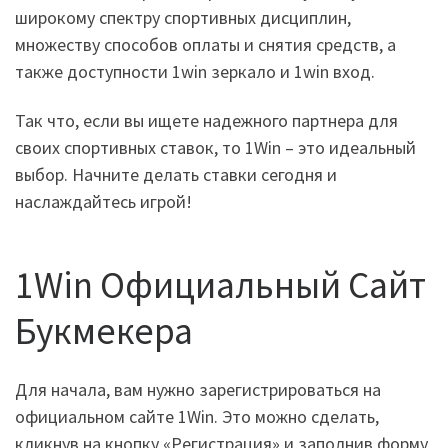
широкому спектру спортивных дисциплин,
множеству способов оплаты и снятия средств, а
также доступности 1win зеркало и 1win вход.
Так что, если вы ищете надежного партнера для
своих спортивных ставок, то 1Win – это идеальный
выбор. Начните делать ставки сегодня и
наслаждайтесь игрой!
1Win Официальный Сайт
Букмекера
Для начала, вам нужно зарегистрироваться на
официальном сайте 1Win. Это можно сделать,
кликнув на кнопку «Регистрация» и заполнив форму