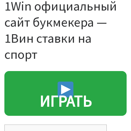
1Win официальный
сайт букмекера —
1Вин ставки на
спорт
ИГРАТЬ