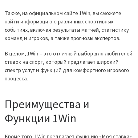
Также, на официальном сайте 1Win, вы сможете
найти информацию о различных спортивных
событиях, включая результаты матчей, статистику
команд и игроков, а также прогнозы экспертов.
В целом, 1Win – это отличный выбор для любителей
ставок на спорт, который предлагает широкий
спектр услуг и функций для комфортного игрового
процесса.
Преимущества и
Функции 1Win
Кроме того, 1Win предлагает функцию «Моя ставка»,