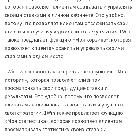
которая позволяет клиентам создавать и управлять
своими ставками в личном кабинете. Это удобно,
потому что позволяет клиентам отслеживать свои
ставки и получать уведомления о результатах. 1Win
также предлагает функцию «Моя корзина», которая
позволяет клиентам хранить и управлять своими
ставками в одном месте.
1Win
1win казино
также предлагает функцию «Моя
история», которая позволяет клиентам
просматривать свои предыдущие ставки и
результаты. Это удобно, потому что позволяет
клиентам анализировать свои ставки и улучшать
свои стратегии. 1Win также предлагает функцию
«Моя статистика», которая позволяет клиентам
просматривать статистику своих ставок и