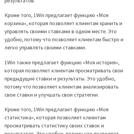
результатов.
Кроме того, 1Win предлагает функцию «Моя
корзина», которая позволяет клиентам хранить и
управлять своими ставками в одном месте. Это
удобно, потому что позволяет клиентам быстро и
легко управлять своими ставками.
1Win также предлагает функцию «Моя история»,
которая позволяет клиентам просматривать свои
предыдущие ставки и результаты. Это удобно,
потому что позволяет клиентам анализировать
свои ставки и улучшать свои стратегии.
Кроме того, 1Win предлагает функцию «Моя
статистика», которая позволяет клиентам
просматривать статистику своих ставок и
результатов. Это удобно, потому что позволяет