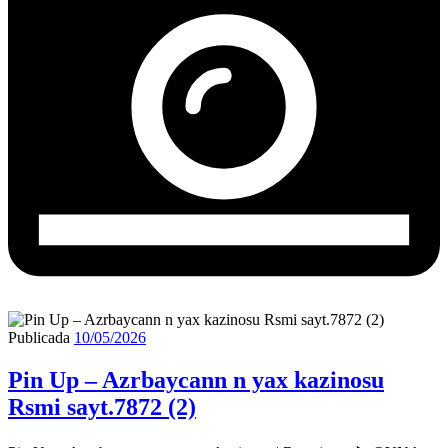
Publicada
10/05/2026
Pin Up – Azrbaycann n yax kazinosu
Rsmi sayt.7872 (2)