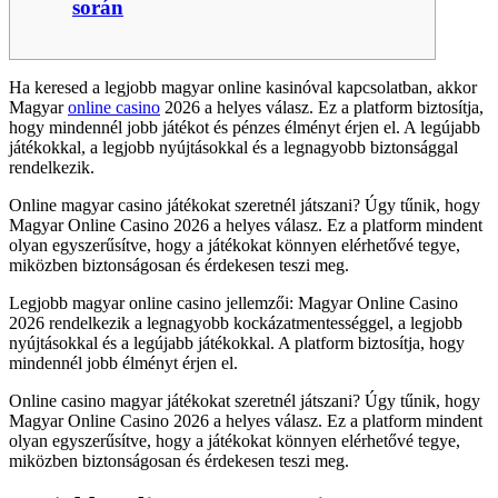
során
Ha keresed a legjobb magyar online kasinóval kapcsolatban, akkor
Magyar
online casino
2026 a helyes válasz. Ez a platform biztosítja,
hogy mindennél jobb játékot és pénzes élményt érjen el. A legújabb
játékokkal, a legjobb nyújtásokkal és a legnagyobb biztonsággal
rendelkezik.
Online magyar casino játékokat szeretnél játszani? Úgy tűnik, hogy
Magyar Online Casino 2026 a helyes válasz. Ez a platform mindent
olyan egyszerűsítve, hogy a játékokat könnyen elérhetővé tegye,
miközben biztonságosan és érdekesen teszi meg.
Legjobb magyar online casino jellemzői: Magyar Online Casino
2026 rendelkezik a legnagyobb kockázatmentességgel, a legjobb
nyújtásokkal és a legújabb játékokkal. A platform biztosítja, hogy
mindennél jobb élményt érjen el.
Online casino magyar játékokat szeretnél játszani? Úgy tűnik, hogy
Magyar Online Casino 2026 a helyes válasz. Ez a platform mindent
olyan egyszerűsítve, hogy a játékokat könnyen elérhetővé tegye,
miközben biztonságosan és érdekesen teszi meg.