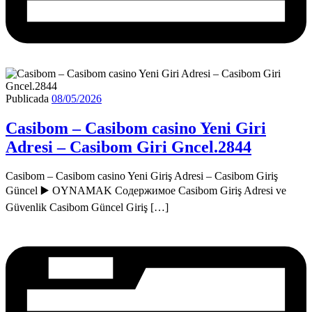
Publicada
08/05/2026
Casibom – Casibom casino Yeni Giri
Adresi – Casibom Giri Gncel.2844
Casibom – Casibom casino Yeni Giriş Adresi – Casibom Giriş
Güncel ▶️ OYNAMAK Содержимое Casibom Giriş Adresi ve
Güvenlik Casibom Güncel Giriş […]