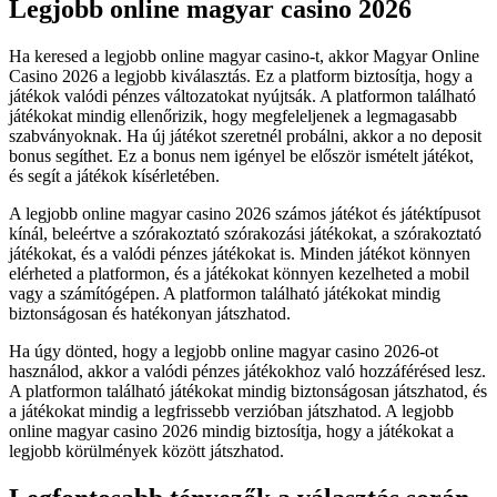
Legjobb online magyar casino 2026
Ha keresed a legjobb online magyar casino-t, akkor Magyar Online
Casino 2026 a legjobb kiválasztás. Ez a platform biztosítja, hogy a
játékok valódi pénzes változatokat nyújtsák. A platformon található
játékokat mindig ellenőrizik, hogy megfeleljenek a legmagasabb
szabványoknak. Ha új játékot szeretnél probálni, akkor a no deposit
bonus segíthet. Ez a bonus nem igényel be először ismételt játékot,
és segít a játékok kísérletében.
A legjobb online magyar casino 2026 számos játékot és játéktípusot
kínál, beleértve a szórakoztató szórakozási játékokat, a szórakoztató
játékokat, és a valódi pénzes játékokat is. Minden játékot könnyen
elérheted a platformon, és a játékokat könnyen kezelheted a mobil
vagy a számítógépen. A platformon található játékokat mindig
biztonságosan és hatékonyan játszhatod.
Ha úgy dönted, hogy a legjobb online magyar casino 2026-ot
használod, akkor a valódi pénzes játékokhoz való hozzáférésed lesz.
A platformon található játékokat mindig biztonságosan játszhatod, és
a játékokat mindig a legfrissebb verzióban játszhatod. A legjobb
online magyar casino 2026 mindig biztosítja, hogy a játékokat a
legjobb körülmények között játszhatod.