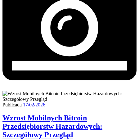
Publicada
17/02/2026
Wzrost Mobilnych Bitcoin
Przedsiębiorstw Hazardowych:
Szczegółowy Przegląd