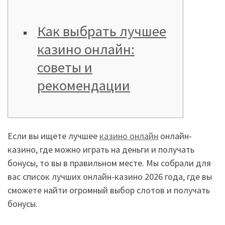
Как выбрать лучшее
казино онлайн:
советы и
рекомендации
Если вы ищете лучшее
казино онлайн
онлайн-
казино, где можно играть на деньги и получать
бонусы, то вы в правильном месте. Мы собрали для
вас список лучших онлайн-казино 2026 года, где вы
сможете найти огромный выбор слотов и получать
бонусы.