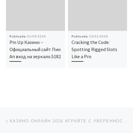
Publicada
01/05/2026
Publicada
23/01/2026
Pin Up Казино –
Cracking the Code:
Официальный сайт Пин
Spotting Rigged Slots
Ап вход на зеркало.5182
Like a Pro
Navegación de entradas
Entrada anterior
КАЗИНО ОНЛАЙН 2026 ИГРАЙТЕ С УВЕРЕННОСТЬЮ И БЕЗОПАСНОСТЬЮ.358