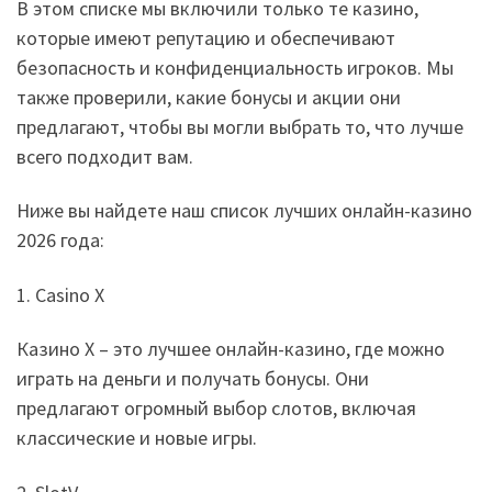
В этом списке мы включили только те казино,
которые имеют репутацию и обеспечивают
безопасность и конфиденциальность игроков. Мы
также проверили, какие бонусы и акции они
предлагают, чтобы вы могли выбрать то, что лучше
всего подходит вам.
Ниже вы найдете наш список лучших онлайн-казино
2026 года:
1. Casino X
Казино X – это лучшее онлайн-казино, где можно
играть на деньги и получать бонусы. Они
предлагают огромный выбор слотов, включая
классические и новые игры.