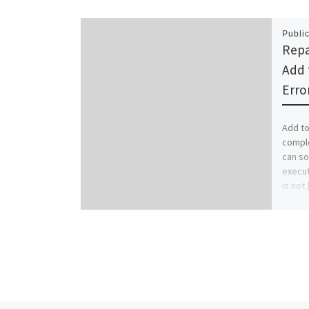
Publi
Repa
Add 
Erro
Add to
comple
can s
execut
is not