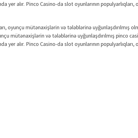
a yer alır. Pinco Casino-da slot oyunlarının populyarlıqları,
arı, oyunçu mütənaxişlərin və tələblərinə uyğunlaşdırılmış olm
yunçu mütənaxişlərin və tələblərinə uyğunlaşdırılmış pinco ca
a yer alır. Pinco Casino-da slot oyunlarının populyarlıqları,