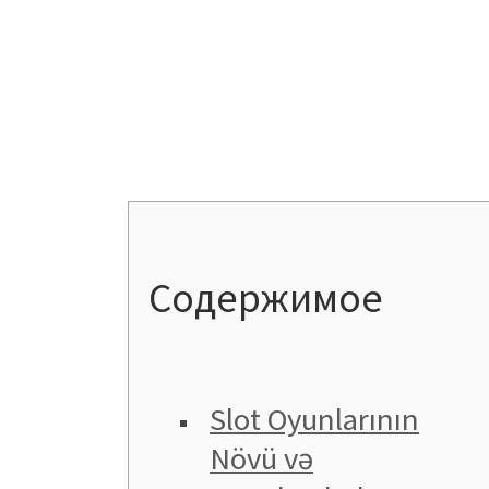
Содержимое
Slot Oyunlarının
Növü və