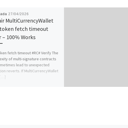
cada
27/04/2026
ir MultiCurrencyWallet
token fetch timeout
r – 100% Works
ken fetch timeout #RC# Verify The
xity of multi-signature contracts
ometimes lead to unexpected
ion reverts. If MultiCurrencyWallet
 […]