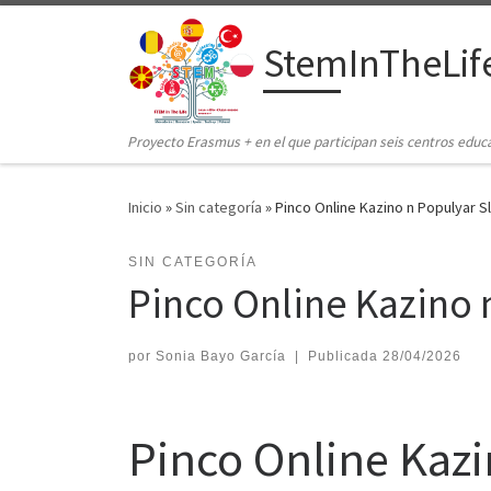
Saltar al contenido
StemInTheLif
Proyecto Erasmus + en el que participan seis centros educ
Inicio
»
Sin categoría
»
Pinco Online Kazino n Populyar S
SIN CATEGORÍA
Pinco Online Kazino 
por
Sonia Bayo García
|
Publicada
28/04/2026
Pinco Online Kazi