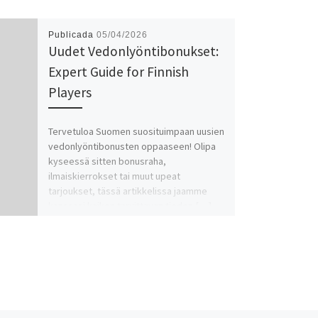
Publicada
05/04/2026
Uudet Vedonlyöntibonukset:
Expert Guide for Finnish
Players
Tervetuloa Suomen suosituimpaan uusien
vedonlyöntibonusten oppaaseen! Olipa
kyseessä sitten bonusraha,
ilmaiskierrokset tai muut upeat
tarjoukset, tässä artikkelissa jaamme
kanssasi kaiken tarvittavan tiedon […]