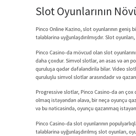
Slot Oyunlarının Növü
Pinco Online Kazino, slot oyunlarının geniş bir
tələblərinə uyğunlaşdırılmışdır. Slot oyunlar
Pinco Casino-da mövcud olan slot oyunlarının 
daha çoxdur. Simvol slotlar, ən əsas və ən p
quruluşa qədər dəfələndirilə bilər. Video slot
quruluşlu simvol slotlar arasındadır və qazanm
Progressive slotlar, Pinco Casino-da ən ço
olmaq istəyəndən əlavə, bir neçə oyunçu qa
və bu nəticəsində, oyunçu qazanmaq istəyən
Pinco Casino-da slot oyunlarının populyarlıql
tələblərinə uyğunlaşdırılmış slot oyunları, o