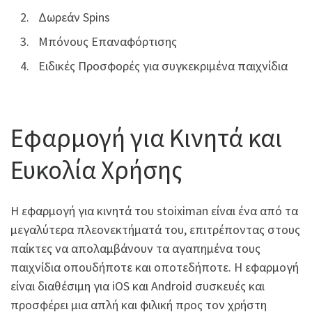
Δωρεάν Spins
Μπόνους Επαναφόρτισης
Ειδικές Προσφορές για συγκεκριμένα παιχνίδια
Εφαρμογή για Κινητά και
Ευκολία Χρήσης
Η εφαρμογή για κινητά του stoiximan είναι ένα από τα
μεγαλύτερα πλεονεκτήματά του, επιτρέποντας στους
παίκτες να απολαμβάνουν τα αγαπημένα τους
παιχνίδια οπουδήποτε και οποτεδήποτε. Η εφαρμογή
είναι διαθέσιμη για iOS και Android συσκευές και
προσφέρει μια απλή και φιλική προς τον χρήστη