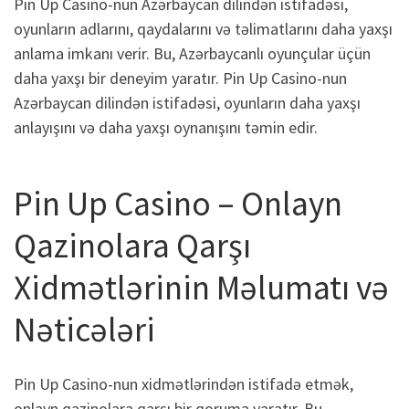
Pin Up Casino-nun Azərbaycan dilindən istifadəsi,
oyunların adlarını, qaydalarını və təlimatlarını daha yaxşı
anlama imkanı verir. Bu, Azərbaycanlı oyunçular üçün
daha yaxşı bir deneyim yaratır. Pin Up Casino-nun
Azərbaycan dilindən istifadəsi, oyunların daha yaxşı
anlayışını və daha yaxşı oynanışını təmin edir.
Pin Up Casino – Onlayn
Qazinolara Qarşı
Xidmətlərinin Məlumatı və
Nəticələri
Pin Up Casino-nun xidmətlərindən istifadə etmək,
onlayn qazinolara qarşı bir qoruma yaratır. Bu