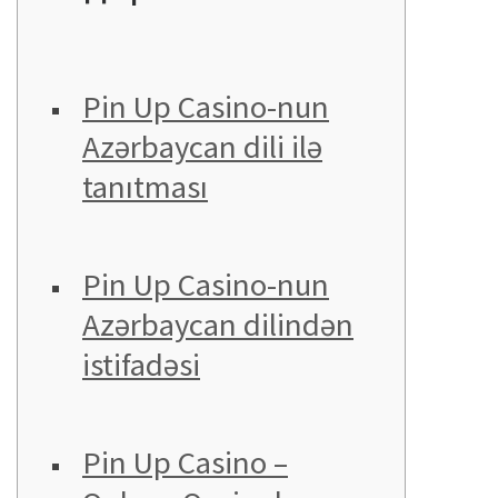
Pin Up Casino-nun
Azərbaycan dili ilə
tanıtması
Pin Up Casino-nun
Azərbaycan dilindən
istifadəsi
Pin Up Casino –