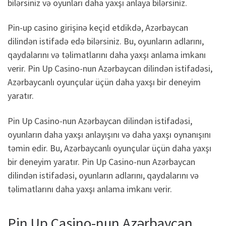
bilərsiniz və oyunları daha yaxşı anlaya bilərsiniz.
Pin-up casino girişinə keçid etdikdə, Azərbaycan
dilindən istifadə edə bilərsiniz. Bu, oyunların adlarını,
qaydalarını və təlimatlarını daha yaxşı anlama imkanı
verir. Pin Up Casino-nun Azərbaycan dilindən istifadəsi,
Azərbaycanlı oyunçular üçün daha yaxşı bir deneyim
yaratır.
Pin Up Casino-nun Azərbaycan dilindən istifadəsi,
oyunların daha yaxşı anlayışını və daha yaxşı oynanışını
təmin edir. Bu, Azərbaycanlı oyunçular üçün daha yaxşı
bir deneyim yaratır. Pin Up Casino-nun Azərbaycan
dilindən istifadəsi, oyunların adlarını, qaydalarını və
təlimatlarını daha yaxşı anlama imkanı verir.
Pin Up Casino-nun Azərbaycan