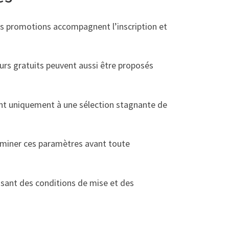
nes promotions accompagnent l’inscription et
ours gratuits peuvent aussi être proposés
quent uniquement à une sélection stagnante de
’examiner ces paramètres avant toute
osant des conditions de mise et des