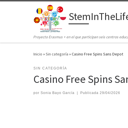
Saltar al contenido
StemInTheLif
Proyecto Erasmus + en el que participan seis centros educ
Inicio
»
Sin categoría
»
Casino Free Spins Sans Depot
SIN CATEGORÍA
Casino Free Spins Sa
por
Sonia Bayo García
|
Publicada
29/04/2026