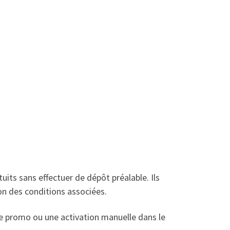
its sans effectuer de dépôt préalable. Ils
n des conditions associées.
e promo ou une activation manuelle dans le