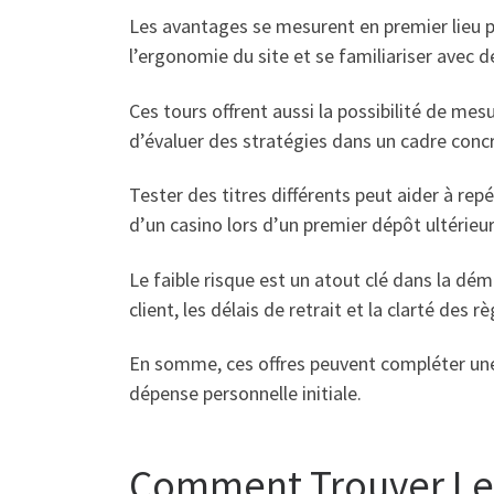
Les avantages se mesurent en premier lieu pa
l’ergonomie du site et se familiariser avec 
Ces tours offrent aussi la possibilité de me
d’évaluer des stratégies dans un cadre con
Tester des titres différents peut aider à repé
d’un casino lors d’un premier dépôt ultérieur
Le faible risque est un atout clé dans la dé
client, les délais de retrait et la clarté des rè
En somme, ces offres peuvent compléter une
dépense personnelle initiale.
Comment Trouver Les