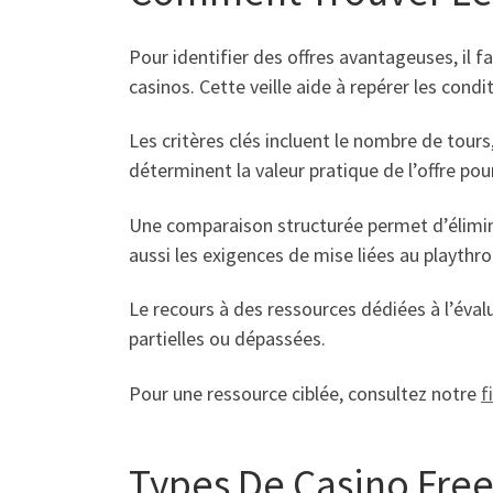
Pour identifier des offres avantageuses, il fa
casinos. Cette veille aide à repérer les condit
Les critères clés incluent le nombre de tours,
déterminent la valeur pratique de l’offre pour
Une comparaison structurée permet d’éliminer 
aussi les exigences de mise liées au playthr
Le recours à des ressources dédiées à l’évalu
partielles ou dépassées.
Pour une ressource ciblée, consultez notre
f
Types De Casino Free