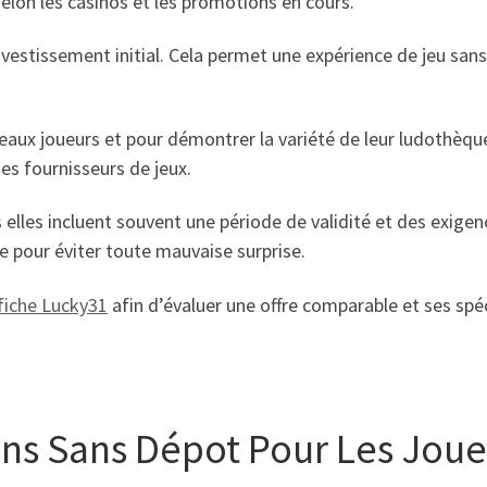
selon les casinos et les promotions en cours.
investissement initial. Cela permet une expérience de jeu sans
veaux joueurs et pour démontrer la variété de leur ludothèque
es fournisseurs de jeux.
s elles incluent souvent une période de validité et des exigen
re pour éviter toute mauvaise surprise.
fiche Lucky31
afin d’évaluer une offre comparable et ses spéc
pins Sans Dépot Pour Les Jou