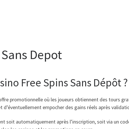
s Sans Depot
sino Free Spins Sans Dépôt ?
ffre promotionnelle où les joueurs obtiennent des tours gratu
t d’éventuellement empocher des gains réels après validatio
t soit automatiquement après l’inscription, soit via un cod