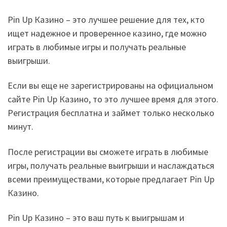
Pin Up Казино – это лучшее решение для тех, кто
ищет надежное и проверенное казино, где можно
играть в любимые игры и получать реальные
выигрыши.
Если вы еще не зарегистрированы на официальном
сайте Pin Up Казино, то это лучшее время для этого.
Регистрация бесплатна и займет только несколько
минут.
После регистрации вы сможете играть в любимые
игры, получать реальные выигрыши и наслаждаться
всеми преимуществами, которые предлагает Pin Up
Казино.
Pin Up Казино – это ваш путь к выигрышам и