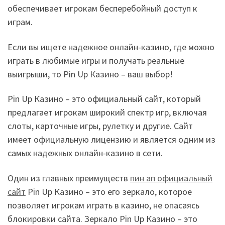
обеспечивает игрокам бесперебойный доступ к
играм.
Если вы ищете надежное онлайн-казино, где можно
играть в любимые игры и получать реальные
выигрыши, то Pin Up Казино – ваш выбор!
Pin Up Казино – это официальный сайт, который
предлагает игрокам широкий спектр игр, включая
слоты, карточные игры, рулетку и другие. Сайт
имеет официальную лицензию и является одним из
самых надежных онлайн-казино в сети.
Один из главных преимуществ
пин ап официальный
сайт
Pin Up Казино – это его зеркало, которое
позволяет игрокам играть в казино, не опасаясь
блокировки сайта. Зеркало Pin Up Казино – это