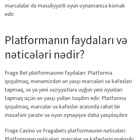
mərcələlər də məsuliyyətli oyun oynamanıza kömək
edir.
Platformanın faydaları və
nəticələri nədir?
Frage Bet platformasının faydaları: Platforma
qoşulmaq, mənəmizdən ən yaxşı mərcələri və kafesləri
tapmaq, və ya yeni vəziyyətlərə uyğun yeni oyunları
tapmaq üçün ən yaxşı yolları təqdim edir. Platforma
qoşulmaq, mərcələr və kafeslər arasında rahat bir
məsafəni yaratır və oyun oynayışını daha yaxşılaşdırır.
Frage Casino və Fragabets platformasının nəticələri:
Platformanın nəticələri, mərcələr və kafeslərin məhsulu