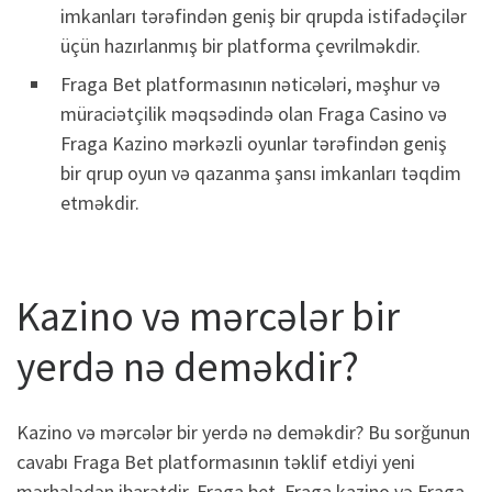
imkanları tərəfindən geniş bir qrupda istifadəçilər
üçün hazırlanmış bir platforma çevrilməkdir.
Fraga Bet platformasının nəticələri, məşhur və
müraciətçilik məqsədində olan Fraga Casino və
Fraga Kazino mərkəzli oyunlar tərəfindən geniş
bir qrup oyun və qazanma şansı imkanları təqdim
etməkdir.
Kazino və mərcələr bir
yerdə nə deməkdir?
Kazino və mərcələr bir yerdə nə deməkdir? Bu sorğunun
cavabı Fraga Bet platformasının təklif etdiyi yeni
mərhələdən ibarətdir. Fraga bet, Fraga kazino və Fraga