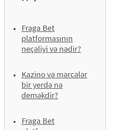
Fraga Bet
platformasının
neçəliyi və nədir?
Kazino və mərcələr
bir yerdə nə
deməkdir?
Fraga Bet