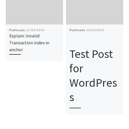
Publicada
21/04/2026
Publicada
11/03/2025
Explain: Invalid
Transaction index in
Test Post
anchor
for
WordPres
s