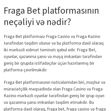
Fraga Bet platformasının
neçəliyi və nədir?
Fraga Bet platforması Fraga Casino və Fraga Kazino
tərəfindən təqdim olunur və bu platforma daxil olaraq
iki mərkəzli xidmət təminatı qəbul edir. Fraga Bet,
oyunlar, qazanma şansı və məşq imkanları tərəfindən
geniş bir qrupda istifadəçilər üçün hazırlanmış bir
platforma çevrilməkdir.
Fraga Bet platformasının nəticələrindən biri, məşhur və
müraciətçilik məqsədində olan Fraga Casino və Fraga
Kazino mərkəzli oyunlar tərəfindən geniş bir qrup oyun
və qazanma şansı imkanları təqdim etməkdir. Bu
platforma daxil olaraq, fraga bet, fraga casino və fraga