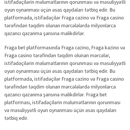
istifadəçilərin məlumatlarının qorunması və məsuliyyətli
oyun oynanması üçün əsas qaydaları tətbiq edir. Bu
platformada, istifadəçilər Fraga cazino və Fraga casino
tərəfindən təqdim olunan mərcələlərdə milyonlarca
qazancı qazanma şansına malikdirlər.
Fraga bet platformasında Fraga cazino, Fraga kazino və
Fraga casino tərəfindən təqdim olunan mərcələr,
istifadəçilərin məlumatlarının qorunması və məsuliyyətli
oyun oynanması üçün əsas qaydaları tətbiq edir. Bu
platformada, istifadəçilər Fraga cazino və Fraga casino
tərəfindən təqdim olunan mərcələlərdə milyonlarca
qazancı qazanma şansına malikdirlər. Fraga bet
platforması, istifadəçilərin məlumatlarının qorunması
və məsuliyyətli oyun oynanması üçün əsas qaydaları
tətbiq edir.