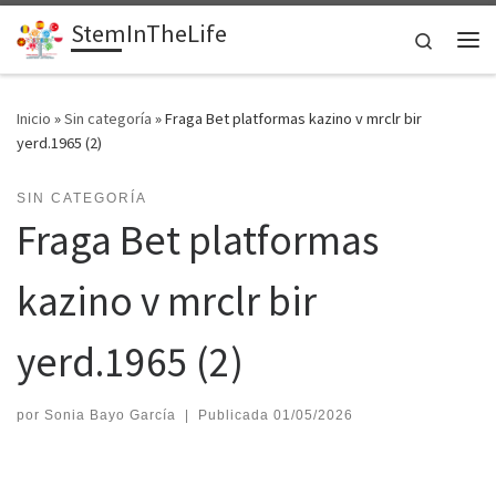
StemInTheLife
Saltar al contenido
Search
Me
Inicio
»
Sin categoría
»
Fraga Bet platformas kazino v mrclr bir
yerd.1965 (2)
SIN CATEGORÍA
Fraga Bet platformas
kazino v mrclr bir
yerd.1965 (2)
por
Sonia Bayo García
|
Publicada
01/05/2026