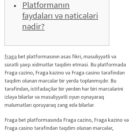
Platformanın
faydaları və nəticələri
nədir?
fraga
bet platformasının əsas fikri, məsuliyyətli və
sürətli yaxşı xidmətlər təqdim etməsi. Bu platformada
Fraga cazino, Fraga kazino və Fraga casino tərəfindən
təqdim olunan mərcələr bir yerdə toplanmışdır. Bu
tərəfindən, istifadəçilər bir yerden hər biri mərcələrini
izləyə bilərlər və məsuliyyətli oyun oynayaraq
məlumatları qoruyaraq zəng edə bilərlər.
Fraga bet platformasında Fraga cazino, Fraga kazino və
Fraga casino tərəfindən təqdim olunan mərcələr,