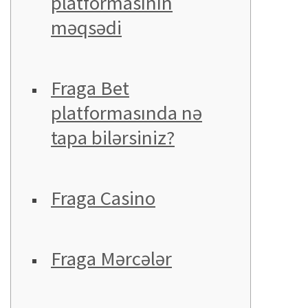
platformasının
məqsədi
Fraga Bet
platformasında nə
tapa bilərsiniz?
Fraga Casino
Fraga Mərcələr