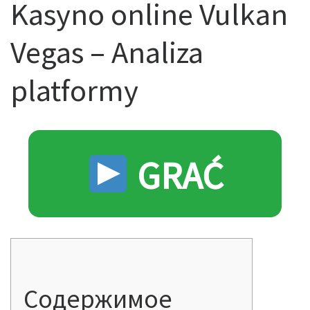
Kasyno online Vulkan
Vegas – Analiza
platformy
GRAĆ
Содержимое