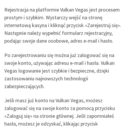
Rejestracja na platformie Vulkan Vegas jest procesem
prostym i szybkim. Wystarczy wejść na stronę
internetową kasyna i kliknąć przycisk «Zarejestruj się».
Następnie należy wypełnić formularz rejestracyjny,
podając swoje dane osobowe, adres e-mail i hasło.
Po zarejestrowaniu się można już zalogować się na
swoje konto, używając adresu e-mail i hasła. Vulkan
Vegas logowanie jest szybkie i bezpieczne, dzięki
zastosowaniu najnowszych technologii
zabezpieczających.
Jeśli masz już konto na Vulkan Vegas, możesz
zalogować się na swoje konto za pomocą przycisku
«Zaloguj się» na stronie głównej. Jeśli zapomniałeś
hasła, możesz je odzyskać, klikając przycisk