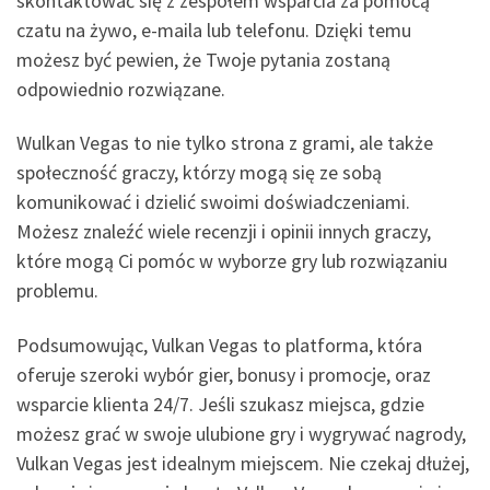
skontaktować się z zespołem wsparcia za pomocą
czatu na żywo, e-maila lub telefonu. Dzięki temu
możesz być pewien, że Twoje pytania zostaną
odpowiednio rozwiązane.
Wulkan Vegas to nie tylko strona z grami, ale także
społeczność graczy, którzy mogą się ze sobą
komunikować i dzielić swoimi doświadczeniami.
Możesz znaleźć wiele recenzji i opinii innych graczy,
które mogą Ci pomóc w wyborze gry lub rozwiązaniu
problemu.
Podsumowując, Vulkan Vegas to platforma, która
oferuje szeroki wybór gier, bonusy i promocje, oraz
wsparcie klienta 24/7. Jeśli szukasz miejsca, gdzie
możesz grać w swoje ulubione gry i wygrywać nagrody,
Vulkan Vegas jest idealnym miejscem. Nie czekaj dłużej,